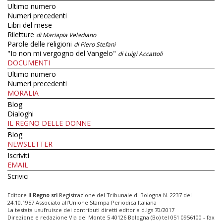
Ultimo numero
Numeri precedenti
Libri del mese
Riletture
di Mariapia Veladiano
Parole delle religioni
di Piero Stefani
"Io non mi vergogno del Vangelo"
di Luigi Accattoli
DOCUMENTI
Ultimo numero
Numeri precedenti
MORALIA
Blog
Dialoghi
IL REGNO DELLE DONNE
Blog
NEWSLETTER
Iscriviti
EMAIL
Scrivici
Editore
Il Regno srl
Registrazione del Tribunale di Bologna N. 2237 del
24.10.1957 Associato all’Unione Stampa Periodica Italiana
La testata usufruisce dei contributi diretti editoria d.lgs 70/2017
Direzione e redazione Via del Monte 5 40126 Bologna (Bo) tel 051 0956100 - fax