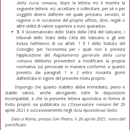
della curia romana
, dopo la lettera m) è inserita la
seguente lettera: «n) accettare o sollecitare, per sé o per
soggetti diversi dall’ente nel quale prestano servizio, in
ragione o in occasione del proprio ufficio, doni, regali o
altre utilità di valore superiore a euro quaranta».
3.
Il Governatorato dello Stato della Città del Vaticano, i
tribunali dello Stato della Città del Vaticano e gli enti
inclusi nell’elenco di cui all’art. 1 § 1 dello Statuto del
Consiglio per l’economia per i quali non è prevista
l’applicazione del
Regolamento generale della curia
romana
debbono provvedere a modificare la propria
normativa sul personale in maniera conforme a quanto
previsto dai paragrafi 1 e 2 entro novanta giorni
dall’entrata in vigore del presente motu proprio.
Dispongo che quanto stabilito abbia immediato, pieno e
stabile valore, anche abrogando tutte le disposizioni
incompatibili, e che la presente lettera apostolica in forma di
motu proprio sia pubblicata su
L’Osservatore romano
del 29
aprile 2021 e successivamente negli
Acta Apostolicae Sedis
.
Dato a Roma, presso San Pietro, il 26 aprile 2021, nono del
pontificato.