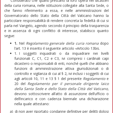
Considerato che quanti prestano la loro opera nei dicasteri
della curia romana, nelle istituzioni collegate alla Santa Sede, o
che fanno riferimento a essa, e nelle amministrazioni del
Governatorato dello Stato della Città del Vaticano hanno la
particolare responsabilità di rendere concreta la fedeltà di cui si
parla nel Vangelo, agendo secondo il principio della trasparenza
e in assenza di ogni conflitto di interesse, stabilisco quanto
segue:
1.
Nel
Regolamento generale della curia romana
dopo
l’art. 13 è inserito il seguente articolo «Articolo 13bis.
1. I soggetti inquadrati o da inquadrare nei livelli
funzionali C, C1, C2 e C3, ivi compresi i cardinali capi
dicastero o responsabili di enti, nonché quelli che abbiano
funzioni di amministrazione attiva giurisdizionali o di
controllo e vigilanza di cui al § 2, ivi inclusi i soggetti di cui
agli articoli 10, 11 e 13 § 1 del presente
Regolamento
e
20 del
Regolamento per il personale dirigente laico
della Santa Sede e dello Stato della Città del Vaticano
,
devono sottoscrivere all’atto di assunzione dell’ufficio o
dell’incarico e con cadenza biennale una dichiarazione
nella quale attestano:
a) di non aver riportato condanne definitive per delitti dolosi