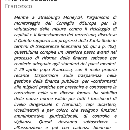
Francesco
Mentre a Strasburgo Moneyval, l’organismo di
monitoraggio del Consiglio d’Europa per la
valutazione delle misure contro il riciclaggio di
capitali e il finanziamento del terrorismo, discuteva
il
Quinto rapporto
sui progressi della Santa Sede in
termini di trasparenza finanziaria (cf.
qui
a p. 402),
quest’ultima compiva un ulteriore passo avanti nel
processo di riforma delle finanze vaticane per
renderle adeguate agli standard dei paesi membri.
Il 29 aprile papa Francesco, con il motu proprio
recante
Disposizioni sulla trasparenza nella
gestione della finanza pubblica
, per
«conformarsi
alle migliori pratiche per prevenire e contrastare la
corruzione nelle sue diverse forme»
ha stabilito
delle nuove norme valide per tutti i funzionari di
livello dirigenziale C (cardinali, capi dicastero,
vicedirettori) e per coloro che svolgono funzioni
amministrative, giurisdizionali, di controllo e
vigilanza. Questi dovranno sottoscrivere –
all’assunzione e poi con cadenza biennale –