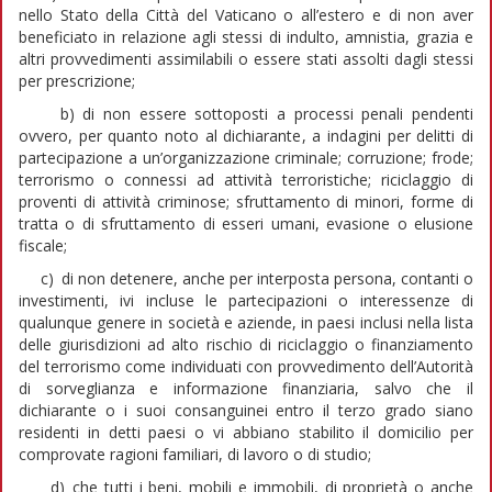
nello Stato della Città del Vaticano o all’estero e di non aver
beneficiato in relazione agli stessi di indulto, amnistia, grazia e
altri provvedimenti assimilabili o essere stati assolti dagli stessi
per prescrizione;
b) di non essere sottoposti a processi penali pendenti
ovvero, per quanto noto al dichiarante, a indagini per delitti di
partecipazione a un’organizzazione criminale; corruzione; frode;
terrorismo o connessi ad attività terroristiche; riciclaggio di
proventi di attività criminose; sfruttamento di minori, forme di
tratta o di sfruttamento di esseri umani, evasione o elusione
fiscale;
c) di non detenere, anche per interposta persona, contanti o
investimenti, ivi incluse le partecipazioni o interessenze di
qualunque genere in società e aziende, in paesi inclusi nella lista
delle giurisdizioni ad alto rischio di riciclaggio o finanziamento
del terrorismo come individuati con provvedimento dell’Autorità
di sorveglianza e informazione finanziaria, salvo che il
dichiarante o i suoi consanguinei entro il terzo grado siano
residenti in detti paesi o vi abbiano stabilito il domicilio per
comprovate ragioni familiari, di lavoro o di studio;
d) che tutti i beni, mobili e immobili, di proprietà o anche