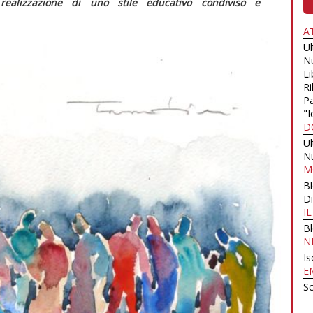
ealizzazione di uno stile educativo condiviso e
A
U
N
Li
Ri
Pa
"I
D
U
N
M
B
Di
I
B
N
Is
E
Sc