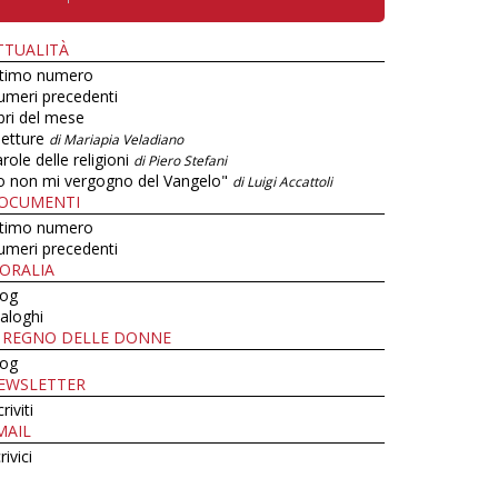
TTUALITÀ
ltimo numero
umeri precedenti
bri del mese
letture
di Mariapia Veladiano
role delle religioni
di Piero Stefani
o non mi vergogno del Vangelo"
di Luigi Accattoli
OCUMENTI
ltimo numero
umeri precedenti
ORALIA
log
aloghi
L REGNO DELLE DONNE
log
EWSLETTER
criviti
MAIL
rivici