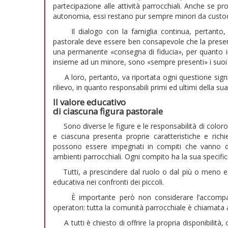
partecipazione alle attività parrocchiali. Anche se p
autonomia, essi restano pur sempre minori da custodire
Il dialogo con la famiglia continua, pertanto, an
pastorale deve essere ben consapevole che la presenza
una permanente «consegna di fiducia», per quanto im
insieme ad un minore, sono «sempre presenti» i suoi 
A loro, pertanto, va riportata ogni questione signif
rilievo, in quanto responsabili primi ed ultimi della su
Il valore educativo
di ciascuna figura pastorale
Sono diverse le figure e le responsabilità di color
e ciascuna presenta proprie caratteristiche e richie
possono essere impegnati in compiti che vanno dalla
ambienti parrocchiali. Ogni compito ha la sua specifici
Tutti, a prescindere dal ruolo o dal più o meno e
educativa nei confronti dei piccoli.
È importante però non considerare l’accompagn
operatori: tutta la comunità parrocchiale è chiamata a
A tutti è chiesto di offrire la propria disponibilità