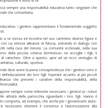
propriazione e dono di sé.
ca sempre una responsabilità educativa tanto singolare che
onale che comunitaria.
o educativo. I genitori rappresentano il fondamentale soggetto
ti.
iù a se stessa ed incontra nel suo cammino diverse figure e
con cui intesse alleanze di fiducia, entrando in dialogo con
olti nella cura del minore. La comunità ecclesiale, nella sua
rso della piccola «chiesa domestica»: ne accoglie i figli, li
di catechesi. Oltre a questo, apre ad un ricco ventaglio di
ritativa, culturale, sportiva.
ale deve avere la piena consapevolezza che i genitori sono e
dell’educazione dei loro figli: l’operare accanto ai più piccoli
anza che presenti i caratteri della responsabilità, della
erenzialità.
ppone sempre come referente necessario i genitori (o i tutori
e attività della parrocchia riguardanti i loro figli. Hanno il
esto comporta, ad esempio, che anche per i giovanissimi aiuto-
rà necessario ottenere il consenso e l’autorizzazione alla