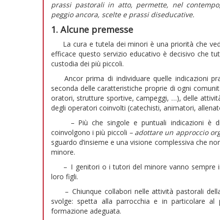
prassi pastorali in atto, permette, nel contempo
peggio ancora, scelte e prassi diseducative.
1. Alcune premesse
La cura e tutela dei minori è una priorità che ved
efficace questo servizio educativo è decisivo che tu
custodia dei più piccoli.
Ancor prima di individuare quelle indicazioni prat
seconda delle caratteristiche proprie di ogni comunità 
oratori, strutture sportive, campeggi, …), delle attivit
degli operatori coinvolti (catechisti, animatori, allena
– Più che singole e puntuali indicazioni è di f
coinvolgono i più piccoli
– adottare un approccio or
sguardo d’insieme e una visione complessiva che non p
minore.
– I genitori o i tutori del minore vanno sempre info
loro figli.
– Chiunque collabori nelle attività pastorali della p
svolge: spetta alla parrocchia e in particolare a
formazione adeguata.