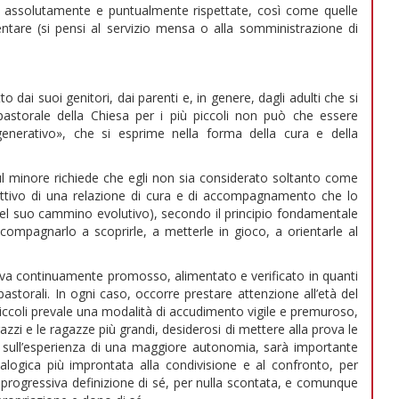
assolutamente e puntualmente rispettate, così come quelle
limentare (si pensi al servizio mensa o alla somministrazione di
dai suoi genitori, dai parenti e, in genere, dagli adulti che si
 pastorale della Chiesa per i più piccoli non può che essere
nerativo», che si esprime nella forma della cura e della
 minore richiede che egli non sia considerato soltanto come
ttivo di una relazione di cura e di accompagnamento che lo
del suo cammino evolutivo), secondo il principio fondamentale
compagnarlo a scoprirle, a metterle in gioco, a orientarle al
a continuamente promosso, alimentato e verificato in quanti
pastorali. In ogni caso, occorre prestare attenzione all’età del
 piccoli prevale una modalità di accudimento vigile e premuroso,
zzi e le ragazze più grandi, desiderosi di mettere alla prova le
 e sull’esperienza di una maggiore autonomia, sarà importante
alogica più improntata alla condivisione e al confronto, per
 progressiva definizione di sé, per nulla scontata, e comunque