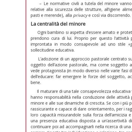
– Le normative civili a tutela del minore vanno 
relative alla sicurezza delle strutture, all’igiene a
pasti e merende), alla
privacy
e così via discorrendo.
La centralità del minore
Ogni bambino si aspetta d’essere amato e protetto 
prendono cura di lui. Proprio per questo l’attività
improntata in modo consapevole ad uno stile «ge
sollecitudine educativa.
L’adozione di un approccio pastorale centrato sul
oggetto dell’azione pastorale, ma come soggetto a
vede protagonista (in modo diverso nelle varie fasi 
dell’educare: far emergere le forze del soggetto, ac
bene.
Il maturare di una tale consapevolezza educativa v
hanno responsabilità nella conduzione delle attività 
minore e alle sue dinamiche di crescita. Se con i più
rassicurante e capace di dare orientamento, per i raga
loro capacità misurandole sulla forza dell’amicizia
una presenza educativa disposta a un’assertività di
continuare poi ad accompagnarli nella ricerca di una