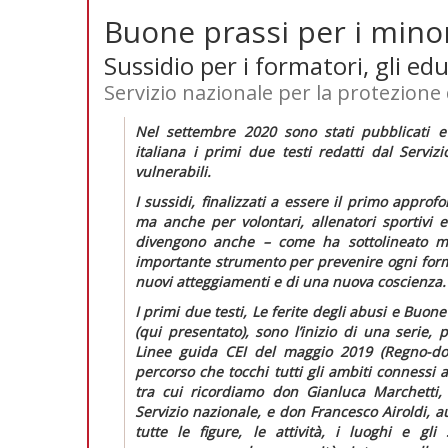
Buone prassi per i minor
Sussidio per i formatori, gli edu
Servizio nazionale per la protezione 
Nel settembre 2020 sono stati pubblicati e
italiana i primi due testi redatti dal Servi
vulnerabili.
I sussidi, finalizzati a essere il primo approf
ma anche per volontari, allenatori sportivi e
divengono anche – come ha sottolineato mo
importante strumento per prevenire ogni forma
nuovi atteggiamenti e di una nuova coscienza.
I primi due testi,
Le ferite degli abusi
e
Buone 
(qui presentato), sono l’inizio di una serie,
Linee guida CEI
del maggio 2019 (
Regno-d
percorso che tocchi tutti gli ambiti connessi a
tra cui ricordiamo don Gianluca Marchetti,
Servizio nazionale, e don Francesco Airoldi, a
tutte le figure, le attività, i luoghi e gli