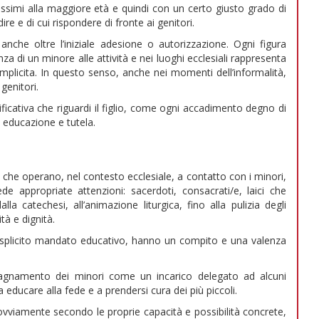
rossimi alla maggiore età e quindi con un certo giusto grado di
 e di cui rispondere di fronte ai genitori.
che oltre l’iniziale adesione o autorizzazione. Ogni figura
 di un minore alle attività e nei luoghi ecclesiali rappresenta
plicita. In questo senso, anche nei momenti dell’informalità,
genitori.
icativa che riguardi il figlio, come ogni accadimento degno di
a educazione e tutela.
o che operano, nel contesto ecclesiale, a contatto con i minori,
de appropriate attenzioni: sacerdoti, consacrati/e, laici che
 catechesi, all’animazione liturgica, fino alla pulizia degli
tà e dignità.
splicito mandato educativo, hanno un compito e una valenza
amento dei minori come un incarico delegato ad alcuni
 educare alla fede e a prendersi cura dei più piccoli.
, ovviamente secondo le proprie capacità e possibilità concrete,