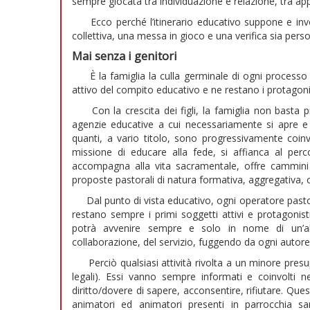
sempre giocata tra individuazione e relazione, tra ap
Ecco perché l’itinerario educativo suppone e invo
collettiva, una messa in gioco e una verifica sia pers
Mai senza i genitori
È la famiglia la culla germinale di ogni process
attivo del compito educativo e ne restano i protagonis
Con la crescita dei figli, la famiglia non basta p
agenzie educative a cui necessariamente si apre e 
quanti, a vario titolo, sono progressivamente coinv
missione di educare alla fede, si affianca al perco
accompagna alla vita sacramentale, offre cammini 
proposte pastorali di natura formativa, aggregativa, ca
Dal punto di vista educativo, ogni operatore pastor
restano sempre i primi soggetti attivi e protagonisti 
potrà avvenire sempre e solo in nome di un’alle
collaborazione, del servizio, fuggendo da ogni autoref
Perciò qualsiasi attività rivolta a un minore presu
legali). Essi vanno sempre informati e coinvolti nell
diritto/dovere di sapere, acconsentire, rifiutare. Qu
animatori ed animatori presenti in parrocchia sa