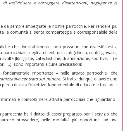
, di individuare e correggere disattenzioni, negligenze o,
e da sempre impegnate le nostre parrocchie. Per rendere più
tta la comunità si senta compartecipe e corresponsabile della
iche che, inevitabilmente, non possono che diversificarsi a
parrocchiale, degli ambienti utilizzati (chiesa, centri giovanili,
à svolte (liturgiche, catechistiche, di animazione, sportive, …) e
tori, …), sono importanti alcune precisazioni:
ondamentale importanza – nelle attività parrocchiali che
ganizzativo centrato sul minore.
Si tratta dunque di avere uno
erda di vista l’obiettivo fondamentale di educare e tutelare il
rmati e coinvolti nelle attività parrocchiali che riguardano i
arrocchia ha il diritto di esser preparato per il servizio che
l parroco provvedere, nelle modalità più opportune, ad una