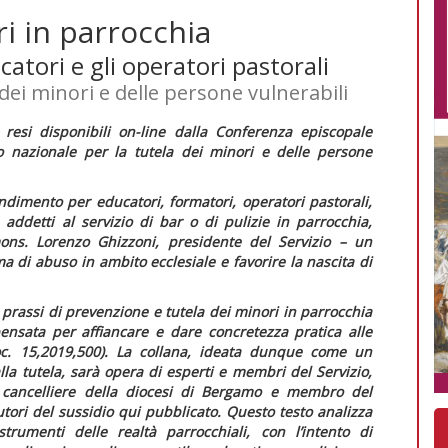
i in parrocchia
catori e gli operatori pastorali
dei minori e delle persone vulnerabili
 resi disponibili
on-line
dalla Conferenza episcopale
zio nazionale per la tutela dei minori e delle persone
ondimento per educatori, formatori, operatori pastorali,
 addetti al servizio di bar o di pulizie in parrocchia,
ns. Lorenzo Ghizzoni, presidente del Servizio – un
 di abuso in ambito ecclesiale e favorire la nascita di
prassi di prevenzione e tutela dei minori in parrocchia
 pensata per affiancare e dare concretezza pratica alle
oc.
15,2019,500). La collana, ideata dunque come un
lla tutela, sarà opera di esperti e membri del Servizio,
 cancelliere della diocesi di Bergamo e membro del
utori del sussidio qui pubblicato. Questo testo analizza
 strumenti delle realtà parrocchiali, con l’intento di