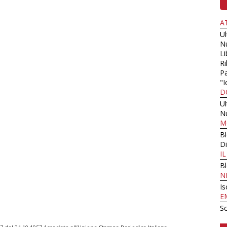
A
U
N
Li
Ri
Pa
"I
D
U
N
M
B
Di
I
B
N
Is
E
Sc