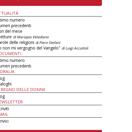
TTUALITÀ
ltimo numero
umeri precedenti
bri del mese
letture
di Mariapia Veladiano
role delle religioni
di Piero Stefani
o non mi vergogno del Vangelo"
di Luigi Accattoli
OCUMENTI
ltimo numero
umeri precedenti
ORALIA
log
aloghi
L REGNO DELLE DONNE
log
EWSLETTER
criviti
MAIL
rivici