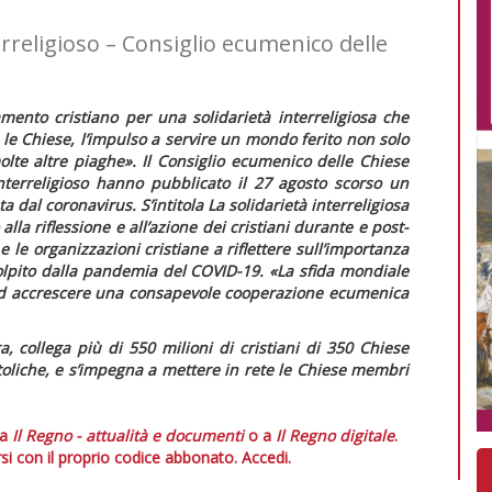
terreligioso – Consiglio ecumenico delle
ento cristiano per una solidarietà interreligiosa che
e le Chiese, l’impulso a servire un mondo ferito non solo
lte altre piaghe».
Il Consiglio ecumenico delle Chiese
 interreligioso hanno pubblicato il 27 agosto scorso un
 dal coronavirus. S’intitola
La solidarietà interreligiosa
lla riflessione e all’azione dei cristiani durante e post-
e le organizzazioni cristiane a riflettere sull’importanza
colpito dalla pandemia del COVID-19.
«La sfida mondiale
ad accrescere una consapevole cooperazione ecumenica
, collega più di 550 milioni di cristiani di 350 Chiese
toliche, e s’impegna a mettere in rete le Chiese membri
 a
Il Regno - attualità e documenti
o a
Il Regno digitale
.
si con il proprio codice abbonato.
Accedi.