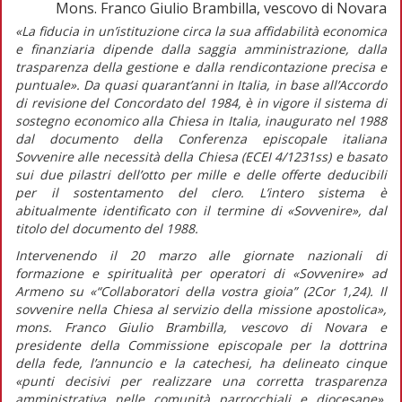
Mons. Franco Giulio Brambilla, vescovo di Novara
«La fiducia in un’istituzione circa la sua affidabilità economica
e finanziaria dipende dalla saggia amministrazione, dalla
trasparenza della gestione e dalla rendicontazione precisa e
puntuale».
Da quasi quarant’anni in Italia, in base all’Accordo
di revisione del Concordato del 1984, è in vigore il sistema di
sostegno economico alla Chiesa in Italia, inaugurato nel 1988
dal documento della Conferenza episcopale italiana
Sovvenire alle necessità della Chiesa
(
ECEI
4/1231ss) e basato
sui due pilastri dell’otto per mille e delle offerte deducibili
per il sostentamento del clero. L’intero sistema è
abitualmente identificato con il termine di «Sovvenire», dal
titolo del documento del 1988.
Intervenendo il 20 marzo alle giornate nazionali di
formazione e spiritualità per operatori di «Sovvenire» ad
Armeno su «“Collaboratori della vostra gioia” (2Cor 1,24). Il
sovvenire nella Chiesa al servizio della missione apostolica»,
mons. Franco Giulio Brambilla, vescovo di Novara e
presidente della Commissione episcopale per la dottrina
della fede, l’annuncio e la catechesi, ha delineato cinque
«punti decisivi per realizzare una corretta trasparenza
amministrativa nelle comunità parrocchiali e diocesane».