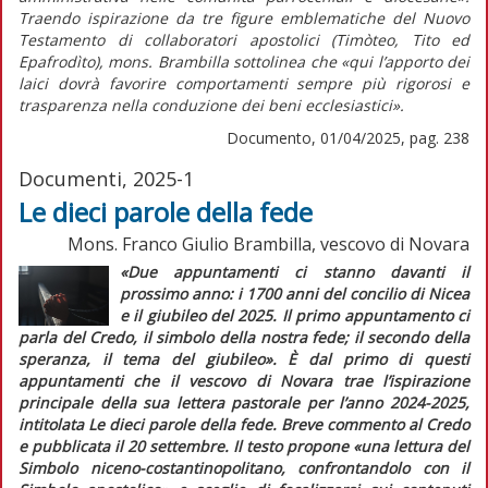
Traendo ispirazione da tre figure emblematiche del Nuovo
Testamento di collaboratori apostolici (Timòteo, Tito ed
Epafrodìto), mons. Brambilla sottolinea che
«qui l’apporto dei
laici dovrà favorire comportamenti sempre più rigorosi e
trasparenza nella conduzione dei beni ecclesiastici».
Documento, 01/04/2025, pag. 238
Documenti, 2025-1
Le dieci parole della fede
Mons. Franco Giulio Brambilla, vescovo di Novara
«Due appuntamenti ci stanno davanti il
prossimo anno: i 1700 anni del concilio di Nicea
e il giubileo del 2025. Il primo appuntamento ci
parla del
Credo,
il simbolo della nostra fede; il secondo della
speranza, il tema del giubileo».
È dal primo di questi
appuntamenti che il vescovo di Novara trae l’ispirazione
principale della sua lettera pastorale per l’anno 2024-2025,
intitolata
Le dieci parole della fede. Breve commento al Credo
e pubblicata il 20 settembre. Il testo propone
«una lettura del
Simbolo niceno-costantinopolitano, confrontandolo con il