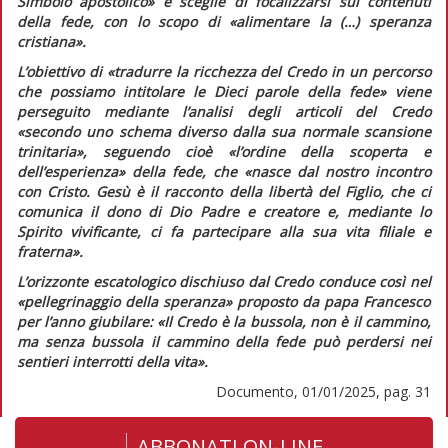
Simbolo apostolico»
e sceglie di focalizzarsi sui contenuti
della fede, con lo scopo di
«alimentare la (…) speranza
cristiana».
L’obiettivo di
«tradurre la ricchezza del
Credo
in un percorso
che possiamo intitolare le Dieci parole della fede»
viene
perseguito mediante l’analisi degli articoli del
Credo
«secondo uno schema diverso dalla sua normale scansione
trinitaria»,
seguendo cioè
«l’ordine della scoperta e
dell’esperienza»
della fede, che
«nasce dal nostro incontro
con Cristo. Gesù è il racconto della libertà del Figlio, che ci
comunica il dono di Dio Padre e creatore e, mediante lo
Spirito vivificante, ci fa partecipare alla sua vita filiale e
fraterna».
L’orizzonte escatologico dischiuso dal
Credo
conduce così nel
«pellegrinaggio della speranza»
proposto da papa Francesco
per l’anno giubilare:
«Il
Credo
è la bussola, non è il cammino,
ma senza bussola il cammino della fede può perdersi nei
sentieri interrotti della vita».
Documento, 01/01/2025, pag. 31
ABBONATI ON-LINE