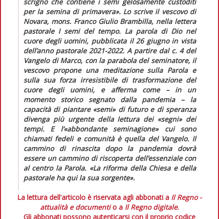
scrigno che contiene i semi gelosamente custoditi
per la semina di primavera».
Lo scrive il vescovo di
Novara, mons. Franco Giulio Brambilla, nella lettera
pastorale
I semi del tempo. La parola di Dio nel
cuore degli uomini,
pubblicata il 26 giugno in vista
dell’anno pastorale 2021-2022. A partire dal c. 4 del
Vangelo di Marco, con la parabola del seminatore, il
vescovo propone una meditazione sulla Parola e
sulla sua forza irresistibile di trasformazione del
cuore degli uomini, e afferma come – in un
momento storico segnato dalla pandemia – la
capacità di piantare «semi» di futuro e di speranza
divenga più urgente della lettura dei «segni» dei
tempi. E l’«abbondante seminagione» cui sono
chiamati fedeli e comunità è quella del Vangelo. Il
cammino di rinascita dopo la pandemia dovrà
essere un cammino di riscoperta dell’essenziale con
al centro la Parola.
«La riforma della Chiesa e della
pastorale ha qui la sua sorgente».
La lettura dell'articolo è riservata agli abbonati a
Il Regno -
attualità e documenti
o a
Il Regno digitale
.
Gli abbonati possono autenticarsi con il proprio codice