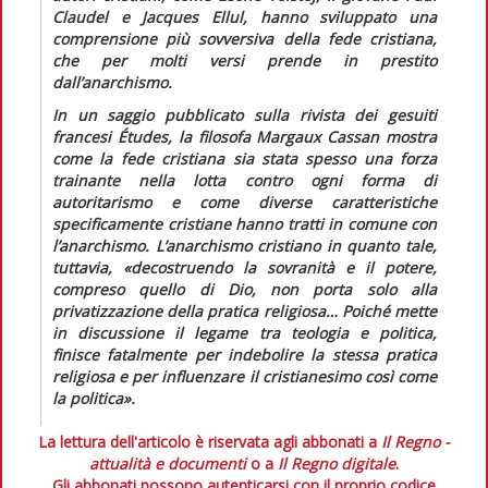
Claudel e Jacques Ellul, hanno sviluppato una
comprensione più sovversiva della fede cristiana,
che per molti versi prende in prestito
dall’anarchismo.
In un saggio pubblicato sulla rivista dei gesuiti
francesi
Études,
la filosofa Margaux Cassan mostra
come la fede cristiana sia stata spesso una forza
trainante nella lotta contro ogni forma di
autoritarismo e come diverse caratteristiche
specificamente cristiane hanno tratti in comune con
l’anarchismo. L’anarchismo cristiano in quanto tale,
tuttavia,
«decostruendo la sovranità e il potere,
compreso quello di Dio, non porta solo alla
privatizzazione della pratica religiosa… Poiché mette
in discussione il legame tra teologia e politica,
finisce fatalmente per indebolire la stessa pratica
religiosa e per influenzare il cristianesimo così come
la politica».
La lettura dell'articolo è riservata agli abbonati a
Il Regno -
attualità e documenti
o a
Il Regno digitale
.
Gli abbonati possono autenticarsi con il proprio codice