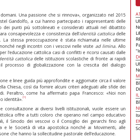
A
domani. Una passione che si rinnova», organizzato nel 2015
stel Gandolfo, a cui hanno partecipato i rappresentanti delle
U
N
dei punti più sottolineati e considerati attuali nel dibattito
Li
hiara consapevolezza e consistenza dell’
identità cattolica
delle
Ri
do. La stessa preoccupazione è stata richiamata nelle ultime
Pa
nché negli incontri con i vescovi nelle visite
ad limina.
Allo
"I
l’educazione cattolica casi di conflitti e ricorsi causati dalle
D
dentità cattolica
delle istituzioni scolastiche di fronte ai rapidi
U
il processo di globalizzazione con la crescita del dialogo
N
M
one e linee guida più approfondite e aggiornate circa il valore
B
lla Chiesa, così da fornire alcuni criteri adeguati alle sfide dei
Di
alidi. Peraltro, come ha affermato papa Francesco: «Noi non
I
[1]
 identità».
B
N
 e consultazione ai diversi livelli istituzionali, vuole essere un
ttolica offre a tutti coloro che operano nel campo educativo
Is
, il Sinodo dei vescovi o il Consiglio dei gerarchi fino agli
E
rata e le Società di vita apostolica nonché ai Movimenti, alle
Sc
ersone che hanno la sollecitudine pastorale dell’educazione.