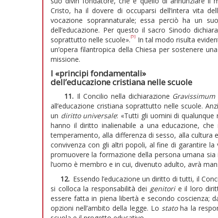
suo divin fondatore, che è quello di annunziare il mi
Cristo, ha il dovere di occuparsi dell’intera vita 
vocazione soprannaturale; essa perciò ha un suo
dell’educazione. Per questo il sacro Sinodo dichiara 
[5]
soprattutto nelle scuole».
In tal modo risulta eviden
un’opera filantropica della Chiesa per sostenere una
missione.
I «principi fondamentali»
dell’educazione cristiana nelle scuole
11.
Il Concilio nella dichiarazione
Gravissimum 
all’educazione cristiana soprattutto nelle scuole. A
un
diritto universale
: «Tutti gli uomini di qualunque 
hanno il diritto inalienabile a una educazione, che
temperamento, alla differenza di sesso, alla cultura e
convivenza con gli altri popoli, al fine di garantire 
promuovere la formazione della persona umana sia in v
l’uomo è membro e in cui, divenuto adulto, avrà mans
12.
Essendo l’educazione un diritto di tutti, il Conc
si colloca la responsabilità dei
genitori
e il loro diri
essere fatta in piena libertà e secondo coscienza; da q
opzioni nell’ambito della legge. Lo
stato
ha la respons
scuola e il progetto educativo.