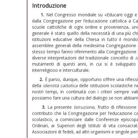
Introduzione
1.
Nel Congresso mondiale su «Educare oggi e 
dalla Congregazione per l’educazione cattolica a Ca
scuole cattoliche di ogni ordine e provenienza, uno 
generale è stato quello della necessità di una più c
istituzioni educative della Chiesa in tutto il mon
assemblee generali della medesima Congregazione no
stesso tempo fanno riferimento alla Congregazione per 
diverse interpretazioni del tradizionale concetto di
i
mutamenti di questi anni, in cui si è sviluppato 
interreligioso e interculturale.
2.
È parso, dunque, opportuno offrire una riflessi
della
identità cattolica
delle istituzioni scolastiche ne
nostri tempi, in continuità con i criteri sempre v
possiamo fare una cultura del dialogo se non abbiamo
3.
La presente
Istruzione
, frutto di riflessione
contributo che la Congregazione per l’educazione ca
scolastico, a cominciare dalle Conferenze episcopali
Ordinari, ai Superiori degli Istituti di vita consac
Associazioni di fedeli, ad altri organismi e singole p