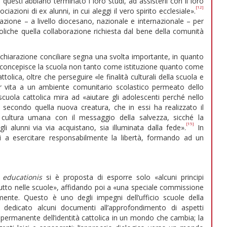
questi abbiano terminato i loro studi, ad assisterli con il loro
[12]
azioni di ex alunni, in cui aleggi il vero spirito ecclesiale».
ione – a livello diocesano, nazionale e internazionale – per
toliche quella collaborazione richiesta dal bene della comunità
dichiarazione conciliare segna una svolta importante, in quanto
concepisce la scuola non tanto come istituzione quanto come
ttolica, oltre che perseguire «le finalità culturali della scuola e
r vita a un ambiente comunitario scolastico permeato dello
a scuola cattolica mira ad «aiutare gli adolescenti perché nello
 secondo quella nuova creatura, che in essi ha realizzato il
 cultura umana con il messaggio della salvezza, sicché la
[15]
i alunni via via acquistano, sia illuminata dalla fede».
In
i a esercitare responsabilmente la libertà, formando ad un
educationis
si è proposta di esporre solo «alcuni principi
tutto nelle scuole», affidando poi a «una speciale commissione
rmente. Questo è uno degli impegni dell’ufficio scuole della
 dedicato alcuni documenti all’approfondimento di aspetti
lo permanente dell’identità cattolica in un mondo che cambia; la