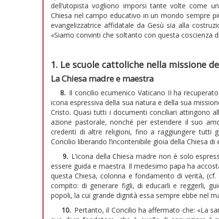
dell’utopista vogliono imporsi tante volte come uni
Chiesa nel campo educativo in un mondo sempre più 
evangelizzatrice affidatale da Gesù sia alla costruzi
«Siamo convinti che soltanto con questa coscienza di f
1. Le scuole cattoliche nella missione de
La Chiesa madre e maestra
8.
Il concilio ecumenico Vaticano II ha recuperato
icona espressiva della sua natura e della sua mission
Cristo. Quasi tutti i documenti conciliari attingono a
azione pastorale, nonché per estendere il suo amor
credenti di altre religioni, fino a raggiungere tutti
Concilio liberando l’incontenibile gioia della Chiesa d
9.
L’icona della Chiesa madre non è solo espress
essere guida e maestra. Il medesimo papa ha accosta
questa Chiesa, colonna e fondamento di verità, (cf.
compito: di generare figli, di educarli e reggerli, 
popoli, la cui grande dignità essa sempre ebbe nel ma
10.
Pertanto, il Concilio ha affermato che: «La 