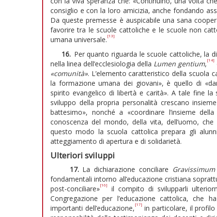
con la viva speranza che: «Continuino, una volta che 
consiglio e con la loro amicizia, anche fondando associ
Da queste premesse è auspicabile una sana cooperaz
favorire tra le scuole cattoliche e le scuole non cat
[13]
umana universale.
16.
Per quanto riguarda le scuole cattoliche, la 
[14]
nella linea dell’ecclesiologia della
Lumen gentium
,
«comunità»
. L’elemento caratteristico della scuola ca
la formazione umana dei giovani», è quello di «da
spirito evangelico di libertà e carità». A tale fine l
sviluppo della propria personalità crescano insieme
battesimo», nonché a «coordinare l’insieme della
conoscenza del mondo, della vita, dell’uomo, che gl
questo modo la scuola cattolica prepara gli alunn
atteggiamento di apertura e di solidarietà.
Ulteriori sviluppi
17.
La dichiarazione conciliare
Gravissimum 
fondamentali intorno all’educazione cristiana soprat
[16]
post-conciliare»
il compito di svilupparli ulterio
Congregazione per l’educazione cattolica, che ha
[17]
importanti dell’educazione,
in particolare, il profi