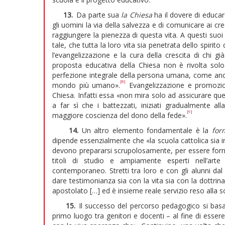
13.
Da parte sua
la Chiesa
ha il dovere di educar
gli uomini la via della salvezza e di comunicare ai cre
raggiungere la pienezza di questa vita. A questi suo
tale, che tutta la loro vita sia penetrata dello spirito d
l’evangelizzazione e la cura della crescita di chi gi
proposta educativa della Chiesa non è rivolta solo
perfezione integrale della persona umana, come anche
[8]
mondo più umano».
Evangelizzazione e promozion
Chiesa. Infatti essa «non mira solo ad assicurare qu
a far sì che i battezzati, iniziati gradualmente 
[9]
maggiore coscienza del dono della fede».
14.
Un altro elemento fondamentale è la
for
dipende essenzialmente che «la scuola cattolica sia in 
devono prepararsi scrupolosamente, per essere forniti
titoli di studio e ampiamente esperti nell’art
contemporaneo. Stretti tra loro e con gli alunni dal 
dare testimonianza sia con la vita sia con la dottrina
apostolato […] ed è insieme reale servizio reso alla s
15.
Il successo del percorso pedagogico si basa
primo luogo tra genitori e docenti – al fine di esser