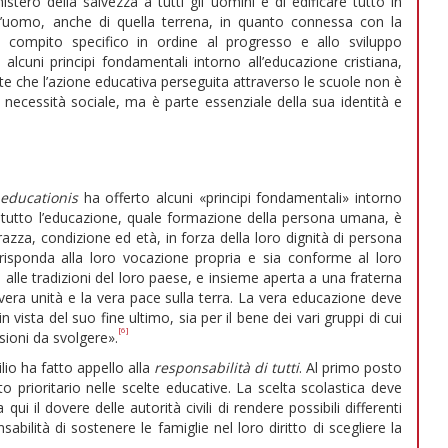
stero della salvezza a tutti gli uomini e di edificare tutto in
dell’uomo, anche di quella terrena, in quanto connessa con la
 compito specifico in ordine al progresso e allo sviluppo
alcuni principi fondamentali intorno all’educazione cristiana,
te che l’azione educativa perseguita attraverso le scuole non è
 necessità sociale, ma è parte essenziale della sua identità e
educationis
ha offerto alcuni «principi fondamentali» intorno
nzitutto l’educazione, quale formazione della persona umana, è
razza, condizione ed età, in forza della loro dignità di persona
 risponda alla loro vocazione propria e sia conforme al loro
 alle tradizioni del loro paese, e insieme aperta a una fraterna
la vera unità e la vera pace sulla terra. La vera educazione deve
ista del suo fine ultimo, sia per il bene dei vari gruppi di cui
[6]
ioni da svolgere».
ilio ha fatto appello alla
responsabilità di tutti
. Al primo posto
tto prioritario nelle scelte educative. La scelta scolastica deve
ui il dovere delle autorità civili di rendere possibili differenti
abilità di sostenere le famiglie nel loro diritto di scegliere la