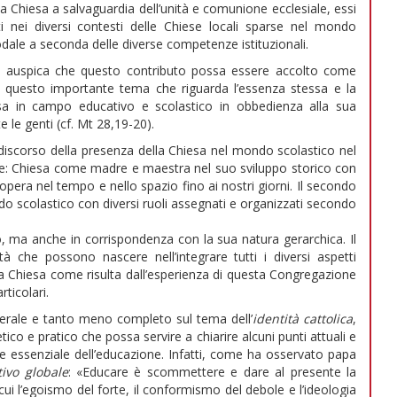
a la Chiesa a salvaguardia dell’unità e comunione ecclesiale, essi
 nei diversi contesti delle Chiese locali sparse nel mondo
odale a seconda delle diverse competenze istituzionali.
ca auspica che questo contributo possa essere accolto come
a questo importante tema che riguarda l’essenza stessa e la
esa in campo educativo e scolastico in obbedienza alla sua
le genti (cf. Mt 28,19-20).
 discorso della presenza della Chiesa nel mondo scolastico nel
ce: Chiesa come madre e maestra nel suo sviluppo storico con
opera nel tempo e nello spazio fino ai nostri giorni. Il secondo
do scolastico con diversi ruoli assegnati e organizzati secondo
nto, ma anche in corrispondenza con la sua natura gerarchica. Il
ità che possono nascere nell’integrare tutti i diversi aspetti
lla Chiesa come risulta dall’esperienza di questa Congregazione
ticolari.
nerale e tanto meno completo sul tema dell’
identità cattolica
,
co e pratico che possa servire a chiarire alcuni punti attuali e
tore essenziale dell’educazione. Infatti, come ha osservato papa
ivo globale
: «Educare è scommettere e dare al presente la
ui l’egoismo del forte, il conformismo del debole e l’ideologia