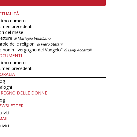
TTUALITÀ
ltimo numero
umeri precedenti
bri del mese
letture
di Mariapia Veladiano
role delle religioni
di Piero Stefani
o non mi vergogno del Vangelo"
di Luigi Accattoli
OCUMENTI
ltimo numero
umeri precedenti
ORALIA
log
aloghi
L REGNO DELLE DONNE
log
EWSLETTER
criviti
MAIL
rivici