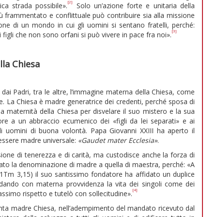
[2]
ca strada possibile».
Solo un’azione forte e unitaria della
frammentato e conflittuale può contribuire sia alla missione
one di un mondo in cui gli uomini si sentano fratelli, perché:
[3]
igli che non sono orfani si può vivere in pace fra noi».
lla Chiesa
 dai Padri, tra le altre, l’immagine materna della Chiesa, come
e. La Chiesa è madre generatrice dei credenti, perché sposa di
lla maternità della Chiesa per disvelare il suo mistero e la sua
e a un abbraccio ecumenico dei «figli da lei separati» e ai
 gli uomini di buona volontà. Papa Giovanni XXIII ha aperto il
i essere madre universale:
«Gaudet mater Ecclesia»
.
ione di tenerezza e di carità, ma custodisce anche la forza di
to la denominazione di madre a quella di maestra, perché: «A
 1Tm 3,15) il suo santissimo fondatore ha affidato un duplice
guidando con materna provvidenza la vita dei singoli come dei
[4]
ssimo rispetto e tutelò con sollecitudine».
santa madre Chiesa, nell’adempimento del mandato ricevuto dal