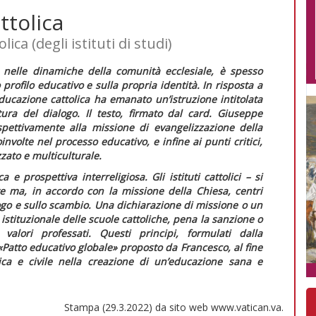
ttolica
ca (degli istituti di studi)
ita nelle dinamiche della comunità ecclesiale, è spesso
 profilo educativo e sulla propria identità. In risposta a
educazione cattolica ha emanato un’
istruzione
intitolata
tura del dialogo
. Il testo, firmato dal card. Giuseppe
rispettivamente alla missione di evangelizzazione della
oinvolte nel processo educativo, e infine ai punti critici,
zato e multiculturale.
 e prospettiva interreligiosa. Gli istituti cattolici – si
e ma, in accordo con la missione della Chiesa, centri
alogo e sullo scambio. Una dichiarazione di missione o un
istituzionale delle scuole cattoliche, pena la sanzione o
alori professati. Questi principi, formulati dalla
«Patto educativo globale» proposto da Francesco, al fine
tica e civile nella creazione di un’educazione sana e
Stampa (29.3.2022) da sito web www.vatican.va.