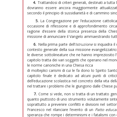
4.
Trattandosi di criteri generali, destinati a tutt
dovranno essere ancora maggiormente attualizzati
secondo il principio di sussidiarietà e di cammino sin
5.
La Congregazione per l’educazione cattoli
occasione di riflessione e di approfondimento circ
ragione d’essere della storica presenza della Chi
missione di annunciare il Vangelo ammaestrando tutte 
6.
Nella prima parte dell’
Istruzione
si inquadra il
contesto generale della sua missione evangelizzatri
le diverse sottolineature che ne hanno impreziosito l’
capitolo tratta dei vari soggetti che operano nel mon
le norme canoniche in una Chiesa ricca
di molteplici carismi di cui le fa dono lo Spirito Sa
capitolo finale è dedicato ad alcuni punti di critic
dell’educazione scolastica nel concreto della vita de
nel trattare i problemi che le giungono dalle Chiese par
7.
Come si vede, non si tratta di un trattato ge
quanto piuttosto di uno strumento volutamente sinteti
soprattutto a prevenire conflitti e divisioni nel set
Francesco nel rilanciare l’evento di un
Patto educat
speranza che rompe i determinismi e i fatalismi con c