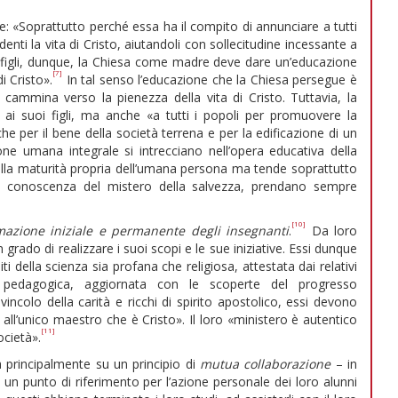
e: «Soprattutto perché essa ha il compito di annunciare a tutti
denti la vita di Cristo, aiutandoli con sollecitudine incessante a
i figli, dunque, la Chiesa come madre deve dare un’educazione
[7]
i Cristo».
In tal senso l’educazione che la Chiesa persegue è
à cammina verso la pienezza della vita di Cristo. Tuttavia, la
 ai suoi figli, ma anche «a tutti i popoli per promuovere la
 per il bene della società terrena e per la edificazione di un
e umana integrale si intrecciano nell’opera educativa della
ella maturità propria dell’umana persona ma tende soprattutto
alla conoscenza del mistero della salvezza, prendano sempre
[10]
mazione iniziale e permanente degli insegnanti
.
Da loro
grado di realizzare i suoi scopi e le sue iniziative. Essi dunque
 della scienza sia profana che religiosa, attestata dai relativi
e pedagogica, aggiornata con le scoperte del progresso
vincolo della carità e ricchi di spirito apostolico, essi devono
 all’unico maestro che è Cristo». Il loro «ministero è autentico
[11]
ocietà».
 principalmente su un principio di
mutua collaborazione
– in
e un punto di riferimento per l’azione personale dei loro alunni