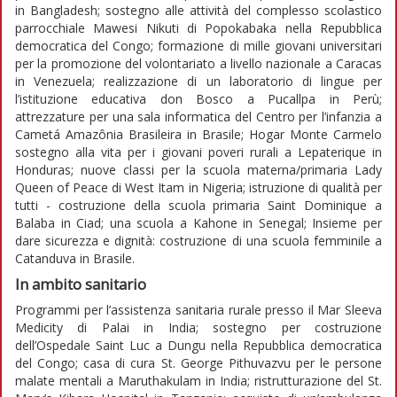
in Bangladesh; sostegno alle attività del complesso scolastico
parrocchiale Mawesi Nikuti di Popokabaka nella Repubblica
democratica del Congo; formazione di mille giovani universitari
per la promozione del volontariato a livello nazionale a Caracas
in Venezuela; realizzazione di un laboratorio di lingue per
l’istituzione educativa don Bosco a Pucallpa in Perù;
attrezzature per una sala informatica del Centro per l’infanzia a
Cametá Amazônia Brasileira in Brasile; Hogar Monte Carmelo
sostegno alla vita per i giovani poveri rurali a Lepaterique in
Honduras; nuove classi per la scuola materna/primaria Lady
Queen of Peace di West Itam in Nigeria; istruzione di qualità per
tutti - costruzione della scuola primaria Saint Dominique a
Balaba in Ciad; una scuola a Kahone in Senegal; Insieme per
dare sicurezza e dignità: costruzione di una scuola femminile a
Catanduva in Brasile.
In ambito sanitario
Programmi per l’assistenza sanitaria rurale presso il Mar Sleeva
Medicity di Palai in India; sostegno per costruzione
dell’Ospedale Saint Luc a Dungu nella Repubblica democratica
del Congo; casa di cura St. George Pithuvazvu per le persone
malate mentali a Maruthakulam in India; ristrutturazione del St.