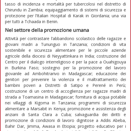
tasso di incidenza e mortalità per tubercolosi nel distretto di
Chirundu in Zambia; equipaggiamento di sistemi di sicurezza e
protezione per l’Italian Hospital di Karak in Giordania; una via
per tutti a Tchaada in Benin.
Nel settore della promozione umana
Attività per contrastare l’abbandono scolastico delle ragazze e
giovani madri a Tununguo in Tanzania; condizioni di vita
sostenibile e sicurezza alimentare per le piccole aziende
agricole della diocesi di Neyyattinkara in India; costruzione del
Centro per il dialogo interreligioso e per la pace a Ouahigouya
in Burkina Faso; sostegno per la promozione del lavoro
giovanile ad Ambohitrarivo in Madagascar; educazione dei
genitori per prevenire la violenza e il maltrattamento dei
bambini poveri a Distretti di Satipo e Perené in Perù;
costruzione di un centro di accoglienza per ragazze madri di
strada a Toamasina in Madagascar; fornitura di acqua potabile
nei villaggi di Kigoma in Tanzania; programmi di sicurezza
alimentare a Marsabit in Kenya; promozione e assistenza degli
anziani di Santa Clara a Cuba; salvaguardia dei diritti e
promozione di condizioni di lavoro dignitose a Addis Abeba,
Bahir Dar, Jimma, Awasa in Etiopia; progetto educativo per i