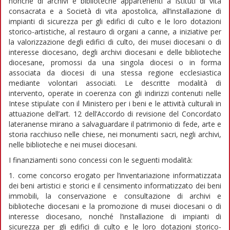
nonché di archivi e biblioteche appartenenti a Istituti di vita
consacrata e a Società di vita apostolica, all’installazione di
impianti di sicurezza per gli edifici di culto e le loro dotazioni
storico-artistiche, al restauro di organi a canne, a iniziative per
la valorizzazione degli edifici di culto, dei musei diocesani o di
interesse diocesano, degli archivi diocesani e delle biblioteche
diocesane, promossi da una singola diocesi o in forma
associata da diocesi di una stessa regione ecclesiastica
mediante volontari associati. Le descritte modalità di
intervento, operate in coerenza con gli indirizzi contenuti nelle
Intese stipulate con il Ministero per i beni e le attività culturali in
attuazione dell’art. 12 dell’Accordo di revisione del Concordato
lateranense mirano a salvaguardare il patrimonio di fede, arte e
storia racchiuso nelle chiese, nei monumenti sacri, negli archivi,
nelle biblioteche e nei musei diocesani.
I finanziamenti sono concessi con le seguenti modalità:
1. come concorso erogato per l’inventariazione informatizzata
dei beni artistici e storici e il censimento informatizzato dei beni
immobili, la conservazione e consultazione di archivi e
biblioteche diocesani e la promozione di musei diocesani o di
interesse diocesano, nonché l’installazione di impianti di
sicurezza per gli edifici di culto e le loro dotazioni storico-