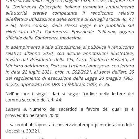
L’
articolo 44 della Legge 20 maggio 1985, n. 222, dispone che
la Conferenza Episcopale Italiana trasmetta annualmente
all’autorità statale competente il rendiconto relativo
all’effettiva utilizzazione delle somme di cui agli articoli 46, 47
e 50, terzo comma, della stessa legge e lo pubblichi sul
«Notiziario della Conferenza Episcopale Italiana», organo
ufficiale della Conferenza medesima.
In adempimento a tale disposizione, si pubblica il rendiconto
relativo all’anno 2020, con alcune annotazioni illustrative,
inviato dal Presidente della CEI, Card. Gualtiero Bassetti, al
Ministro dell’Interno, Dott.ssa Luciana Lamorgese, con lettera
in data 22 luglio 2021, prot. n. 502/2021, ai sensi dell’art. 20
del regolamento di esecuzione della Legge 20 maggio 1985,
n. 222, approvato con DPR 13 febbraio 1987, n. 33.
Nell’indicare i singoli dati si segue l’ordine delle lettere del
comma secondo dell’art. 44:
Lettera
a)
Numero dei sacerdoti a favore dei quali si è
provveduto nell’anno 2020:
– sacerdotiabiliaprestare unservizioatempo pieno infavoredelle
diocesi: n. 30.321;