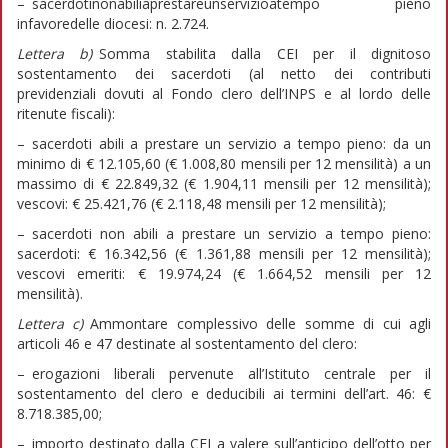
– sacerdotinonabiliaprestareunservizioatempo pieno
infavoredelle diocesi: n. 2.724.
Lettera
b)
Somma stabilita dalla CEI per il dignitoso
sostentamento dei sacerdoti (al netto dei contributi
previdenziali dovuti al Fondo clero dell’INPS e al lordo delle
ritenute fiscali):
– sacerdoti abili a prestare un servizio a tempo pieno: da un
minimo di € 12.105,60 (€ 1.008,80 mensili per 12 mensilità) a un
massimo di € 22.849,32 (€ 1.904,11 mensili per 12 mensilità);
vescovi: € 25.421,76 (€ 2.118,48 mensili per 12 mensilità);
– sacerdoti non abili a prestare un servizio a tempo pieno:
sacerdoti: € 16.342,56 (€ 1.361,88 mensili per 12 mensilità);
vescovi emeriti: € 19.974,24 (€ 1.664,52 mensili per 12
mensilità).
Lettera
c)
Ammontare complessivo delle somme di cui agli
articoli 46 e 47 destinate al sostentamento del clero:
– erogazioni liberali pervenute all’Istituto centrale per il
sostentamento del clero e deducibili ai termini dell’art. 46: €
8.718.385,00;
– importo destinato dalla CEI a valere sull’anticipo dell’otto per