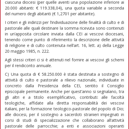
ciascuna diocesi (per quelle aventi una popolazione inferiore ai
20.000 abitanti: € 119.338,04), una quota variabile a seconda
del numero degli abitanti (€ 1,2701 per abitante).
I criteri e gli indirizzi per l’individuazione delle finalità di culto e di
pastorale alle quali destinare la somma ricevuta sono contenuti
in un’apposita circolare inviata dalla CEI ai vescovi diocesani,
tenendo come punto di riferimento la descrizione delle attività
di religione e di culto contenuta nell’art. 16, lett. a) della Legge
20 maggio 1985, n. 222.
Agli stessi criteri ci si è attenuti nel fornire ai vescovi gli schemi
per il rendiconto annuale.
C) Una quota di € 58.250.000 è stata destinata a sostegno di
attività di culto e pastorale a rilievo nazionale, individuate in
concreto dalla Presidenza della CEI, sentito il Consiglio
episcopale permanente. Anche per quest’anno si segnalano, tra
gli altri e a titolo esemplificativo, contributi: alle facoltà
teologiche, affidate alla diretta responsabilità dei vescovi
italiani, per la formazione teologico-pastorale del popolo di Dio;
alle diocesi, per il sostegno a sacerdoti stranieri impegnati in
corsi di studi di specializzazione che collaborano all’attività
pastorale delle parrocchie; a enti e associazioni operanti