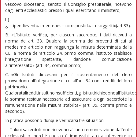
vescovo diocesano, sentito il Consiglio presbiterale, ricevono
dagli enti ecclesiastici presso i quali esercitano il ministero;
b)
glistipendieventualmenteaessicorrispostidaaltrisoggetti»(art.33).
B. «L’Istituto verifica, per ciascun sacerdote, i dati ricevuti a
norma dell’art. 33. Qualora la somma dei proventi di cui al
medesimo articolo non raggiunga la misura determinata dalla
CEI a norma dell’articolo 24, primo comma, l’Istituto stabilisce
l’integrazione spettante, dandone comunicazione
all’interessato» (art. 34, comma primo).
C. «Gli Istituti diocesani per il sostentamento del clero
provvedono all’integrazione di cui all’art. 34 con i redditi del loro
patrimonio.
Qualorataliredditirisultinoinsufficienti,gliIstitutirichiedonoall’Istituto
la somma residua necessaria ad assicurare a ogni sacerdote la
remunerazione nella misura stabilita» (art. 35, commi primo e
secondo).
In pratica possono dunque verificarsi tre situazioni:
– Taluni sacerdoti non ricevono alcuna remunerazione dall’ente
ecclesiastico, perché questo è impossibilitato a intervenire in