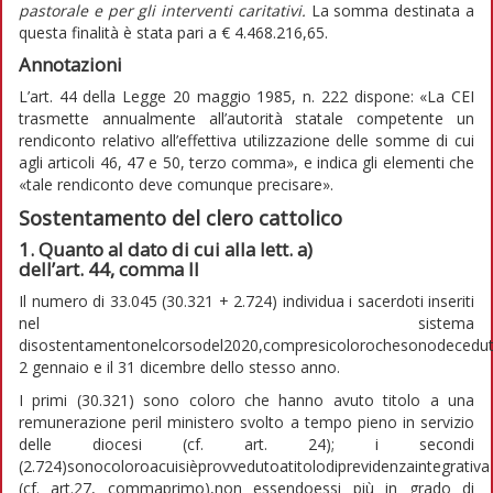
pastorale e per gli interventi caritativi.
La somma destinata a
questa finalità è stata pari a € 4.468.216,65.
Annotazioni
L’art. 44 della Legge 20 maggio 1985, n. 222 dispone: «La CEI
trasmette annualmente all’autorità statale competente un
rendiconto relativo all’effettiva utilizzazione delle somme di cui
agli articoli 46, 47 e 50, terzo comma», e indica gli elementi che
«tale rendiconto deve comunque precisare».
Sostentamento del clero cattolico
1. Quanto al dato di cui alla lett. a)
dell’art. 44, comma II
Il numero di 33.045 (30.321 + 2.724) individua i sacerdoti inseriti
nel sistema
disostentamentonelcorsodel2020,compresicolorochesonodecedutit
2 gennaio e il 31 dicembre dello stesso anno.
I primi (30.321) sono coloro che hanno avuto titolo a una
remunerazione peril ministero svolto a tempo pieno in servizio
delle diocesi (cf. art. 24); i secondi
(2.724)sonocoloroacuisièprovvedutoatitolodiprevidenzaintegrativa
(cf. art.27, commaprimo),non essendoessi più in grado di