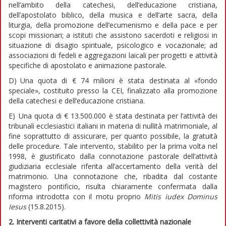
nell’ambito della catechesi, dell’educazione cristiana,
dell’apostolato biblico, della musica e dell’arte sacra, della
liturgia, della promozione dell’ecumenismo e della pace e per
scopi missionari; a istituti che assistono sacerdoti e religiosi in
situazione di disagio spirituale, psicologico e vocazionale; ad
associazioni di fedeli e aggregazioni laicali per progetti e attività
specifiche di apostolato e animazione pastorale.
D) Una quota di € 74 milioni è stata destinata al «fondo
speciale», costituito presso la CEI, finalizzato alla promozione
della catechesi e dell’educazione cristiana.
E) Una quota di € 13.500.000 è stata destinata per l’attività dei
tribunali ecclesiastici italiani in materia di nullità matrimoniale, al
fine soprattutto di assicurare, per quanto possibile, la gratuità
delle procedure. Tale intervento, stabilito per la prima volta nel
1998, è giustificato dalla connotazione pastorale dell’attività
giudiziaria ecclesiale riferita all’accertamento della verità del
matrimonio. Una connotazione che, ribadita dal costante
magistero pontificio, risulta chiaramente confermata dalla
riforma introdotta con il motu proprio
Mitis iudex Dominus
Iesus
(15.8.2015).
2. Interventi caritativi a favore
della collettività nazionale