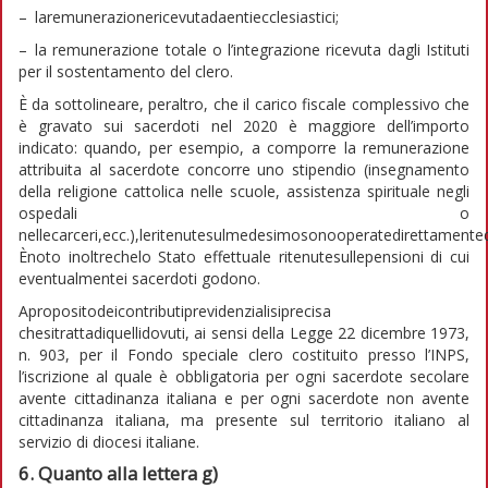
– laremunerazionericevutadaentiecclesiastici;
– la remunerazione totale o l’integrazione ricevuta dagli Istituti
per il sostentamento del clero.
È da sottolineare, peraltro, che il carico fiscale complessivo che
è gravato sui sacerdoti nel 2020 è maggiore dell’importo
indicato: quando, per esempio, a comporre la remunerazione
attribuita al sacerdote concorre uno stipendio (insegnamento
della religione cattolica nelle scuole, assistenza spirituale negli
ospedali o
nellecarceri,ecc.),leritenutesulmedesimosonooperatedirettamented
Ènoto inoltrechelo Stato effettuale ritenutesullepensioni di cui
eventualmentei sacerdoti godono.
Apropositodeicontributiprevidenzialisiprecisa
chesitrattadiquellidovuti, ai sensi della Legge 22 dicembre 1973,
n. 903, per il Fondo speciale clero costituito presso l’INPS,
l’iscrizione al quale è obbligatoria per ogni sacerdote secolare
avente cittadinanza italiana e per ogni sacerdote non avente
cittadinanza italiana, ma presente sul territorio italiano al
servizio di diocesi italiane.
6. Quanto alla lettera g)