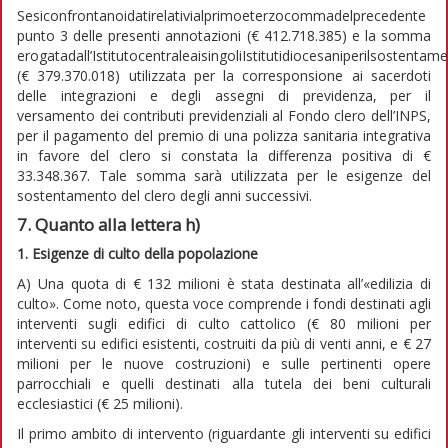
Sesiconfrontanoidatirelativialprimoeterzocommadelprecedente
punto 3 delle presenti annotazioni (€ 412.718.385) e la somma
erogatadall’IstitutocentraleaisingoliIstitutidiocesaniperilsostentam
(€ 379.370.018) utilizzata per la corresponsione ai sacerdoti
delle integrazioni e degli assegni di previdenza, per il
versamento dei contributi previdenziali al Fondo clero dell’INPS,
per il pagamento del premio di una polizza sanitaria integrativa
in favore del clero si constata la differenza positiva di €
33.348.367. Tale somma sarà utilizzata per le esigenze del
sostentamento del clero degli anni successivi.
7. Quanto alla lettera h)
1. Esigenze di culto della popolazione
A) Una quota di € 132 milioni è stata destinata all’«edilizia di
culto». Come noto, questa voce comprende i fondi destinati agli
interventi sugli edifici di culto cattolico (€ 80 milioni per
interventi su edifici esistenti, costruiti da più di venti anni, e € 27
milioni per le nuove costruzioni) e sulle pertinenti opere
parrocchiali e quelli destinati alla tutela dei beni culturali
ecclesiastici (€ 25 milioni).
Il primo ambito di intervento (riguardante gli interventi su edifici