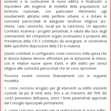
esistenti e la costruzione di nuovi edifici) è finalizzato a
rispondere alle esigenze di mobilità della popolazione sul
territorio nazionale, con particolare riferimento agli
insediamenti abitativi nelle periferie urbane, e a dotare le
comunità parrocchiali di adeguate strutture religiose (es.:
chiese, case canoniche, locali per la catechesi). Un apposito
Comitato esamina i progetti presentati, li valuta alla luce degli
orientamenti dei competenti organi ecclesiastici e propone alla
Presidenza della CEI il contributo da assegnare, in osservanza
delle specifiche disposizioni della CEI in materia.
Questi contributi si configurano come concorso nella spesa che
le diocesi italiane devono affrontare per la dotazione di chiese,
con le relative nuove opere d’arte, e altri edifici per servizi
religiosi alle comunità parrocchiali che ne sono sprovviste.
Possono essere concessi finanziamenti con le seguenti
modalità:
1. come concorso erogato per gli interventi su edifici esistenti
costruiti da più di venti anni, fino a un massimo del 70% del
costo preventivo dell’opera, entro i limiti parametrali approvati
dal Consiglio episcopale permanente;
2. come concorso erogato per la realizzazione di nuovi edifici,