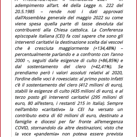
adempimento all’art. 44 della Legge n. 222 del
20.5.1985 – rende noti i dati approvati
dall’Assemblea generale del maggio 2022 su come
viene spesa quella parte di tasse devoluta dai
contribuenti alla Chiesa cattolica. La Conferenza
episcopale italiana (CEI) fa così sapere che sono gli
interventi caritativi la destinazione scelta dai vescovi
che è cresciuta maggiormente (+134,48%) –
percentualmente parlando e a confronto con l’anno
2000 –, seguiti dalle esigenze di culto (+86,85%) e
dal sostentamento del clero (+42,41%). Se
prendiamo però i valori assoluti relativi al 2020,
l’ordine delle voci è rovesciato: al primo posto infatti
c’è il sostentamento del clero (412 milioni di euro),
stabili le esigenze di culto (435 milioni di euro), e al
terzo posto gli interventi caritativi (295 milioni di
euro, 80 all’estero, i restanti 215 in Italia). Sempre
nell’ambito «caritativo» la CEI ha versato un
contributo extra di 60 milioni di euro, destinato a
famiglie e diocesi per far fronte all’emergenza
COVID, stornandolo da altre destinazioni, visto che
la voce «pandemia» non poteva essere prevista