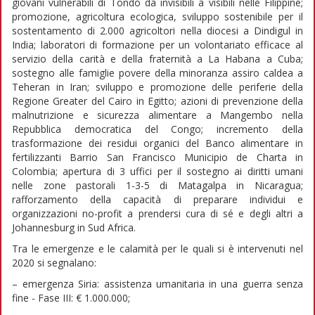
giovani vulnerabili di Tondo da invisibili a visibili nelle Filippine;
promozione, agricoltura ecologica, sviluppo sostenibile per il
sostentamento di 2.000 agricoltori nella diocesi a Dindigul in
India; laboratori di formazione per un volontariato efficace al
servizio della carità e della fraternità a La Habana a Cuba;
sostegno alle famiglie povere della minoranza assiro caldea a
Teheran in Iran; sviluppo e promozione delle periferie della
Regione Greater del Cairo in Egitto; azioni di prevenzione della
malnutrizione e sicurezza alimentare a Mangembo nella
Repubblica democratica del Congo; incremento della
trasformazione dei residui organici del Banco alimentare in
fertilizzanti Barrio San Francisco Municipio de Charta in
Colombia; apertura di 3 uffici per il sostegno ai diritti umani
nelle zone pastorali 1-3-5 di Matagalpa in Nicaragua;
rafforzamento della capacità di preparare individui e
organizzazioni no-profit a prendersi cura di sé e degli altri a
Johannesburg in Sud Africa.
Tra le emergenze e le calamità per le quali si è intervenuti nel
2020 si segnalano:
– emergenza Siria: assistenza umanitaria in una guerra senza
fine - Fase III: € 1.000.000;