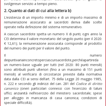
svolgereun servizio a tempo pieno.
2. Quanto ai dati di cui alla lettera b)
L’esistenza di un importo minimo e di un importo massimo di
remunerazione assicurato ai sacerdoti deriva dalle scelte
operate nella definizione del sistema remunerativo.
A ciascun sacerdote spetta un numero X di punti; ogni anno la
CEI determina il valore monetario del singolo punto (per il 2020:
€ 12,61); la remunerazione assicurata corrisponde al prodotto
del numero dei punti per il valore del punto.
Il numero
deipuntivariainconcretoperciascunsacerdote,perchéapartireda
un numero-base uguale per tutti (nel 2020: 80 punti mensili)
sono attribuiti punti ulteriori (fino a un massimo di 151 punti
mensili) al verificarsi di circostanze previste dalla normativa
data dalla CEI ai sensi dell’art. 75 della Legge 20 maggio 1985,
n. 222 e secondo gli indirizzi del can. 281 del
Codice di diritto
canonico
(oneri particolari connessi con l’esercizio di taluni
uffici; anzianità nell’esercizio del ministero sacerdotale; spese
per alloggio in mancanza di casa canonica; condizioni di
speciale difficoltà).