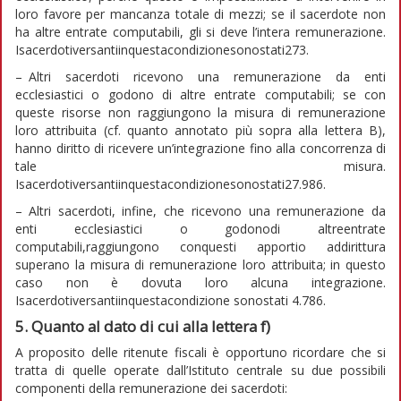
loro favore per mancanza totale di mezzi; se il sacerdote non
ha altre entrate computabili, gli si deve l’intera remunerazione.
Isacerdotiversantiinquestacondizionesonostati273.
– Altri sacerdoti ricevono una remunerazione da enti
ecclesiastici o godono di altre entrate computabili; se con
queste risorse non raggiungono la misura di remunerazione
loro attribuita (cf. quanto annotato più sopra alla lettera B),
hanno diritto di ricevere un’integrazione fino alla concorrenza di
tale misura.
Isacerdotiversantiinquestacondizionesonostati27.986.
– Altri sacerdoti, infine, che ricevono una remunerazione da
enti ecclesiastici o godonodi altreentrate
computabili,raggiungono conquesti apportio addirittura
superano la misura di remunerazione loro attribuita; in questo
caso non è dovuta loro alcuna integrazione.
Isacerdotiversantiinquestacondizione sonostati 4.786.
5. Quanto al dato di cui alla lettera f)
A proposito delle ritenute fiscali è opportuno ricordare che si
tratta di quelle operate dall’Istituto centrale su due possibili
componenti della remunerazione dei sacerdoti: