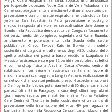
Mary’s Kibara Hospital in Tanzania; acquisto di un’ambulanza
per l’ospedale diocesano Notre Dame de Vie a Yokadouma in
Cameroun; adeguamento e allestimento di un ambulatorio per
prevenzione e cura di malattie respiratorie nel districtos de San
Jerónimo San Sebastián in Perù; prevenzione e sostegno
medico in risposta alle violenze sessuali subite dalle donne a
Bondo nella Repubblica democratica del Congo; rafforzamento
dei servizi medici del complesso ospedaliero di Ruli in Ruanda;
ampliamento e potenziamento della Scuola della salute
pubblica del Chaco Tekove Katu in Bolivia; un modello
sostenibile di diagnosi e trattamento degli ASD, disturbi dello
spettro autistico nei paesi a basso reddito a Iztapalapa in
Messico; assistenza e cure per 32 bambini cerebrolesi, epilettici
e con handicap fisico a Alepè in Costa d’Avorio; centro di
riabilitazione, formazione e assistenza sanitaria in favore di
minori e anziani svantaggiati a Lang in Vietnam; realizzazione di
un network di ambulatori pediatrici presso 4 ospedali missionari
a Chinhoyi in Zimbabwe; potenziamento di 30 dispensari medici
parrocchiali a Ità in Paraguay; la cura degli ultimi negli ultimi
giorni nuovo reparto per malati terminali al Fatima Palliative
Care Centre di Thumba in India; costruzione di un centro di
prevenzione della trasmissione del virus HIV per ragazze e
bambini a Bimbo nella Repubblica Centrafricana; riduzione del