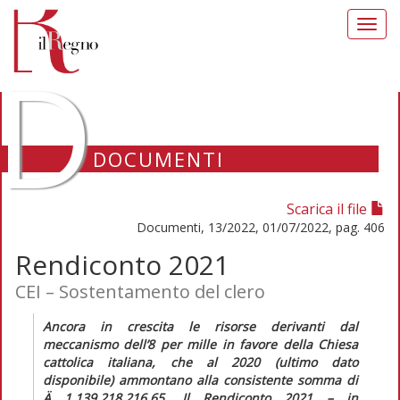
Toggl
navig
D
DOCUMENTI
Scarica il file
Documenti, 13/2022, 01/07/2022, pag. 406
Rendiconto 2021
CEI – Sostentamento del clero
Ancora in crescita le risorse derivanti dal
meccanismo dell’8 per mille in favore della Chiesa
cattolica italiana, che al 2020 (ultimo dato
disponibile) ammontano alla consistente somma di
Ä
1.139.218.216,65. Il
Rendiconto 2021
– in