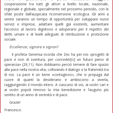
cooperazione tra tutti gli attori a livello locale, nazionale,
regionale e globale, specialmente nel prossimo periodo, con le
sfide poste dall’auspicata riconversione ecologica. Gli anni a
venire saranno un tempo di opportunità per sviluppare nuovi
servizi e imprese, adattare quelli già esistenti, aumentare
l’accesso al lavoro dignitoso e adoperarsi per il rispetto dei
diritti umani e di livelli adeguati di retribuzione e protezione
sociale.
Eccellenze, signore e signori!
Il profeta Geremia ricorda che Dio ha per noi «progetti di
pace e non di sventura, per conceder[ci] un futuro pieno di
speranza» (29,11). Non dobbiamo perciò temere di fare spazio
alla pace nella nostra vita, coltivando il dialogo e la fraternità tra
di noi. La pace è un bene «contagioso», che si propaga dal
cuore di quanti la desiderano e ambiscono a viverla,
raggiungendo il mondo intero. A ciascuno di voi, ai vostri cari e
ai vostri popoli rinnovo la mia benedizione e l’augurio più
sentito di un anno di serenità e di pace.
Grazie!
Francesco