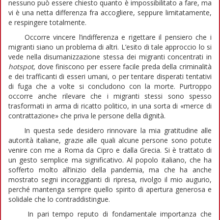
nessuno può essere chiesto quanto è impossibilitato a fare, ma
vi è una netta differenza fra accogliere, seppure limitatamente,
e respingere totalmente.
Occorre vincere l’indifferenza e rigettare il pensiero che i
migranti siano un problema di altri. L’esito di tale approccio lo si
vede nella disumanizzazione stessa dei migranti concentrati in
hotspot
, dove finiscono per essere facile preda della criminalità
e dei trafficanti di esseri umani, o per tentare disperati tentativi
di fuga che a volte si concludono con la morte. Purtroppo
occorre anche rilevare che i migranti stessi sono spesso
trasformati in arma di ricatto politico, in una sorta di «merce di
contrattazione» che priva le persone della dignità.
In questa sede desidero rinnovare la mia gratitudine alle
autorità italiane, grazie alle quali alcune persone sono potute
venire con me a Roma da Cipro e dalla Grecia. Si è trattato di
un gesto semplice ma significativo. Al popolo italiano, che ha
sofferto molto all’inizio della pandemia, ma che ha anche
mostrato segni incoraggianti di ripresa, rivolgo il mio augurio,
perché mantenga sempre quello spirito di apertura generosa e
solidale che lo contraddistingue.
In pari tempo reputo di fondamentale importanza che