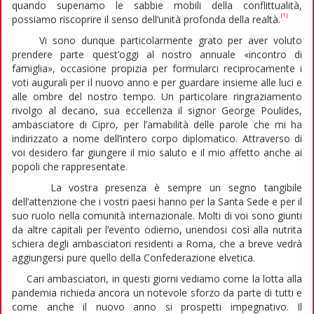
quando superiamo le sabbie mobili della conflittualità,
[1]
possiamo riscoprire il senso dell’unità profonda della realtà.
Vi sono dunque particolarmente grato per aver voluto
prendere parte quest’oggi al nostro annuale «incontro di
famiglia», occasione propizia per formularci reciprocamente i
voti augurali per il nuovo anno e per guardare insieme alle luci e
alle ombre del nostro tempo. Un particolare ringraziamento
rivolgo al decano, sua eccellenza il signor George Poulides,
ambasciatore di Cipro, per l’amabilità delle parole che mi ha
indirizzato a nome dell’intero corpo diplomatico. Attraverso di
voi desidero far giungere il mio saluto e il mio affetto anche ai
popoli che rappresentate.
La vostra presenza è sempre un segno tangibile
dell’attenzione che i vostri paesi hanno per la Santa Sede e per il
suo ruolo nella comunità internazionale. Molti di voi sono giunti
da altre capitali per l’evento odierno, unendosi così alla nutrita
schiera degli ambasciatori residenti a Roma, che a breve vedrà
aggiungersi pure quello della Confederazione elvetica.
Cari ambasciatori, in questi giorni vediamo come la lotta alla
pandemia richieda ancora un notevole sforzo da parte di tutti e
come anche il nuovo anno si prospetti impegnativo. Il