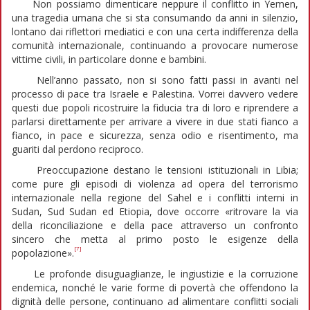
Non possiamo dimenticare neppure il conflitto in Yemen,
una tragedia umana che si sta consumando da anni in silenzio,
lontano dai riflettori mediatici e con una certa indifferenza della
comunità internazionale, continuando a provocare numerose
vittime civili, in particolare donne e bambini.
Nell’anno passato, non si sono fatti passi in avanti nel
processo di pace tra Israele e Palestina. Vorrei davvero vedere
questi due popoli ricostruire la fiducia tra di loro e riprendere a
parlarsi direttamente per arrivare a vivere in due stati fianco a
fianco, in pace e sicurezza, senza odio e risentimento, ma
guariti dal perdono reciproco.
Preoccupazione destano le tensioni istituzionali in Libia;
come pure gli episodi di violenza ad opera del terrorismo
internazionale nella regione del Sahel e i conflitti interni in
Sudan, Sud Sudan ed Etiopia, dove occorre «ritrovare la via
della riconciliazione e della pace attraverso un confronto
sincero che metta al primo posto le esigenze della
[7]
popolazione».
Le profonde disuguaglianze, le ingiustizie e la corruzione
endemica, nonché le varie forme di povertà che offendono la
dignità delle persone, continuano ad alimentare conflitti sociali