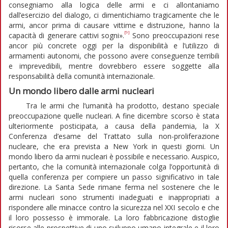
consegniamo alla logica delle armi e ci allontaniamo
dall’esercizio del dialogo, ci dimentichiamo tragicamente che le
armi, ancor prima di causare vittime e distruzione, hanno la
[9]
capacità di generare cattivi sogni».
Sono preoccupazioni rese
ancor più concrete oggi per la disponibilità e l’utilizzo di
armamenti autonomi, che possono avere conseguenze terribili
e imprevedibili, mentre dovrebbero essere soggette alla
responsabilità della comunità internazionale.
Un mondo libero dalle armi nucleari
Tra le armi che l’umanità ha prodotto, destano speciale
preoccupazione quelle nucleari. A fine dicembre scorso è stata
ulteriormente posticipata, a causa della pandemia, la X
Conferenza d’esame del Trattato sulla non-proliferazione
nucleare, che era prevista a New York in questi giorni. Un
mondo libero da armi nucleari è possibile e necessario. Auspico,
pertanto, che la comunità internazionale colga l’opportunità di
quella conferenza per compiere un passo significativo in tale
direzione. La Santa Sede rimane ferma nel sostenere che le
armi nucleari sono strumenti inadeguati e inappropriati a
rispondere alle minacce contro la sicurezza nel XXI secolo e che
il loro possesso è immorale. La loro fabbricazione distoglie
risorse alle prospettive di uno sviluppo umano integrale e il loro