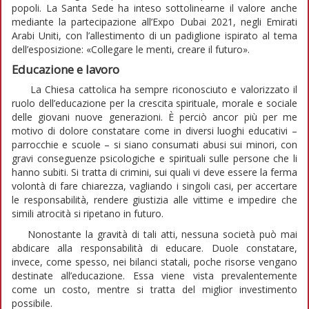
popoli. La Santa Sede ha inteso sottolinearne il valore anche
mediante la partecipazione all’Expo Dubai 2021, negli Emirati
Arabi Uniti, con l’allestimento di un padiglione ispirato al tema
dell’esposizione: «Collegare le menti, creare il futuro».
Educazione e lavoro
La Chiesa cattolica ha sempre riconosciuto e valorizzato il
ruolo dell’educazione per la crescita spirituale, morale e sociale
delle giovani nuove generazioni. È perciò ancor più per me
motivo di dolore constatare come in diversi luoghi educativi –
parrocchie e scuole – si siano consumati abusi sui minori, con
gravi conseguenze psicologiche e spirituali sulle persone che li
hanno subiti. Si tratta di crimini, sui quali vi deve essere la ferma
volontà di fare chiarezza, vagliando i singoli casi, per accertare
le responsabilità, rendere giustizia alle vittime e impedire che
simili atrocità si ripetano in futuro.
Nonostante la gravità di tali atti, nessuna società può mai
abdicare alla responsabilità di educare. Duole constatare,
invece, come spesso, nei bilanci statali, poche risorse vengano
destinate all’educazione. Essa viene vista prevalentemente
come un costo, mentre si tratta del miglior investimento
possibile.