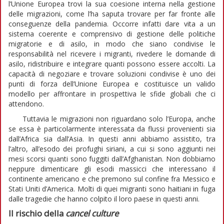
l’Unione Europea trovi la sua coesione interna nella gestione
delle migrazioni, come l’ha saputa trovare per far fronte alle
conseguenze della pandemia. Occorre infatti dare vita a un
sistema coerente e comprensivo di gestione delle politiche
migratorie e di asilo, in modo che siano condivise le
responsabilità nel ricevere i migranti, rivedere le domande di
asilo, ridistribuire e integrare quanti possono essere accolti. La
capacità di negoziare e trovare soluzioni condivise è uno dei
punti di forza dell’Unione Europea e costituisce un valido
modello per affrontare in prospettiva le sfide globali che ci
attendono.
Tuttavia le migrazioni non riguardano solo l’Europa, anche
se essa è particolarmente interessata da flussi provenienti sia
dall’Africa sia dall’Asia. In questi anni abbiamo assistito, tra
l’altro, all’esodo dei profughi siriani, a cui si sono aggiunti nei
mesi scorsi quanti sono fuggiti dall’Afghanistan. Non dobbiamo
neppure dimenticare gli esodi massicci che interessano il
continente americano e che premono sul confine fra Messico e
Stati Uniti d’America. Molti di quei migranti sono haitiani in fuga
dalle tragedie che hanno colpito il loro paese in questi anni.
Il rischio della
cancel culture