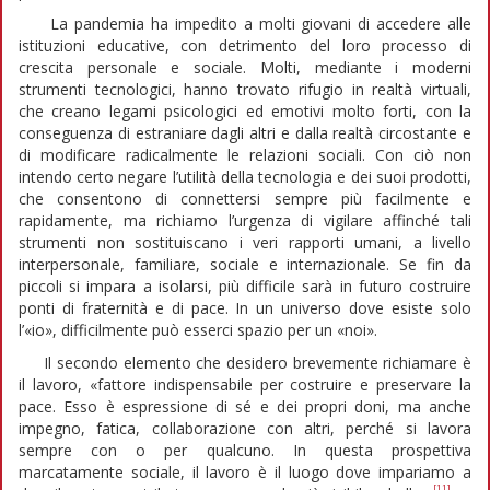
La pandemia ha impedito a molti giovani di accedere alle
istituzioni educative, con detrimento del loro processo di
crescita personale e sociale. Molti, mediante i moderni
strumenti tecnologici, hanno trovato rifugio in realtà virtuali,
che creano legami psicologici ed emotivi molto forti, con la
conseguenza di estraniare dagli altri e dalla realtà circostante e
di modificare radicalmente le relazioni sociali. Con ciò non
intendo certo negare l’utilità della tecnologia e dei suoi prodotti,
che consentono di connettersi sempre più facilmente e
rapidamente, ma richiamo l’urgenza di vigilare affinché tali
strumenti non sostituiscano i veri rapporti umani, a livello
interpersonale, familiare, sociale e internazionale. Se fin da
piccoli si impara a isolarsi, più difficile sarà in futuro costruire
ponti di fraternità e di pace. In un universo dove esiste solo
l’«io», difficilmente può esserci spazio per un «noi».
Il secondo elemento che desidero brevemente richiamare è
il lavoro, «fattore indispensabile per costruire e preservare la
pace. Esso è espressione di sé e dei propri doni, ma anche
impegno, fatica, collaborazione con altri, perché si lavora
sempre con o per qualcuno. In questa prospettiva
marcatamente sociale, il lavoro è il luogo dove impariamo a
[11]