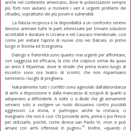
anche nel continente americano, dove le polarizzazioni sempre
più forti non aiutano a risolvere i veri e urgenti problemi dei
cittadini, soprattutto dei più poveri e vulnerabili.
La fiducia reciproca e la disponibilità a un confronto sereno
devono animare tutte le parti interessate per trovare soluzioni
accettabili e durature in Ucraina e nel Caucaso meridionale, così
come per evitare l’aprirsi di nuove crisi nei Balcani, in primo
luogo in Bosnia ed Erzegovina.
Dialogo e fraternità sono quanto mai urgenti per affrontare,
con saggezza ed efficacia, la crisi che colpisce ormai da quasi
un anno il Myanmar, dove le strade che prima erano luogo di
incontro sono ora teatro di scontri, che non risparmiano
nemmeno i luoghi di preghiera.
Naturalmente tutti i conflitti sono agevolati dall’abbondanza
di armi a disposizione e dalla mancanza di scrupoli di quanti si
adoperano a diffonderle. A volte ci si illude che gli armamenti
servano solo a svolgere un ruolo dissuasivo contro possibili
aggressori. La storia, e purtroppo anche la cronaca, ci
insegnano che non è così. Chi possiede armi, prima o poi finisce
per utilizzarle, poiché, come diceva san Paolo VI, «non si può
[8]
amare con armi offensive in pugno».
Inoltre, «quando ci