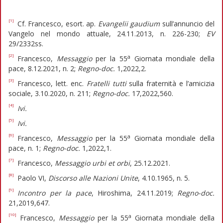
[1]
Cf. Francesco, esort. ap.
Evangelii gaudium
sull’annuncio del
Vangelo nel mondo attuale, 24.11.2013, n. 226-230;
EV
29/2332ss.
[2]
a
Francesco,
Messaggio
per la 55
Giornata mondiale della
pace, 8.12.2021, n. 2;
Regno-doc.
1,2022,2.
[3]
Francesco, lett. enc.
Fratelli tutti
sulla fraternità e l’amicizia
sociale, 3.10.2020, n. 211;
Regno-doc.
17,2022,560.
[4]
Ivi.
[5]
Ivi.
[6]
a
Francesco,
Messaggio
per la 55
Giornata mondiale della
pace, n. 1;
Regno-doc.
1,2022,1.
[7]
Francesco,
Messaggio urbi et orbi
, 25.12.2021.
[8]
Paolo VI,
Discorso alle Nazioni Unite
, 4.10.1965, n. 5.
[9]
Incontro per la pace
, Hiroshima, 24.11.2019;
Regno-doc.
21,2019,647.
[10]
a
Francesco,
Messaggio
per la 55
Giornata mondiale della