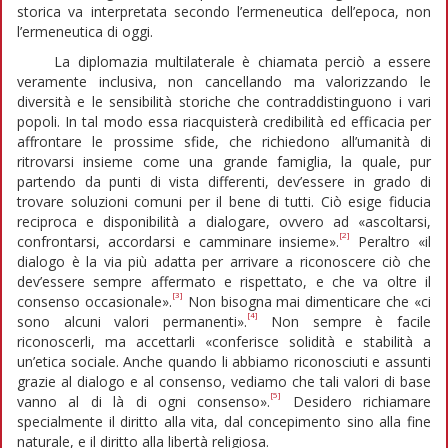
storica va interpretata secondo l’ermeneutica dell’epoca, non
l’ermeneutica di oggi.
La diplomazia multilaterale è chiamata perciò a essere
veramente inclusiva, non cancellando ma valorizzando le
diversità e le sensibilità storiche che contraddistinguono i vari
popoli. In tal modo essa riacquisterà credibilità ed efficacia per
affrontare le prossime sfide, che richiedono all’umanità di
ritrovarsi insieme come una grande famiglia, la quale, pur
partendo da punti di vista differenti, dev’essere in grado di
trovare soluzioni comuni per il bene di tutti. Ciò esige fiducia
reciproca e disponibilità a dialogare, ovvero ad «ascoltarsi,
[2]
confrontarsi, accordarsi e camminare insieme».
Peraltro «il
dialogo è la via più adatta per arrivare a riconoscere ciò che
dev’essere sempre affermato e rispettato, e che va oltre il
[3]
consenso occasionale».
Non bisogna mai dimenticare che «ci
[4]
sono alcuni valori permanenti».
Non sempre è facile
riconoscerli, ma accettarli «conferisce solidità e stabilità a
un’etica sociale. Anche quando li abbiamo riconosciuti e assunti
grazie al dialogo e al consenso, vediamo che tali valori di base
[5]
vanno al di là di ogni consenso».
Desidero richiamare
specialmente il diritto alla vita, dal concepimento sino alla fine
naturale, e il diritto alla libertà religiosa.