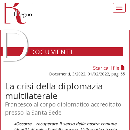
Toggl
navig
D
DOCUMENTI
Scarica il file
Documenti, 3/2022, 01/02/2022, pag. 65
La crisi della diplomazia
multilaterale
Francesco al corpo diplomatico accreditato
presso la Santa Sede
«Occorre… recuperare il senso della nostra comune
identità di unica famiglia umana. L’alternativa è solo