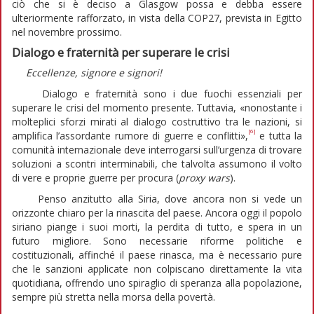
ciò che si è deciso a Glasgow possa e debba essere
ulteriormente rafforzato, in vista della COP27, prevista in Egitto
nel novembre prossimo.
Dialogo e fraternità per superare le crisi
Eccellenze, signore e signori!
Dialogo e fraternità sono i due fuochi essenziali per
superare le crisi del momento presente. Tuttavia, «nonostante i
molteplici sforzi mirati al dialogo costruttivo tra le nazioni, si
[6]
amplifica l’assordante rumore di guerre e conflitti»,
e tutta la
comunità internazionale deve interrogarsi sull’urgenza di trovare
soluzioni a scontri interminabili, che talvolta assumono il volto
di vere e proprie guerre per procura (
proxy wars
).
Penso anzitutto alla Siria, dove ancora non si vede un
orizzonte chiaro per la rinascita del paese. Ancora oggi il popolo
siriano piange i suoi morti, la perdita di tutto, e spera in un
futuro migliore. Sono necessarie riforme politiche e
costituzionali, affinché il paese rinasca, ma è necessario pure
che le sanzioni applicate non colpiscano direttamente la vita
quotidiana, offrendo uno spiraglio di speranza alla popolazione,
sempre più stretta nella morsa della povertà.