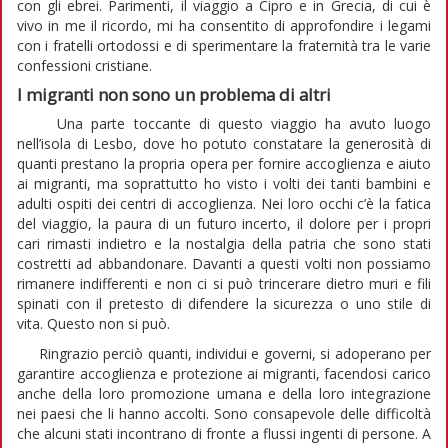
con gli ebrei. Parimenti, il viaggio a Cipro e in Grecia, di cui è
vivo in me il ricordo, mi ha consentito di approfondire i legami
con i fratelli ortodossi e di sperimentare la fraternità tra le varie
confessioni cristiane.
I migranti non sono un problema di altri
Una parte toccante di questo viaggio ha avuto luogo
nell’isola di Lesbo, dove ho potuto constatare la generosità di
quanti prestano la propria opera per fornire accoglienza e aiuto
ai migranti, ma soprattutto ho visto i volti dei tanti bambini e
adulti ospiti dei centri di accoglienza. Nei loro occhi c’è la fatica
del viaggio, la paura di un futuro incerto, il dolore per i propri
cari rimasti indietro e la nostalgia della patria che sono stati
costretti ad abbandonare. Davanti a questi volti non possiamo
rimanere indifferenti e non ci si può trincerare dietro muri e fili
spinati con il pretesto di difendere la sicurezza o uno stile di
vita. Questo non si può.
Ringrazio perciò quanti, individui e governi, si adoperano per
garantire accoglienza e protezione ai migranti, facendosi carico
anche della loro promozione umana e della loro integrazione
nei paesi che li hanno accolti. Sono consapevole delle difficoltà
che alcuni stati incontrano di fronte a flussi ingenti di persone. A