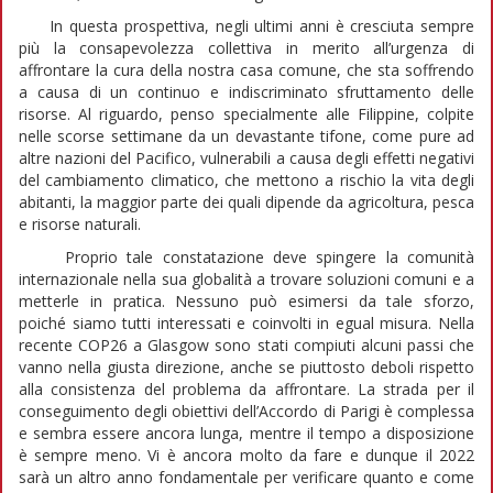
In questa prospettiva, negli ultimi anni è cresciuta sempre
più la consapevolezza collettiva in merito all’urgenza di
affrontare la cura della nostra casa comune, che sta soffrendo
a causa di un continuo e indiscriminato sfruttamento delle
risorse. Al riguardo, penso specialmente alle Filippine, colpite
nelle scorse settimane da un devastante tifone, come pure ad
altre nazioni del Pacifico, vulnerabili a causa degli effetti negativi
del cambiamento climatico, che mettono a rischio la vita degli
abitanti, la maggior parte dei quali dipende da agricoltura, pesca
e risorse naturali.
Proprio tale constatazione deve spingere la comunità
internazionale nella sua globalità a trovare soluzioni comuni e a
metterle in pratica. Nessuno può esimersi da tale sforzo,
poiché siamo tutti interessati e coinvolti in egual misura. Nella
recente COP26 a Glasgow sono stati compiuti alcuni passi che
vanno nella giusta direzione, anche se piuttosto deboli rispetto
alla consistenza del problema da affrontare. La strada per il
conseguimento degli obiettivi dell’Accordo di Parigi è complessa
e sembra essere ancora lunga, mentre il tempo a disposizione
è sempre meno. Vi è ancora molto da fare e dunque il 2022
sarà un altro anno fondamentale per verificare quanto e come