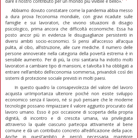
dare il nostro contributo per un mondo più vivibile e bello».
Abbiamo dovuto constatare come la pandemia abbia messo
a dura prova l’economia mondiale, con gravi ricadute sulle
famiglie e sui lavoratori, che vivono situazioni di disagio
psicologico, prima ancora che difficoltà economiche. Essa ha
posto ancor più in evidenza le disuguaglianze persistenti in
diversi ambiti socio-economici. Si pensi all’accesso all’acqua
pulita, al cibo, all’istruzione, alle cure mediche. Il numero delle
persone annoverate nella categoria della povertà estrema è in
sensibile aumento. Per di più, la crisi sanitaria ha indotto molti
lavoratori a cambiare tipo di mansioni, e talvolta li ha obbligati a
entrare nell’ambito dell’economia sommersa, privandoli così dei
sistemi di protezione sociale previsti in molti paesi.
In questo quadro la consapevolezza del valore del lavoro
acquista un’importanza ulteriore poiché non esiste sviluppo
economico senza il lavoro, né si può pensare che le moderne
tecnologie possano rimpiazzare il valore aggiunto procurato dal
lavoro umano. Esso è poi occasione di scoperta della propria
dignità, di incontro e di crescita umana, via privilegiata
attraverso la quale ciascuno partecipa attivamente al bene
comune e dà un contributo concreto all’edificazione della pace.
Anche in quest’ambito è perciò necessaria maggiore