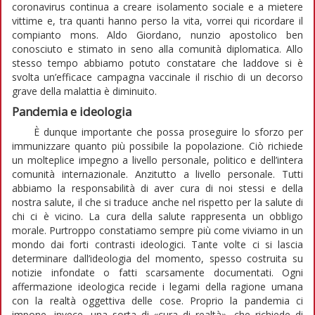
coronavirus continua a creare isolamento sociale e a mietere
vittime e, tra quanti hanno perso la vita, vorrei qui ricordare il
compianto mons. Aldo Giordano, nunzio apostolico ben
conosciuto e stimato in seno alla comunità diplomatica. Allo
stesso tempo abbiamo potuto constatare che laddove si è
svolta un’efficace campagna vaccinale il rischio di un decorso
grave della malattia è diminuito.
Pandemia e ideologia
È dunque importante che possa proseguire lo sforzo per
immunizzare quanto più possibile la popolazione. Ciò richiede
un molteplice impegno a livello personale, politico e dell’intera
comunità internazionale. Anzitutto a livello personale. Tutti
abbiamo la responsabilità di aver cura di noi stessi e della
nostra salute, il che si traduce anche nel rispetto per la salute di
chi ci è vicino. La cura della salute rappresenta un obbligo
morale. Purtroppo constatiamo sempre più come viviamo in un
mondo dai forti contrasti ideologici. Tante volte ci si lascia
determinare dall’ideologia del momento, spesso costruita su
notizie infondate o fatti scarsamente documentati. Ogni
affermazione ideologica recide i legami della ragione umana
con la realtà oggettiva delle cose. Proprio la pandemia ci
impone, invece, una sorta di «cura di realtà», che richiede di