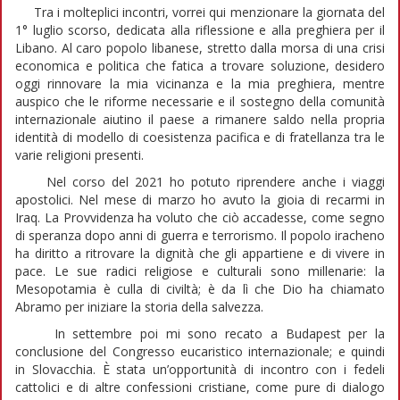
Tra i molteplici incontri, vorrei qui menzionare la giornata del
1° luglio scorso, dedicata alla riflessione e alla preghiera per il
Libano. Al caro popolo libanese, stretto dalla morsa di una crisi
economica e politica che fatica a trovare soluzione, desidero
oggi rinnovare la mia vicinanza e la mia preghiera, mentre
auspico che le riforme necessarie e il sostegno della comunità
internazionale aiutino il paese a rimanere saldo nella propria
identità di modello di coesistenza pacifica e di fratellanza tra le
varie religioni presenti.
Nel corso del 2021 ho potuto riprendere anche i viaggi
apostolici. Nel mese di marzo ho avuto la gioia di recarmi in
Iraq. La Provvidenza ha voluto che ciò accadesse, come segno
di speranza dopo anni di guerra e terrorismo. Il popolo iracheno
ha diritto a ritrovare la dignità che gli appartiene e di vivere in
pace. Le sue radici religiose e culturali sono millenarie: la
Mesopotamia è culla di civiltà; è da lì che Dio ha chiamato
Abramo per iniziare la storia della salvezza.
In settembre poi mi sono recato a Budapest per la
conclusione del Congresso eucaristico internazionale; e quindi
in Slovacchia. È stata un’opportunità di incontro con i fedeli
cattolici e di altre confessioni cristiane, come pure di dialogo