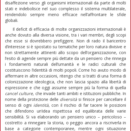
disaffezione verso gli organismi internazionali da parte di molti
stati e indebolisce nel suo complesso il sistema multilaterale,
rendendolo sempre meno efficace nell’affrontare le sfide
globali.
Il deficit di efficacia di molte organizzazioni internazionali è
anche dovuto alla diversa visione, tra i vari membri, degli scopi
che esse si dovrebbero prefiggere. Non di rado il baricentro
d’interesse si è spostato su tematiche per loro natura divisive e
non strettamente attinenti allo scopo dell’organizzazione, con
l’esito di agende sempre più dettate da un pensiero che rinnega
i fondamenti naturali dell’umanità e le radici culturali che
costituiscono l’identità di molti popoli. Come ho avuto modo di
affermare in altre occasioni, ritengo che si tratti di una forma di
colonizzazione ideologica, che non lascia spazio alla libertà di
espressione e che oggi assume sempre più la forma di quella
cancel culture
, che invade tanti ambiti e istituzioni pubbliche. In
nome della protezione delle
diversità
si finisce per cancellare il
senso di ogni
identità
, con il rischio di far tacere le posizioni
che difendono un’idea rispettosa ed equilibrata delle varie
sensibilità. Si va elaborando un pensiero unico – pericoloso –
costretto a rinnegare la storia, o peggio ancora a riscriverla in
base a categorie contemporanee, mentre ogni situazione