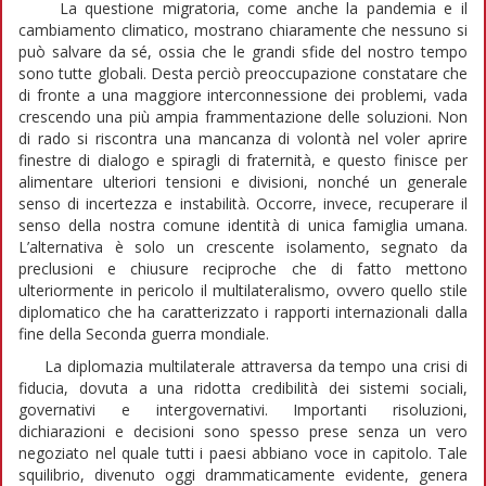
La questione migratoria, come anche la pandemia e il
cambiamento climatico, mostrano chiaramente che nessuno si
può salvare da sé, ossia che le grandi sfide del nostro tempo
sono tutte globali. Desta perciò preoccupazione constatare che
di fronte a una maggiore interconnessione dei problemi, vada
crescendo una più ampia frammentazione delle soluzioni. Non
di rado si riscontra una mancanza di volontà nel voler aprire
finestre di dialogo e spiragli di fraternità, e questo finisce per
alimentare ulteriori tensioni e divisioni, nonché un generale
senso di incertezza e instabilità. Occorre, invece, recuperare il
senso della nostra comune identità di unica famiglia umana.
L’alternativa è solo un crescente isolamento, segnato da
preclusioni e chiusure reciproche che di fatto mettono
ulteriormente in pericolo il multilateralismo, ovvero quello stile
diplomatico che ha caratterizzato i rapporti internazionali dalla
fine della Seconda guerra mondiale.
La diplomazia multilaterale attraversa da tempo una crisi di
fiducia, dovuta a una ridotta credibilità dei sistemi sociali,
governativi e intergovernativi. Importanti risoluzioni,
dichiarazioni e decisioni sono spesso prese senza un vero
negoziato nel quale tutti i paesi abbiano voce in capitolo. Tale
squilibrio, divenuto oggi drammaticamente evidente, genera