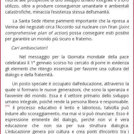
utilizzo, oltre a produrre conseguenze umanitarie e ambientali
catastrofiche, minaccia l’esistenza stessa dell’umanità.
La Santa Sede ritiene parimenti importante che la ripresa a
Vienna dei negoziati circa l’Accordo sul nucleare con l’Iran (
Joint
comprehensive plan of action
) possa conseguire esiti positivi
per garantire un mondo più sicuro e fraterno.
Cari ambasciatori!
Nel messaggio per la Giornata mondiale della pace
celebratasi il 1° gennaio scorso ho cercato di porre in evidenza
gli elementi che ritengo essenziali per favorire una cultura del
dialogo e della fraternità.
Un posto speciale è occupato dall’educazione, attraverso la
quale si formano le nuove generazioni, che sono la speranza e
l’avvenire del mondo. Essa è il vettore primario dello sviluppo
umano integrale, poiché rende la persona libera e responsabile.
[10]
Il processo educativo è lento e laborioso, talvolta può
indurre allo scoraggiamento, ma mai vi si può rinunciare. Esso è
espressione eminente del dialogo, perché non vi è vera
educazione che non sia per sua struttura dialogica.
L’educazione genera poi cultura e crea ponti d’incontro tra i