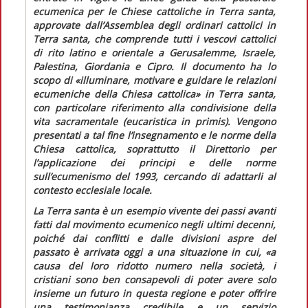
ecumenica per le Chiese cattoliche in Terra santa,
approvate dall’Assemblea degli ordinari cattolici in
Terra santa, che comprende tutti i vescovi cattolici
di rito latino e orientale a Gerusalemme, Israele,
Palestina, Giordania e Cipro. Il documento ha lo
scopo di
«illuminare, motivare e guidare le relazioni
ecumeniche della Chiesa cattolica»
in Terra santa,
con particolare riferimento alla condivisione della
vita sacramentale (eucaristica
in primis
). Vengono
presentati a tal fine l’insegnamento e le norme della
Chiesa cattolica, soprattutto il
Direttorio per
l’applicazione dei principi e delle norme
sull’ecumenismo
del 1993
,
cercando di adattarli al
contesto ecclesiale locale.
La Terra santa è un esempio vivente dei passi avanti
fatti dal movimento ecumenico negli ultimi decenni,
poiché dai conflitti e dalle divisioni aspre del
passato è arrivata oggi a una situazione in cui,
«a
causa del loro ridotto numero nella società, i
cristiani sono ben consapevoli di poter avere solo
insieme un futuro in questa regione e poter offrire
una testimonianza credibile e un servizio