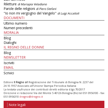
Riletture
di Mariapia Veladiano
Parole delle religioni
di Piero Stefani
"Io non mi vergogno del Vangelo"
di Luigi Accattoli
DOCUMENTI
Ultimo numero
Numeri precedenti
MORALIA
Blog
Dialoghi
IL REGNO DELLE DONNE
Blog
NEWSLETTER
Iscriviti
EMAIL
Scrivici
Editore
Il Regno srl
Registrazione del Tribunale di Bologna N. 2237 del
24.10.1957 Associato all’Unione Stampa Periodica Italiana
La testata usufruisce dei contributi diretti editoria d.lgs 70/2017
Direzione e redazione Via del Monte 5 40126 Bologna (Bo) tel 051 0956100 - fax
051 0956310
ilregno@ilregno.it
Note legali