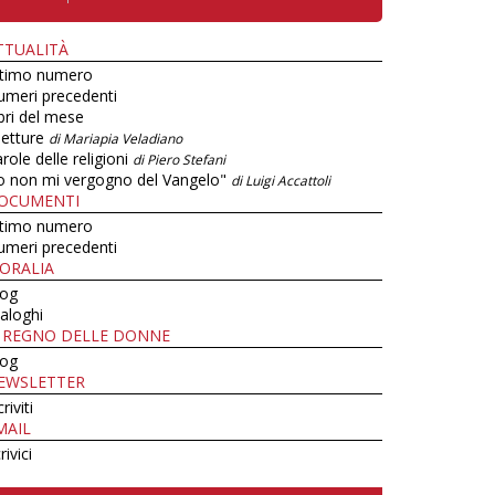
TTUALITÀ
ltimo numero
umeri precedenti
bri del mese
letture
di Mariapia Veladiano
role delle religioni
di Piero Stefani
o non mi vergogno del Vangelo"
di Luigi Accattoli
OCUMENTI
ltimo numero
umeri precedenti
ORALIA
log
aloghi
L REGNO DELLE DONNE
log
EWSLETTER
criviti
MAIL
rivici