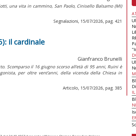
iotti, una vita in cammino,
San Paolo, Cinisello Balsamo (MI)
A
U
Segnalazioni, 15/07/2026, pag. 421
N
Li
Ri
): il cardinale
Pa
"I
D
Gianfranco Brunelli
U
to. Scomparso il 16 giugno scorso all’età di 95 anni, Ruini è
N
onista, per oltre vent’anni, della vicenda della Chiesa in
M
B
Di
Articolo, 15/07/2026, pag. 385
I
B
N
Is
E
Sc