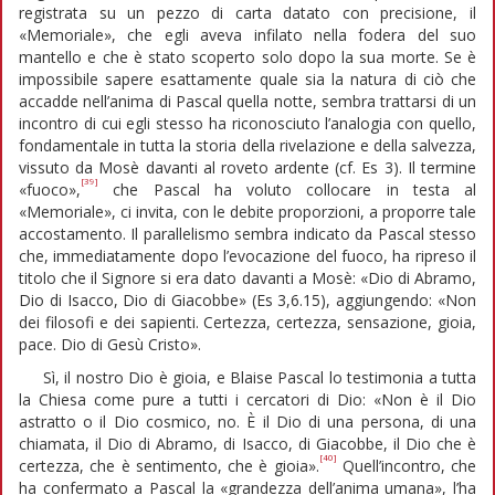
registrata su un pezzo di carta datato con precisione, il
«Memoriale», che egli aveva infilato nella fodera del suo
mantello e che è stato scoperto solo dopo la sua morte. Se è
impossibile sapere esattamente quale sia la natura di ciò che
accadde nell’anima di Pascal quella notte, sembra trattarsi di un
incontro di cui egli stesso ha riconosciuto l’analogia con quello,
fondamentale in tutta la storia della rivelazione e della salvezza,
vissuto da Mosè davanti al roveto ardente (cf. Es 3). Il termine
[39]
«fuoco»,
che Pascal ha voluto collocare in testa al
«Memoriale», ci invita, con le debite proporzioni, a proporre tale
accostamento. Il parallelismo sembra indicato da Pascal stesso
che, immediatamente dopo l’evocazione del fuoco, ha ripreso il
titolo che il Signore si era dato davanti a Mosè: «Dio di Abramo,
Dio di Isacco, Dio di Giacobbe» (Es 3,6.15), aggiungendo: «Non
dei filosofi e dei sapienti. Certezza, certezza, sensazione, gioia,
pace. Dio di Gesù Cristo».
Sì, il nostro Dio è gioia, e Blaise Pascal lo testimonia a tutta
la Chiesa come pure a tutti i cercatori di Dio: «Non è il Dio
astratto o il Dio cosmico, no. È il Dio di una persona, di una
chiamata, il Dio di Abramo, di Isacco, di Giacobbe, il Dio che è
[40]
certezza, che è sentimento, che è gioia».
Quell’incontro, che
ha confermato a Pascal la «grandezza dell’anima umana», l’ha