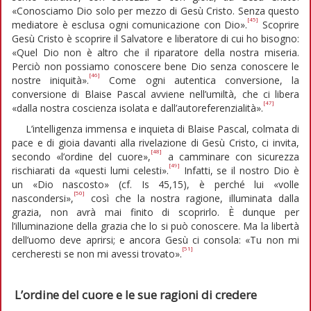
«Conosciamo Dio solo per mezzo di Gesù Cristo. Senza questo
[45]
mediatore è esclusa ogni comunicazione con Dio».
Scoprire
Gesù Cristo è scoprire il Salvatore e liberatore di cui ho bisogno:
«Quel Dio non è altro che il riparatore della nostra miseria.
Perciò non possiamo conoscere bene Dio senza conoscere le
[46]
nostre iniquità».
Come ogni autentica conversione, la
conversione di Blaise Pascal avviene nell’umiltà, che ci libera
[47]
«dalla nostra coscienza isolata e dall’autoreferenzialità».
L’intelligenza immensa e inquieta di Blaise Pascal, colmata di
pace e di gioia davanti alla rivelazione di Gesù Cristo, ci invita,
[48]
secondo «l’ordine del cuore»,
a camminare con sicurezza
[49]
rischiarati da «questi lumi celesti».
Infatti, se il nostro Dio è
un «Dio nascosto» (cf. Is 45,15), è perché lui «volle
[50]
nascondersi»,
così che la nostra ragione, illuminata dalla
grazia, non avrà mai finito di scoprirlo. È dunque per
l’illuminazione della grazia che lo si può conoscere. Ma la libertà
dell’uomo deve aprirsi; e ancora Gesù ci consola: «Tu non mi
[51]
cercheresti se non mi avessi trovato».
L’ordine del cuore e le sue ragioni di credere