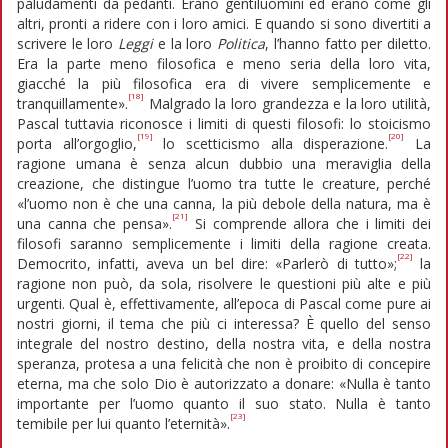
paludamenti da pedanti. Erano gentiluomini ed erano come gli
altri, pronti a ridere con i loro amici. E quando si sono divertiti a
scrivere le loro
Leggi
e la loro
Politica
, l’hanno fatto per diletto.
Era la parte meno filosofica e meno seria della loro vita,
giacché la più filosofica era di vivere semplicemente e
[18]
tranquillamente».
Malgrado la loro grandezza e la loro utilità,
Pascal tuttavia riconosce i limiti di questi filosofi: lo stoicismo
[19]
[20]
porta all’orgoglio,
lo scetticismo alla disperazione.
La
ragione umana è senza alcun dubbio una meraviglia della
creazione, che distingue l’uomo tra tutte le creature, perché
«l’uomo non è che una canna, la più debole della natura, ma è
[21]
una canna che pensa».
Si comprende allora che i limiti dei
filosofi saranno semplicemente i limiti della ragione creata.
[22]
Democrito, infatti, aveva un bel dire: «Parlerò di tutto»;
la
ragione non può, da sola, risolvere le questioni più alte e più
urgenti. Qual è, effettivamente, all’epoca di Pascal come pure ai
nostri giorni, il tema che più ci interessa? È quello del senso
integrale del nostro destino, della nostra vita, e della nostra
speranza, protesa a una felicità che non è proibito di concepire
eterna, ma che solo Dio è autorizzato a donare: «Nulla è tanto
importante per l’uomo quanto il suo stato. Nulla è tanto
[23]
temibile per lui quanto l’eternità».