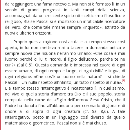
da raggiungere una fama notevole. Ma non si è fermato lì. In un
secolo di grandi progressi in tanti campi della scienza,
accompagnati da un crescente spirito di scetticismo filosofico e
religioso, Blaise Pascal si è mostrato un infaticabile ricercatore
del vero, che come tale rimane sempre «inquieto», attratto da
nuovi e ulteriori orizzonti.
Proprio questa ragione così acuta e al tempo stesso così
aperta, in lui non metteva mai a tacere la domanda antica e
sempre nuova che risuona nell’animo umano: «Che cosa è mai
l’uomo perché di lui ti ricordi, il figlio dell’uomo, perché te ne
curi?» (Sal 8,5). Questa domanda è impressa nel cuore di ogni
essere umano, di ogni tempo e luogo, di ogni civiltà e lingua, di
ogni religione. «Che cos’è un uomo nella natura? – si chiede
[1]
Pascal – Un nulla rispetto all’infinito, un tutto rispetto al nulla».
E al tempo stesso l’interrogativo è incastonato lì, in quel salmo,
nel vivo di quella storia d’amore tra Dio e il suo popolo, storia
compiuta nella carne del «Figlio dell’uomo» Gesù Cristo, che il
Padre ha donato fino all’abbandono per coronarlo di gloria e di
onore al di sopra di ogni creatura (cf. Sal 8,6). A tale
interrogativo, posto in un linguaggio così diverso da quello
matematico e geometrico, Pascal non si è mai chiuso.