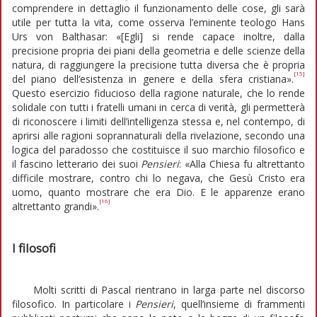
comprendere in dettaglio il funzionamento delle cose, gli sarà
utile per tutta la vita, come osserva l’eminente teologo Hans
Urs von Balthasar: «[Egli] si rende capace inoltre, dalla
precisione propria dei piani della geometria e delle scienze della
natura, di raggiungere la precisione tutta diversa che è propria
[15]
del piano dell’esistenza in genere e della sfera cristiana».
Questo esercizio fiducioso della ragione naturale, che lo rende
solidale con tutti i fratelli umani in cerca di verità, gli permetterà
di riconoscere i limiti dell’intelligenza stessa e, nel contempo, di
aprirsi alle ragioni soprannaturali della rivelazione, secondo una
logica del paradosso che costituisce il suo marchio filosofico e
il fascino letterario dei suoi
Pensieri
: «Alla Chiesa fu altrettanto
difficile mostrare, contro chi lo negava, che Gesù Cristo era
uomo, quanto mostrare che era Dio. E le apparenze erano
[16]
altrettanto grandi».
I filosofi
Molti scritti di Pascal rientrano in larga parte nel discorso
filosofico. In particolare i
Pensieri
, quell’insieme di frammenti