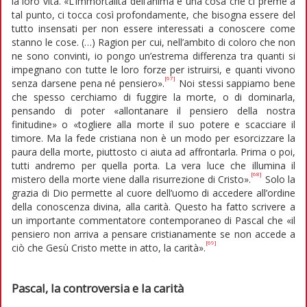
la loro vita. «L’immortalità dell’anima è una cosa che ci preme a
tal punto, ci tocca così profondamente, che bisogna essere del
tutto insensati per non essere interessati a conoscere come
stanno le cose. (…) Ragion per cui, nell’ambito di coloro che non
ne sono convinti, io pongo un’estrema differenza tra quanti si
impegnano con tutte le loro forze per istruirsi, e quanti vivono
[67]
senza darsene pena né pensiero».
Noi stessi sappiamo bene
che spesso cerchiamo di fuggire la morte, o di dominarla,
pensando di poter «allontanare il pensiero della nostra
finitudine» o «togliere alla morte il suo potere e scacciare il
timore. Ma la fede cristiana non è un modo per esorcizzare la
paura della morte, piuttosto ci aiuta ad affrontarla. Prima o poi,
tutti andremo per quella porta. La vera luce che illumina il
[68]
mistero della morte viene dalla risurrezione di Cristo».
Solo la
grazia di Dio permette al cuore dell’uomo di accedere all’ordine
della conoscenza divina, alla carità. Questo ha fatto scrivere a
un importante commentatore contemporaneo di Pascal che «il
pensiero non arriva a pensare cristianamente se non accede a
[69]
ciò che Gesù Cristo mette in atto, la carità».
Pascal, la controversia e la carità