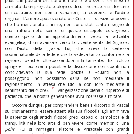
pubblicati postumi che sono le note o le bozze di un filosofo
animato da un progetto teologico, di cui i ricercatori si sforzano
di ricostruire, non senza variazioni, la coerenza e l’ordine
originari. L’amore appassionato per Cristo e il servizio ai poveri,
che ho menzionato all’inizio, non sono stati tanto il segno di
una frattura nello spirito di questo discepolo coraggioso,
quanto quello di un approfondimento verso la radicalità
evangelica, di un avanzare verso la vivente verità del Signore,
con l’aiuto della grazia. Lui, che aveva la certezza
soprannaturale della fede e che la vedeva tanto conforme alla
ragione, benché oltrepassandola infinitamente, ha voluto
spingere il più avanti possibile la discussione con quanti non
condividevano la sua fede, poiché a «quanti non la
posseggono, non possiamo darla se non mediante il
ragionamento, in attesa che Dio la doni loro mediante il
[17]
sentimento del cuore».
Evangelizzazione piena di rispetto e di
pazienza, che la nostra generazione avrà interesse a imitare.
Occorre dunque, per comprendere bene il discorso di Pascal
sul cristianesimo, essere attenti alla sua filosofia. Egli ammirava
la sapienza degli antichi filosofi greci, capaci di semplicità e di
tranquillità nella loro arte di ben vivere, come membri di una
polis
: «Ci si immagina Platone e Aristotele con grandi