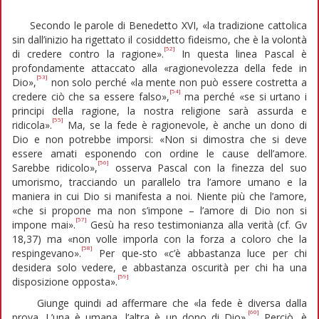
Secondo le parole di Benedetto XVI, «la tradizione cattolica
sin dall’inizio ha rigettato il cosiddetto fideismo, che è la volontà
[52]
di credere contro la ragione».
In questa linea Pascal è
profondamente attaccato alla «ragionevolezza della fede in
[53]
Dio»,
non solo perché «la mente non può essere costretta a
[54]
credere ciò che sa essere falso»,
ma perché «se si urtano i
principi della ragione, la nostra religione sarà assurda e
[55]
ridicola».
Ma, se la fede è ragionevole, è anche un dono di
Dio e non potrebbe imporsi: «Non si dimostra che si deve
essere amati esponendo con ordine le cause dell’amore.
[56]
Sarebbe ridicolo»,
osserva Pascal con la finezza del suo
umorismo, tracciando un parallelo tra l’amore umano e la
maniera in cui Dio si manifesta a noi. Niente più che l’amore,
«che si propone ma non s’impone – l’amore di Dio non si
[57]
impone mai».
Gesù ha reso testimonianza alla verità (cf. Gv
18,37) ma «non volle imporla con la forza a coloro che la
[58]
respingevano».
Per que-sto «c’è abbastanza luce per chi
desidera solo vedere, e abbastanza oscurità per chi ha una
[59]
disposizione opposta».
Giunge quindi ad affermare che «la fede è diversa dalla
[60]
prova. L’una è umana, l’altra è un dono di Dio».
Perciò, è