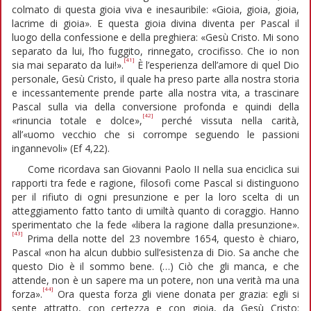
colmato di questa gioia viva e inesauribile: «Gioia, gioia, gioia,
lacrime di gioia». E questa gioia divina diventa per Pascal il
luogo della confessione e della preghiera: «Gesù Cristo. Mi sono
separato da lui, l’ho fuggito, rinnegato, crocifisso. Che io non
[41]
sia mai separato da lui!».
È l’esperienza dell’amore di quel Dio
personale, Gesù Cristo, il quale ha preso parte alla nostra storia
e incessantemente prende parte alla nostra vita, a trascinare
Pascal sulla via della conversione profonda e quindi della
[42]
«rinuncia totale e dolce»,
perché vissuta nella carità,
all’«uomo vecchio che si corrompe seguendo le passioni
ingannevoli» (Ef 4,22).
Come ricordava san Giovanni Paolo II nella sua enciclica sui
rapporti tra fede e ragione, filosofi come Pascal si distinguono
per il rifiuto di ogni presunzione e per la loro scelta di un
atteggiamento fatto tanto di umiltà quanto di coraggio. Hanno
sperimentato che la fede «libera la ragione dalla presunzione».
[43]
Prima della notte del 23 novembre 1654, questo è chiaro,
Pascal «non ha alcun dubbio sull’esistenza di Dio. Sa anche che
questo Dio è il sommo bene. (…) Ciò che gli manca, e che
attende, non è un sapere ma un potere, non una verità ma una
[44]
forza».
Ora questa forza gli viene donata per grazia: egli si
sente attratto, con certezza e con gioia, da Gesù Cristo: