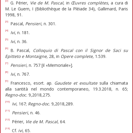
[2]
G. Périer,
Vie de M. Pascal
, in
Œuvres complètes
, a cura di
M. Le Guern, I (Bibliothèque de la Pléiade 34), Gallimard, Paris
1998, 91.
[3]
Pascal,
Pensieri
, n. 301.
[4]
Ivi
, n. 181.
[5]
Ivi
, n. 36.
[6]
B. Pascal,
Colloquio di Pascal con il Signor de Saci su
Epitteto e Montaigne
, 28, in
Opere complete
, 1.539.
[7]
Pensieri
, n. 757 [il «Memoriale»].
[8]
Ivi
, n. 767.
[9]
Francesco, esort. ap.
Gaudete et exsultate
sulla chiamata
alla santità nel mondo contemporaneo, 19.3.2018, n. 65;
Regno-doc.
9,2018,275.
[10]
Ivi
, 167;
Regno-doc.
9,2018,289.
[11]
Pensieri
, n. 46.
[12]
Périer,
Vie de M. Pascal
, 64.
[13]
Cf.
ivi
, 65.