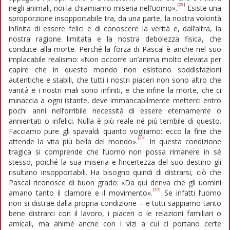
[28]
negli animali, noi la chiamiamo miseria nell’uomo».
Esiste una
sproporzione insopportabile tra, da una parte, la nostra volontà
infinita di essere felici e di conoscere la verità e, dall’altra, la
nostra ragione limitata e la nostra debolezza fisica, che
conduce alla morte. Perché la forza di Pascal è anche nel suo
implacabile realismo: «Non occorre un’anima molto elevata per
capire che in questo mondo non esistono soddisfazioni
autentiche e stabili, che tutti i nostri piaceri non sono altro che
vanità e i nostri mali sono infiniti, e che infine la morte, che ci
minaccia a ogni istante, deve immancabilmente metterci entro
pochi anni nell’orribile necessità di essere eternamente o
annientati o infelici. Nulla è più reale né più terribile di questo.
Facciamo pure gli spavaldi quanto vogliamo: ecco la fine che
[29]
attende la vita più bella del mondo».
In questa condizione
tragica si comprende che l’uomo non possa rimanere in sé
stesso, poiché la sua miseria e l’incertezza del suo destino gli
risultano insopportabili. Ha bisogno quindi di distrarsi, ciò che
Pascal riconosce di buon grado: «Da qui deriva che gli uomini
[30]
amano tanto il clamore e il movimento».
Se infatti l’uomo
non si distrae dalla propria condizione – e tutti sappiamo tanto
bene distrarci con il lavoro, i piaceri o le relazioni familiari o
amicali, ma ahimè anche con i vizi a cui ci portano certe