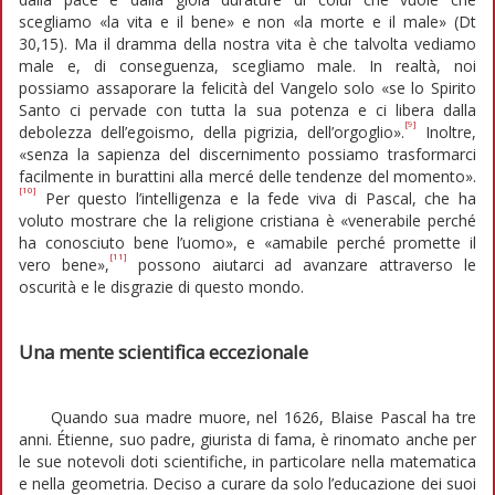
scegliamo «la vita e il bene» e non «la morte e il male» (Dt
30,15). Ma il dramma della nostra vita è che talvolta vediamo
male e, di conseguenza, scegliamo male. In realtà, noi
possiamo assaporare la felicità del Vangelo solo «se lo Spirito
Santo ci pervade con tutta la sua potenza e ci libera dalla
[9]
debolezza dell’egoismo, della pigrizia, dell’orgoglio».
Inoltre,
«senza la sapienza del discernimento possiamo trasformarci
facilmente in burattini alla mercé delle tendenze del momento».
[10]
Per questo l’intelligenza e la fede viva di Pascal, che ha
voluto mostrare che la religione cristiana è «venerabile perché
ha conosciuto bene l’uomo», e «amabile perché promette il
[11]
vero bene»,
possono aiutarci ad avanzare attraverso le
oscurità e le disgrazie di questo mondo.
Una mente scientifica eccezionale
Quando sua madre muore, nel 1626, Blaise Pascal ha tre
anni. Étienne, suo padre, giurista di fama, è rinomato anche per
le sue notevoli doti scientifiche, in particolare nella matematica
e nella geometria. Deciso a curare da solo l’educazione dei suoi