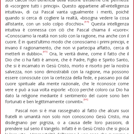
di «scorgere tutti i principi». Questo appartiene all’«intelligenza
intuitiva», di cui Pascal vanta ugualmente i meriti, poiché
quando si cerca di cogliere la realtà, «bisogna vedere la cosa
[64]
all’istante, con un solo colpo d’occhio».
Questa intelligenza
intuitiva è connessa con ciò che Pascal chiama il «cuore»:
«Conosciamo la realtà non solo con la ragione, ma anche con il
cuore. È in quest’ultimo modo che conosciamo i primi principi, e
invano il ragionamento, che non vi partecipa affatto, cerca di
[65]
metterli in dubbio».
Ora, le verità divine, come il fatto che il
Dio che ci ha fatti è amore, che è Padre, Figlio e Spirito Santo,
che si è incarnato in Gesù Cristo, morto e risorto per la nostra
salvezza, non sono dimostrabili con la ragione, ma possono
essere conosciute con la certezza della fede, e passano poi dal
cuore spirituale alla mente razionale, che le riconosce come
vere e può a sua volta esporle: «Ecco perché coloro cui Dio ha
dato la religione mediante il sentimento del cuore sono ben
[66]
fortunati e ben legittimamente convinti».
Pascal non si è mai rassegnato al fatto che alcuni suoi
fratelli in umanità non solo non conoscono Gesù Cristo, ma
disdegnano per pigrizia, o a causa delle loro passioni, di
prendere sul serio il Vangelo. Infatti è in Gesù Cristo che si gioca