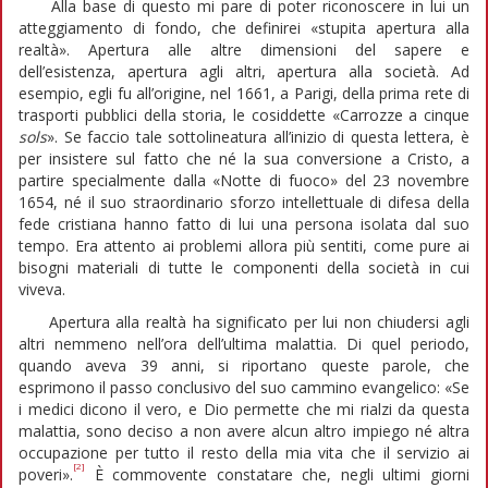
Alla base di questo mi pare di poter riconoscere in lui un
atteggiamento di fondo, che definirei «stupita apertura alla
realtà». Apertura alle altre dimensioni del sapere e
dell’esistenza, apertura agli altri, apertura alla società. Ad
esempio, egli fu all’origine, nel 1661, a Parigi, della prima rete di
trasporti pubblici della storia, le cosiddette «Carrozze a cinque
sols
». Se faccio tale sottolineatura all’inizio di questa lettera, è
per insistere sul fatto che né la sua conversione a Cristo, a
partire specialmente dalla «Notte di fuoco» del 23 novembre
1654, né il suo straordinario sforzo intellettuale di difesa della
fede cristiana hanno fatto di lui una persona isolata dal suo
tempo. Era attento ai problemi allora più sentiti, come pure ai
bisogni materiali di tutte le componenti della società in cui
viveva.
Apertura alla realtà ha significato per lui non chiudersi agli
altri nemmeno nell’ora dell’ultima malattia. Di quel periodo,
quando aveva 39 anni, si riportano queste parole, che
esprimono il passo conclusivo del suo cammino evangelico: «Se
i medici dicono il vero, e Dio permette che mi rialzi da questa
malattia, sono deciso a non avere alcun altro impiego né altra
occupazione per tutto il resto della mia vita che il servizio ai
[2]
poveri».
È commovente constatare che, negli ultimi giorni