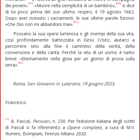
[79]
[80]
dei poveri».
«Muore nella semplicità di un bambino»,
si dice
di lui poco prima del suo ultimo respiro, il 19 agosto 1662.
Dopo aver ricevuto i sacramenti, le sue ultime parole furono:
[81]
«Che Dio non mi abbandoni mai».
Possano la sua opera luminosa e gli esempi della sua vita,
così profondamente battezzata in Gesù Cristo, aiutarci a
percorrere sino alla fine il cammino della verità, della
conversione e della carità. Perché la vita di un uomo è tanto
breve: «Eternamente nella gioia per un giorno di prova sulla
[82]
terra».
Roma, San Giovanni in Laterano, 19 giugno 2023.
Francesco
[1]
B. Pascal,
Pensieri
, n. 230. Per l’edizione italiana degli scritti
di Pascal si fa riferimento a
Opere complete
, a cura di M.V.
Romeo, Bompiani, Firenze-Milano 2020.