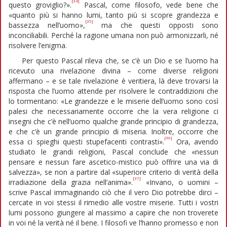
[34]
questo groviglio?».
Pascal, come filosofo, vede bene che
«quanto più si hanno lumi, tanto più si scopre grandezza e
[35]
bassezza nell’uomo»,
ma che questi opposti sono
inconciliabili. Perché la ragione umana non può armonizzarli, né
risolvere l’enigma.
Per questo Pascal rileva che, se c’è un Dio e se l’uomo ha
ricevuto una rivelazione divina – come diverse religioni
affermano – e se tale rivelazione è veritiera, là deve trovarsi la
risposta che l’uomo attende per risolvere le contraddizioni che
lo tormentano: «Le grandezze e le miserie dell’uomo sono così
palesi che necessariamente occorre che la vera religione ci
insegni che c’è nell’uomo qualche grande principio di grandezza,
e che c’è un grande principio di miseria. Inoltre, occorre che
[36]
essa ci spieghi questi stupefacenti contrasti».
Ora, avendo
studiato le grandi religioni, Pascal conclude che «nessun
pensare e nessun fare ascetico-mistico può offrire una via di
salvezza», se non a partire dal «superiore criterio di verità della
[37]
irradiazione della grazia nell’anima».
«Invano, o uomini –
scrive Pascal immaginando ciò che il vero Dio potrebbe dirci –
cercate in voi stessi il rimedio alle vostre miserie. Tutti i vostri
lumi possono giungere al massimo a capire che non troverete
in voi né la verità né il bene. I filosofi ve l’hanno promesso e non