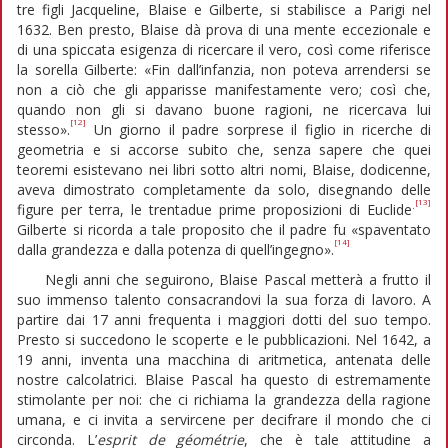
tre figli Jacqueline, Blaise e Gilberte, si stabilisce a Parigi nel
1632. Ben presto, Blaise dà prova di una mente eccezionale e
di una spiccata esigenza di ricercare il vero, così come riferisce
la sorella Gilberte: «Fin dall’infanzia, non poteva arrendersi se
non a ciò che gli apparisse manifestamente vero; così che,
quando non gli si davano buone ragioni, ne ricercava lui
[12]
stesso».
Un giorno il padre sorprese il figlio in ricerche di
geometria e si accorse subito che, senza sapere che quei
teoremi esistevano nei libri sotto altri nomi, Blaise, dodicenne,
aveva dimostrato completamente da solo, disegnando delle
[13]
.
figure per terra, le trentadue prime proposizioni di Euclide
Gilberte si ricorda a tale proposito che il padre fu «spaventato
[14]
dalla grandezza e dalla potenza di quell’ingegno».
Negli anni che seguirono, Blaise Pascal metterà a frutto il
suo immenso talento consacrandovi la sua forza di lavoro. A
partire dai 17 anni frequenta i maggiori dotti del suo tempo.
Presto si succedono le scoperte e le pubblicazioni. Nel 1642, a
19 anni, inventa una macchina di aritmetica, antenata delle
nostre calcolatrici. Blaise Pascal ha questo di estremamente
stimolante per noi: che ci richiama la grandezza della ragione
umana, e ci invita a servircene per decifrare il mondo che ci
circonda. L’
esprit de géométrie
, che è tale attitudine a