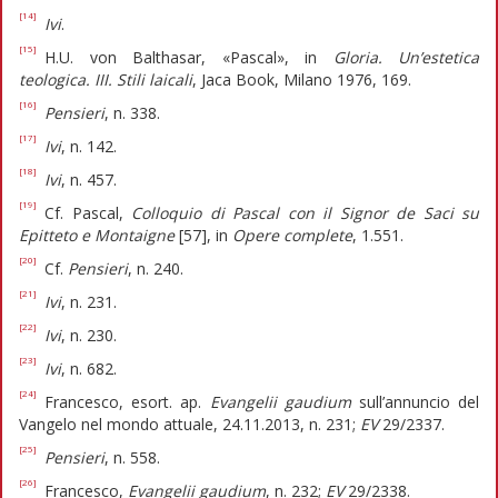
[14]
Ivi
.
[15]
H.U. von Balthasar, «Pascal», in
Gloria. Un’estetica
teologica. III. Stili laicali
, Jaca Book, Milano 1976, 169.
[16]
Pensieri
, n. 338.
[17]
Ivi
, n. 142.
[18]
Ivi
, n. 457.
[19]
Cf. Pascal,
Colloquio di Pascal con il Signor de Saci su
Epitteto e Montaigne
[57], in
Opere complete
, 1.551.
[20]
Cf.
Pensieri
, n. 240.
[21]
Ivi
, n. 231.
[22]
Ivi
, n. 230.
[23]
Ivi
, n. 682.
[24]
Francesco, esort. ap.
Evangelii gaudium
sull’annuncio del
Vangelo nel mondo attuale, 24.11.2013, n. 231;
EV
29/2337.
[25]
Pensieri
, n. 558.
[26]
Francesco,
Evangelii gaudium
, n. 232;
EV
29/2338.