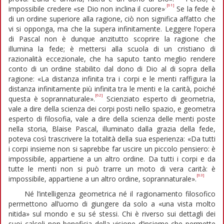
[61]
.
impossibile credere «se Dio non inclina il cuore»
Se la fede è
di un ordine superiore alla ragione, ciò non significa affatto che
vi si opponga, ma che la supera infinitamente. Leggere l’opera
di Pascal non è dunque anzitutto scoprire la ragione che
illumina la fede; è mettersi alla scuola di un cristiano di
razionalità eccezionale, che ha saputo tanto meglio rendere
conto di un ordine stabilito dal dono di Dio al di sopra della
ragione: «La distanza infinita tra i corpi e le menti raffigura la
distanza infinitamente più infinita tra le menti e la carità, poiché
[62]
questa è soprannaturale».
Scienziato esperto di geometria,
vale a dire della scienza dei corpi posti nello spazio, e geometra
esperto di filosofia, vale a dire della scienza delle menti poste
nella storia, Blaise Pascal, illuminato dalla grazia della fede,
poteva così trascrivere la totalità della sua esperienza: «Da tutti
i corpi insieme non si saprebbe far uscire un piccolo pensiero: è
impossibile, appartiene a un altro ordine. Da tutti i corpi e da
tutte le menti non si può trarre un moto di vera carità: è
[63]
impossibile, appartiene a un altro ordine, soprannaturale».
Né l’intelligenza geometrica né il ragionamento filosofico
permettono all’uomo di giungere da solo a «una vista molto
nitida» sul mondo e su sé stessi. Chi è riverso sui dettagli dei
suoi calcoli non beneficia della visione d’insieme che permette