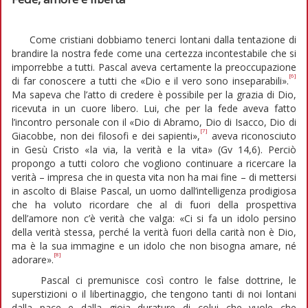
Come cristiani dobbiamo tenerci lontani dalla tentazione di
brandire la nostra fede come una certezza incontestabile che si
imporrebbe a tutti. Pascal aveva certamente la preoccupazione
[6]
di far conoscere a tutti che «Dio e il vero sono inseparabili».
Ma sapeva che l’atto di credere è possibile per la grazia di Dio,
ricevuta in un cuore libero. Lui, che per la fede aveva fatto
l’incontro personale con il «Dio di Abramo, Dio di Isacco, Dio di
[7]
Giacobbe, non dei filosofi e dei sapienti»,
aveva riconosciuto
in Gesù Cristo «la via, la verità e la vita» (Gv 14,6). Perciò
propongo a tutti coloro che vogliono continuare a ricercare la
verità – impresa che in questa vita non ha mai fine – di mettersi
in ascolto di Blaise Pascal, un uomo dall’intelligenza prodigiosa
che ha voluto ricordare che al di fuori della prospettiva
dell’amore non c’è verità che valga: «Ci si fa un idolo persino
della verità stessa, perché la verità fuori della carità non è Dio,
ma è la sua immagine e un idolo che non bisogna amare, né
[8]
adorare».
Pascal ci premunisce così contro le false dottrine, le
superstizioni o il libertinaggio, che tengono tanti di noi lontani
dalla pace e dalla gioia durature di colui che vuole che