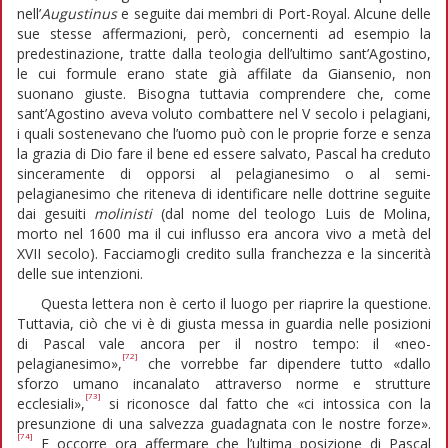
nell’
Augustinus
e seguite dai membri di Port-Royal. Alcune delle
sue stesse affermazioni, però, concernenti ad esempio la
predestinazione, tratte dalla teologia dell’ultimo sant’Agostino,
le cui formule erano state già affilate da Giansenio, non
suonano giuste. Bisogna tuttavia comprendere che, come
sant’Agostino aveva voluto combattere nel V secolo i pelagiani,
i quali sostenevano che l’uomo può con le proprie forze e senza
la grazia di Dio fare il bene ed essere salvato, Pascal ha creduto
sinceramente di opporsi al pelagianesimo o al semi-
pelagianesimo che riteneva di identificare nelle dottrine seguite
dai gesuiti
molinisti
(dal nome del teologo Luis de Molina,
morto nel 1600 ma il cui influsso era ancora vivo a metà del
XVII secolo). Facciamogli credito sulla franchezza e la sincerità
delle sue intenzioni.
Questa lettera non è certo il luogo per riaprire la questione.
Tuttavia, ciò che vi è di giusta messa in guardia nelle posizioni
di Pascal vale ancora per il nostro tempo: il «neo-
[72]
pelagianesimo»,
che vorrebbe far dipendere tutto «dallo
sforzo umano incanalato attraverso norme e strutture
[73]
ecclesiali»,
si riconosce dal fatto che «ci intossica con la
presunzione di una salvezza guadagnata con le nostre forze».
[74]
E occorre ora affermare che l’ultima posizione di Pascal