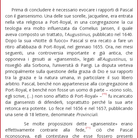
Prima di concludere è necessario evocare i rapporti di Pascal
con il giansenismo. Una delle sue sorelle, Jacqueline, era entrata
nella vita religiosa a Port-Royal, in una congregazione la cui
teologia era molto influenzata da Cornelius Jansen, il quale
aveva composto un trattato, l’
Augustinus
, pubblicato nel 1640.
Dopo la sua «Notte di fuoco» Pascal si era recato a fare un
ritiro all’abbazia di Port-Royal, nel gennaio 1655. Ora, nei mesi
seguenti, una controversia importante e già antica, che
opponeva i gesuiti ai «giansenisti», legati all’
Augustinus
, si
risvegliò alla Sorbona, l’università di Parigi. La disputa verteva
principalmente sulla questione della grazia di Dio e sui rapporti
tra la grazia e la natura umana, in particolare il suo libero
arbitrio. Pascal, benché non appartenesse alla congregazione di
Port-Royal, e benché non fosse un uomo di parte – «sono solo,
[70]
egli scrive, (…) non sono affatto di Port-Royal» –
fu incaricato
dai giansenisti di difenderli, soprattutto perché la sua arte
retorica era potente. Lo fece nel 1656 e nel 1657, pubblicando
una serie di 18 lettere, denominate
Provinciali
.
Se molte proposizioni dette «gianseniste» erano
[71]
effettivamente contrarie alla fede,
ciò che Pascal
riconosceva, egli contestava che esse fossero presenti