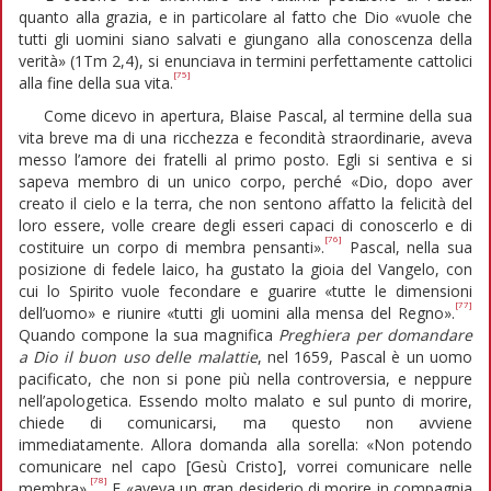
quanto alla grazia, e in particolare al fatto che Dio «vuole che
tutti gli uomini siano salvati e giungano alla conoscenza della
verità» (1Tm 2,4), si enunciava in termini perfettamente cattolici
[75]
alla fine della sua vita.
Come dicevo in apertura, Blaise Pascal, al termine della sua
vita breve ma di una ricchezza e fecondità straordinarie, aveva
messo l’amore dei fratelli al primo posto. Egli si sentiva e si
sapeva membro di un unico corpo, perché «Dio, dopo aver
creato il cielo e la terra, che non sentono affatto la felicità del
loro essere, volle creare degli esseri capaci di conoscerlo e di
[76]
costituire un corpo di membra pensanti».
Pascal, nella sua
posizione di fedele laico, ha gustato la gioia del Vangelo, con
cui lo Spirito vuole fecondare e guarire «tutte le dimensioni
[77]
dell’uomo» e riunire «tutti gli uomini alla mensa del Regno».
Quando compone la sua magnifica
Preghiera per domandare
a Dio il buon uso delle malattie
, nel 1659, Pascal è un uomo
pacificato, che non si pone più nella controversia, e neppure
nell’apologetica. Essendo molto malato e sul punto di morire,
chiede di comunicarsi, ma questo non avviene
immediatamente. Allora domanda alla sorella: «Non potendo
comunicare nel capo [Gesù Cristo], vorrei comunicare nelle
[78]
membra».
E «aveva un gran desiderio di morire in compagnia