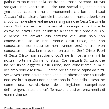
parlato mirabilmente della condizione umana. Sarebbe tuttavia
sbagliato non vedere in lui che uno specialista, per quanto
geniale, dei costumi umani. Il monumento che formano i suoi
Pensieri
, di cui alcune formule isolate sono rimaste celebri, non
si può comprendere realmente se si ignora che Gesù Cristo e la
sacra Scrittura ne costituiscono al contempo il centro e la
chiave. Se infatti Pascal ha iniziato a parlare dell’uomo e di Dio,
è perché era arrivato alla certezza che «non solo non
conosciamo Dio se non tramite Gesù Cristo, ma non
conosciamo noi stessi se non tramite Gesù Cristo. Non
conosciamo la vita, la morte, se non tramite Gesù Cristo. Fuori
di Gesù Cristo non sappiamo cos’è né la nostra vita, né la
nostra morte, né Dio né noi stessi. Così senza la Scrittura, che
ha per unico oggetto Gesù Cristo, non conosciamo nulla e
[5]
vediamo solo oscurità».
Perché possa essere capita da tutti,
senza venir considerata come una pura affermazione dottrinale
inaccessibile a quanti non condividono la fede della Chiesa, né
come una svalutazione delle legittime competenze
dell’intelligenza naturale, un’affermazione così estrema merita di
essere chiarita.
Fede, amore e libertà