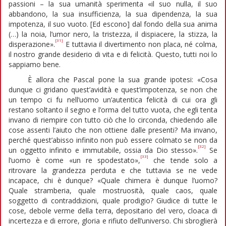
passioni – la sua umanità sperimenta «il suo nulla, il suo
abbandono, la sua insufficienza, la sua dipendenza, la sua
impotenza, il suo vuoto. [Ed escono] dal fondo della sua anima
(…) la noia, l’umor nero, la tristezza, il dispiacere, la stizza, la
[31]
disperazione».
E tuttavia il divertimento non placa, né colma,
il nostro grande desiderio di vita e di felicità. Questo, tutti noi lo
sappiamo bene.
È allora che Pascal pone la sua grande ipotesi: «Cosa
dunque ci gridano quest’avidità e quest’impotenza, se non che
un tempo ci fu nell’uomo un’autentica felicità di cui ora gli
restano soltanto il segno e l’orma del tutto vuota, che egli tenta
invano di riempire con tutto ciò che lo circonda, chiedendo alle
cose assenti l’aiuto che non ottiene dalle presenti? Ma invano,
perché quest’abisso infinito non può essere colmato se non da
[32]
un oggetto infinito e immutabile, ossia da Dio stesso».
Se
[33]
l’uomo è come «un re spodestato»,
che tende solo a
ritrovare la grandezza perduta e che tuttavia se ne vede
incapace, chi è dunque? «Quale chimera è dunque l’uomo?
Quale stramberia, quale mostruosità, quale caos, quale
soggetto di contraddizioni, quale prodigio? Giudice di tutte le
cose, debole verme della terra, depositario del vero, cloaca di
incertezza e di errore, gloria e rifiuto dell’universo. Chi sbroglierà