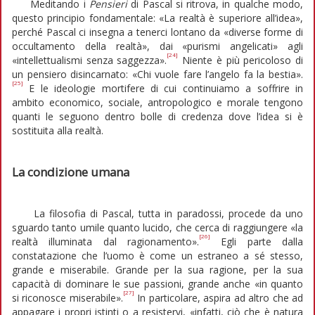
Meditando i
Pensieri
di Pascal si ritrova, in qualche modo,
questo principio fondamentale: «La realtà è superiore all’idea»,
perché Pascal ci insegna a tenerci lontano da «diverse forme di
occultamento della realtà», dai «purismi angelicati» agli
[24]
«intellettualismi senza saggezza».
Niente è più pericoloso di
un pensiero disincarnato: «Chi vuole fare l’angelo fa la bestia».
[25]
E le ideologie mortifere di cui continuiamo a soffrire in
ambito economico, sociale, antropologico e morale tengono
quanti le seguono dentro bolle di credenza dove l’idea si è
sostituita alla realtà.
La condizione umana
La filosofia di Pascal, tutta in paradossi, procede da uno
sguardo tanto umile quanto lucido, che cerca di raggiungere «la
[26]
realtà illuminata dal ragionamento».
Egli parte dalla
constatazione che l’uomo è come un estraneo a sé stesso,
grande e miserabile. Grande per la sua ragione, per la sua
capacità di dominare le sue passioni, grande anche «in quanto
[27]
si riconosce miserabile».
In particolare, aspira ad altro che ad
appagare i propri istinti o a resistervi, «infatti, ciò che è natura