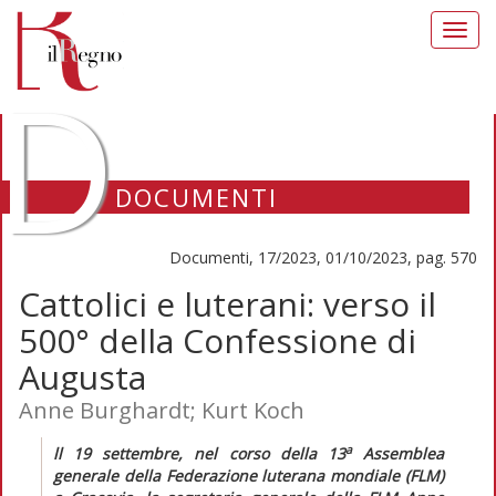
Toggl
navig
D
DOCUMENTI
Documenti, 17/2023, 01/10/2023, pag. 570
Cattolici e luterani: verso il
500° della Confessione di
Augusta
Anne Burghardt; Kurt Koch
a
l
l 19 settembre, nel corso della 13
Assemblea
generale della Federazione luterana mondiale (FLM)