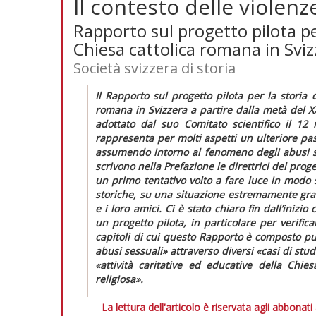
Il contesto delle violenz
Rapporto sul progetto pilota per
Chiesa cattolica romana in Sviz
Società svizzera di storia
Il
Rapporto
sul progetto pilota per la storia 
romana in Svizzera a partire dalla metà del X
adottato dal suo Comitato scientifico il 1
rappresenta per molti aspetti un ulteriore pa
assumendo intorno al fenomeno degli abusi ses
scrivono nella Prefazione le direttrici del p
un primo tentativo volto a fare luce in modo 
storiche, su una situazione estremamente grav
e i loro amici. Ci è stato chiaro fin dall’iniz
un progetto pilota, in particolare per verific
capitoli di cui questo
Rapporto
è composto pub
abusi sessuali
» attraverso diversi «
casi di stud
«
attività caritative ed educative della Chies
religiosa
».
La lettura dell'articolo è riservata agli abbonati