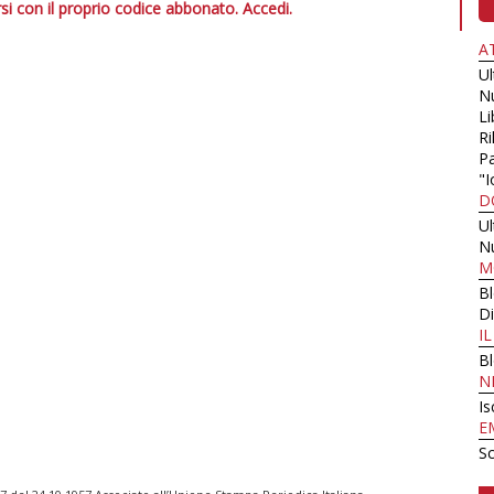
si con il proprio codice abbonato.
Accedi.
A
U
N
Li
Ri
Pa
"I
D
U
N
M
B
Di
I
B
N
Is
E
Sc