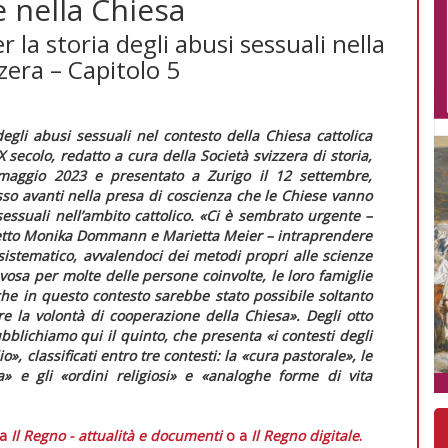
e nella Chiesa
 la storia degli abusi sessuali nella
zera – Capitolo 5
degli abusi sessuali nel contesto della Chiesa cattolica
X secolo
, redatto a cura della Società svizzera di storia,
2 maggio 2023 e presentato a Zurigo il 12 settembre,
sso avanti nella presa di coscienza che le Chiese vanno
suali nell’ambito cattolico. «
Ci è sembrato urgente
–
rogetto Monika Dommann e Marietta Meier –
intraprendere
sistematico, avvalendoci dei metodi propri alle scienze
osa per molte delle persone coinvolte, le loro famiglie
io che in questo contesto sarebbe stato possibile soltanto
are la volontà di cooperazione della Chiesa
». Degli otto
blichiamo qui il quinto, che presenta «
i contesti degli
io
», classificati entro tre contesti: la «
cura pastorale
», le
a
» e gli «
ordini religiosi
» e «
analoghe forme di vita
 a
Il Regno - attualità e documenti
o a
Il Regno digitale
.