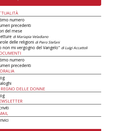
TTUALITÀ
ltimo numero
umeri precedenti
bri del mese
letture
di Mariapia Veladiano
role delle religioni
di Piero Stefani
o non mi vergogno del Vangelo"
di Luigi Accattoli
OCUMENTI
ltimo numero
umeri precedenti
ORALIA
log
aloghi
L REGNO DELLE DONNE
log
EWSLETTER
criviti
MAIL
rivici