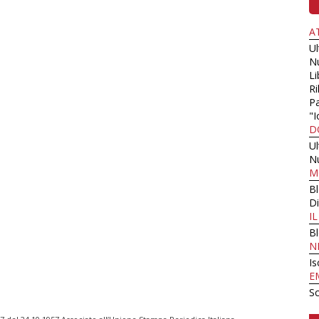
A
U
N
Li
Ri
Pa
"I
D
U
N
M
B
Di
I
B
N
Is
E
Sc