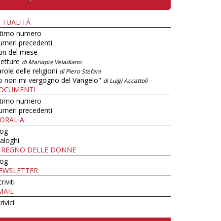
TTUALITÀ
ltimo numero
umeri precedenti
bri del mese
letture
di Mariapia Veladiano
role delle religioni
di Piero Stefani
o non mi vergogno del Vangelo"
di Luigi Accattoli
OCUMENTI
ltimo numero
umeri precedenti
ORALIA
log
aloghi
L REGNO DELLE DONNE
log
EWSLETTER
criviti
MAIL
rivici