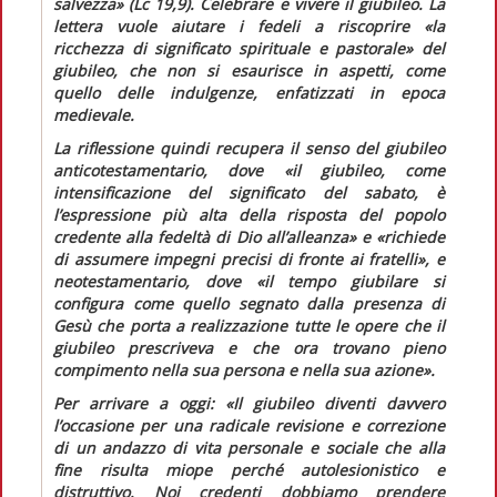
salvezza» (Lc 19,9). Celebrare e vivere il giubileo
. La
lettera vuole aiutare i fedeli a riscoprire
«la
ricchezza di significato spirituale e pastorale»
del
giubileo, che non si esaurisce in aspetti, come
quello delle indulgenze, enfatizzati in epoca
medievale.
La riflessione quindi recupera il senso del giubileo
anticotestamentario, dove
«il giubileo, come
intensificazione del significato del sabato, è
l’espressione più alta della risposta del popolo
credente alla fedeltà di Dio all’alleanza»
e
«richiede
di assumere impegni precisi di fronte ai fratelli»
, e
neotestamentario, dove
«il tempo giubilare si
configura come quello segnato dalla presenza di
Gesù che porta a realizzazione tutte le opere che il
giubileo prescriveva e che ora trovano pieno
compimento nella sua persona e nella sua azione»
.
Per arrivare a oggi:
«Il giubileo diventi davvero
l’occasione per una radicale revisione e correzione
di un andazzo di vita personale e sociale che alla
fine risulta miope perché autolesionistico e
distruttivo. Noi credenti dobbiamo prendere