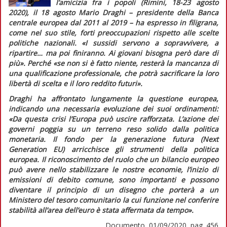
l’amicizia fra i popoli (Rimini, 18-23 agosto
2020), il 18 agosto Mario Draghi – presidente della Banca
centrale europea dal 2011 al 2019 – ha espresso in filigrana,
come nel suo stile, forti preoccupazioni rispetto alle scelte
politiche nazionali.
«I sussidi servono a sopravvivere, a
ripartire… ma poi finiranno. Ai giovani bisogna però dare di
più».
Perché
«se non si è fatto niente, resterà la mancanza di
una qualificazione professionale, che potrà sacrificare la loro
libertà di scelta e il loro reddito futuri».
Draghi ha affrontato lungamente la questione europea,
indicando una necessaria evoluzione dei suoi ordinamenti:
«Da questa crisi l’Europa può uscire rafforzata. L’azione dei
governi poggia su un terreno reso solido dalla politica
monetaria. Il fondo per la generazione futura (Next
Generation EU) arricchisce gli strumenti della politica
europea. Il riconoscimento del ruolo che un bilancio europeo
può avere nello stabilizzare le nostre economie, l’inizio di
emissioni di debito comune, sono importanti e possono
diventare il principio di un disegno che porterà a un
Ministero del tesoro comunitario la cui funzione nel conferire
stabilità all’area dell’euro è stata affermata da tempo».
Documento, 01/09/2020, pag. 456