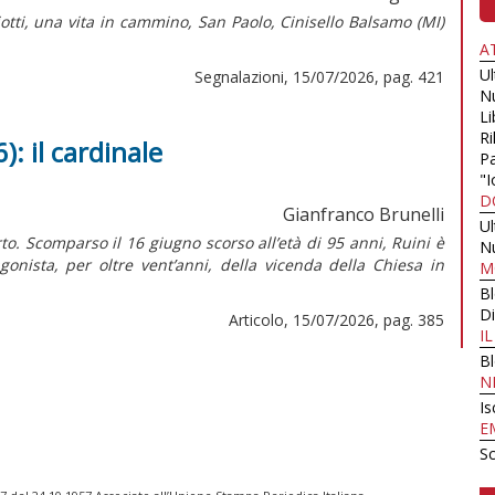
iotti, una vita in cammino,
San Paolo, Cinisello Balsamo (MI)
A
U
Segnalazioni, 15/07/2026, pag. 421
N
Li
Ri
): il cardinale
Pa
"I
D
Gianfranco Brunelli
U
to. Scomparso il 16 giugno scorso all’età di 95 anni, Ruini è
N
onista, per oltre vent’anni, della vicenda della Chiesa in
M
B
Di
Articolo, 15/07/2026, pag. 385
I
B
N
Is
E
Sc