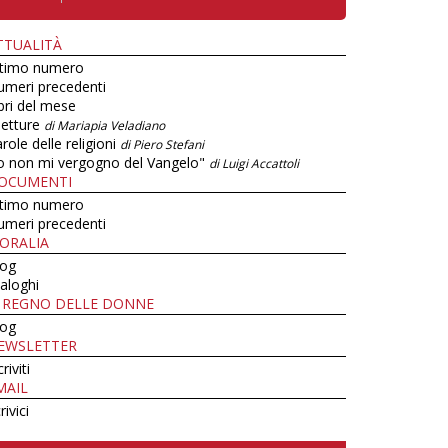
TTUALITÀ
ltimo numero
umeri precedenti
bri del mese
letture
di Mariapia Veladiano
role delle religioni
di Piero Stefani
o non mi vergogno del Vangelo"
di Luigi Accattoli
OCUMENTI
ltimo numero
umeri precedenti
ORALIA
log
aloghi
L REGNO DELLE DONNE
log
EWSLETTER
criviti
MAIL
rivici