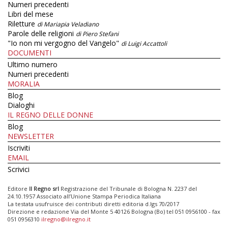
Numeri precedenti
Libri del mese
Riletture
di Mariapia Veladiano
Parole delle religioni
di Piero Stefani
"Io non mi vergogno del Vangelo"
di Luigi Accattoli
DOCUMENTI
Ultimo numero
Numeri precedenti
MORALIA
Blog
Dialoghi
IL REGNO DELLE DONNE
Blog
NEWSLETTER
Iscriviti
EMAIL
Scrivici
Editore
Il Regno srl
Registrazione del Tribunale di Bologna N. 2237 del
24.10.1957 Associato all’Unione Stampa Periodica Italiana
La testata usufruisce dei contributi diretti editoria d.lgs 70/2017
Direzione e redazione Via del Monte 5 40126 Bologna (Bo) tel 051 0956100 - fax
051 0956310
ilregno@ilregno.it