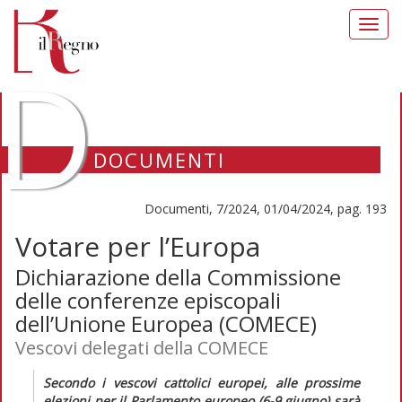
Toggl
navig
D
DOCUMENTI
Documenti, 7/2024, 01/04/2024, pag. 193
Votare per l’Europa
Dichiarazione della Commissione
delle conferenze episcopali
dell’Unione Europea (COMECE)
Vescovi delegati della COMECE
Secondo i vescovi cattolici europei, alle prossime
elezioni per il Parlamento europeo (6-9 giugno) sarà