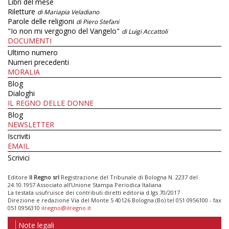
Libri del mese
Riletture
di Mariapia Veladiano
Parole delle religioni
di Piero Stefani
"Io non mi vergogno del Vangelo"
di Luigi Accattoli
DOCUMENTI
Ultimo numero
Numeri precedenti
MORALIA
Blog
Dialoghi
IL REGNO DELLE DONNE
Blog
NEWSLETTER
Iscriviti
EMAIL
Scrivici
Editore
Il Regno srl
Registrazione del Tribunale di Bologna N. 2237 del
24.10.1957 Associato all’Unione Stampa Periodica Italiana
La testata usufruisce dei contributi diretti editoria d.lgs 70/2017
Direzione e redazione Via del Monte 5 40126 Bologna (Bo) tel 051 0956100 - fax
051 0956310
ilregno@ilregno.it
Note legali