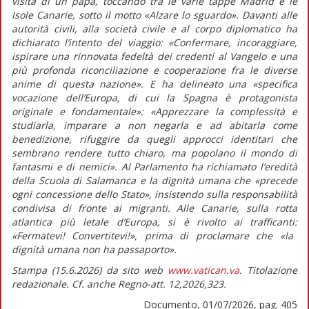
visita di un papa, toccando tra le varie tappe Madrid e le
Isole Canarie, sotto il motto «Alzare lo sguardo». Davanti alle
autorità civili, alla società civile e al corpo diplomatico ha
dichiarato l’intento del viaggio:
«Confermare, incoraggiare,
ispirare una rinnovata fedeltà dei credenti al Vangelo e una
più profonda riconciliazione e cooperazione fra le diverse
anime di questa nazione».
E ha delineato una
«specifica
vocazione dell’Europa, di cui la Spagna è protagonista
originale e fondamentale»: «Apprezzare la complessità e
studiarla, imparare a non negarla e ad abitarla come
benedizione, rifuggire da quegli approcci identitari che
sembrano rendere tutto chiaro, ma popolano il mondo di
fantasmi e di nemici».
Al Parlamento ha richiamato l’eredità
della Scuola di Salamanca e la dignità umana che
«precede
ogni concessione dello Stato»
, insistendo sulla responsabilità
condivisa di fronte ai migranti. Alle Canarie, sulla rotta
atlantica più letale d’Europa, si è rivolto ai trafficanti:
«Fermatevi! Convertitevi!»
, prima di proclamare che
«la
dignità umana non ha passaporto».
Stampa (15.6.2026) da sito web
www.vatican.va
. Titolazione
redazionale. Cf. anche Regno-att. 12,2026,323.
Documento, 01/07/2026, pag. 405