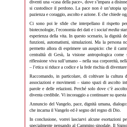
diventi una «casa della pace», dove s’impara a disinnesca
si custodisce il perdono. La pace non è un’utopia spir
pazienza e coraggio, ascolto e azione. E che chiede ogg
Ci sono poi le sfide che interpellano il rispetto per
biotecnologie, l’economia dei dati e i
social media
sta
esperienza della vita. In questo scenario, la dignità de
funzioni, automatismi, simulazioni. Ma la persona non
permetto allora di esprimere un auspicio: che il camm
centralità di Gesù, la visione antropologica come 
riflessione viva sull’umano – nella sua corporeità, nell
– l’etica si riduce a codice e la fede rischia di diventar
Raccomando, in particolare, di coltivare la cultura d
associazioni e movimenti – siano spazi di ascolto int
parole e delle relazioni. Perché solo dove c’è ascol
diventa credibile. Vi incoraggio a continuare su questa 
Annuncio del Vangelo, pace, dignità umana, dialogo: 
che incarna il Vangelo ed è segno del regno di Dio.
In conclusione, vorrei lasciarvi alcune esortazioni p
specialmente pensando al Cammino sinodale. Il Signo