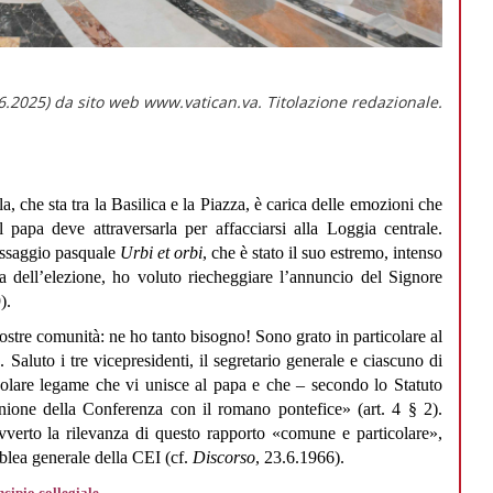
.2025) da sito web www.vatican.va. Titolazione redazionale.
 che sta tra la Basilica e la Piazza, è carica delle emozioni che
 papa deve attraversarla per affacciarsi alla Loggia centrale.
essaggio pasquale
Urbi et orbi
, che è stato il suo estremo, intenso
era dell’elezione, ho voluto riecheggiare l’annuncio del Signore
).
vostre comunità: ne ho tanto bisogno! Sono grato in particolare al
 Saluto i tre vicepresidenti, il segretario generale e ciascuno di
ticolare legame che vi unisce al papa e che – secondo lo Statuto
nione della Conferenza con il romano pontefice» (art. 4 § 2).
verto la rilevanza di questo rapporto «comune e particolare»,
blea generale della CEI (cf.
Discorso
, 23.6.1966).
ncipio collegiale