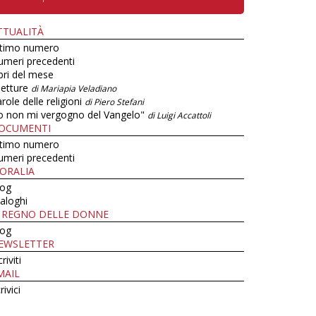
TTUALITÀ
ltimo numero
umeri precedenti
bri del mese
letture
di Mariapia Veladiano
role delle religioni
di Piero Stefani
o non mi vergogno del Vangelo"
di Luigi Accattoli
OCUMENTI
ltimo numero
umeri precedenti
ORALIA
log
aloghi
L REGNO DELLE DONNE
log
EWSLETTER
criviti
MAIL
rivici