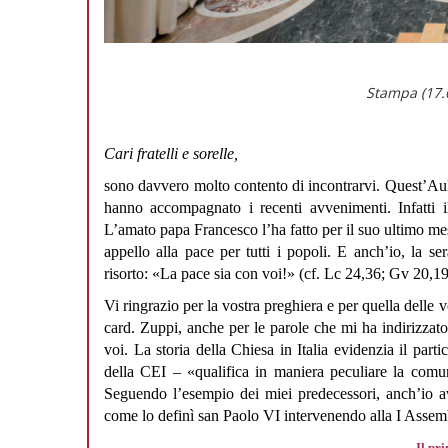
Stampa (17.6
Cari fratelli e sorelle,
sono davvero molto contento di incontrarvi. Quest’Aula,
hanno accompagnato i recenti avvenimenti. Infatti il
L’amato papa Francesco l’ha fatto per il suo ultimo m
appello alla pace per tutti i popoli. E anch’io, la s
risorto: «La pace sia con voi!» (cf. Lc 24,36; Gv 20,19
Vi ringrazio per la vostra preghiera e per quella delle 
card. Zuppi, anche per le parole che mi ha indirizzato.
voi. La storia della Chiesa in Italia evidenzia il par
della CEI – «qualifica in maniera peculiare la comu
Seguendo l’esempio dei miei predecessori, anch’io av
come lo definì san Paolo VI intervenendo alla I Assem
Il pri