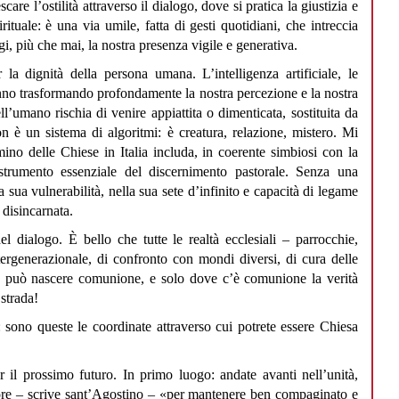
re l’ostilità attraverso il dialogo, dove si pratica la giustizia e
ituale: è una via umile, fatta di gesti quotidiani, che intreccia
i, più che mai, la nostra presenza vigile e generativa.
 la dignità della persona umana. L’intelligenza artificiale, le
nno trasformando profondamente la nostra percezione e la nostra
ll’umano rischia di venire appiattita o dimenticata, sostituita da
 è un sistema di algoritmi: è creatura, relazione, mistero. Mi
ino delle Chiese in Italia includa, in coerente simbiosi con la
strumento essenziale del discernimento pastorale. Senza una
a sua vulnerabilità, nella sua sete d’infinito e capacità di legame
e disincarnata.
el dialogo. È bello che tutte le realtà ecclesiali – parrocchie,
ergenerazionale, di confronto con mondi diversi, di cura delle
to può nascere comunione, e solo dove c’è comunione la verità
strada!
sono queste le coordinate attraverso cui potrete essere Chiesa
er il prossimo futuro. In primo luogo: andate avanti nell’unità,
re – scrive sant’Agostino – «per mantenere ben compaginato e