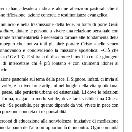
vi italiani, desidero indicare alcune attenzioni pastorali che il
o riflessione, azione concreta e testimonianza evangelica.
annuncio e nella trasmissione della fede. Si tratta di porre Gesù
gaudium
, aiutare le persone a vivere una relazione personale con
 grande frammentarietà è necessario tornare alle fondamenta della
mpegno che motiva tutti gli altri: portare Cristo «nelle vene»
 rinnovando e condividendo la missione apostolica: «Ciò che
 (1Gv 1,3). E si tratta di discernere i modi in cui far giungere
i di intercettare chi è più lontano e con strumenti idonei al
ncio.
one pastorale sul tema della pace. Il Signore, infatti, ci invia al
oi!», e a diventarne artigiani nei luoghi della vita quotidiana.
l paese, alle periferie urbane ed esistenziali. Lì dove le relazioni
de forma, magari in modo sottile, deve farsi visibile una Chiesa
osì: «Se possibile, per quanto dipende da voi, vivete in pace con
a porzione concreta di responsabilità.
rcorsi di educazione alla nonviolenza, iniziative di mediazione
rmino la paura dell’altro in opportunità di incontro. Ogni comunità