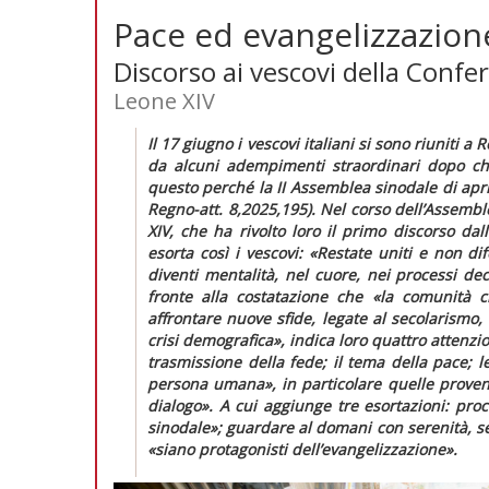
Pace ed evangelizzazion
Discorso ai vescovi della Confe
Leone XIV
Il 17 giugno i vescovi italiani si sono riuniti
da alcuni adempimenti straordinari dopo che
questo perché la II Assemblea sinodale di apri
Regno-att.
8,2025,195). Nel corso dell’Assembl
XIV, che ha rivolto loro il primo discorso dall
esorta così i vescovi:
«
Restate uniti e non dif
diventi mentalità, nel cuore, nei processi dec
fronte alla costatazione che
«
la comunità c
affrontare nuove sfide, legate al secolarismo, 
crisi demografica
»
,
indica loro quattro attenzio
trasmissione della fede; il tema della pace; 
persona umana»
, in particolare quelle prove
dialogo»
. A cui aggiunge tre esortazioni: pr
sinodale»;
guardare al domani con serenità, 
«siano protagonisti dell’evangelizzazione»
.