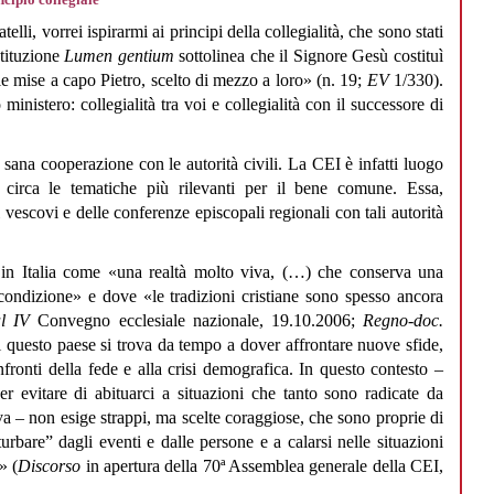
elli, vorrei ispirarmi ai principi della collegialità, che sono stati
stituzione
Lumen gentium
sottolinea che il Signore Gesù costituì
ale mise a capo Pietro, scelto di mezzo a loro» (n. 19;
EV
1/330).
inistero: collegialità tra voi e collegialità con il successore di
 sana cooperazione con le autorità civili. La CEI è infatti luogo
 circa le tematiche più rilevanti per il bene comune. Essa,
i vescovi e delle conferenze episcopali regionali con tali autorità
in Italia come «una realtà molto viva, (…) che conserva una
condizione» e dove «le tradizioni cristiane sono spesso ancora
al IV
Convegno ecclesiale nazionale, 19.10.2006;
Regno-doc.
i questo paese si trova da tempo a dover affrontare nuove sfide,
nfronti della fede e alla crisi demografica. In questo contesto –
 evitare di abituarci a situazioni che tanto sono radicate da
a – non esige strappi, ma scelte coraggiose, che sono proprie di
urbare” dagli eventi e dalle persone e a calarsi nelle situazioni
» (
Discorso
in apertura della 70ª Assemblea generale della CEI,