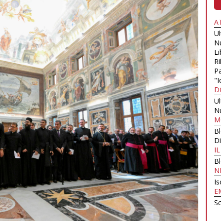
A
U
N
Li
Ri
Pa
"I
D
U
N
M
B
Di
I
B
N
Is
E
Sc