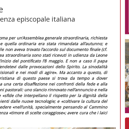
e
renza episcopale italiana
 a Roma per un’Assemblea generale straordinaria, richiesta
 quella ordinaria era stata rimandata all’autunno; e
le non aveva trovato l’accordo sul documento finale (cf.
ea straordinaria sono stati ricevuti in udienza da Leone
’inizio del pontificato l’8 maggio. E non a caso il papa
endetevi dalle provocazioni dello Spirito. La sinodalità
isionali e nei modi di agire
»
.
Ma accanto a questo, di
ristiana di questo paese si trova da tempo a dover
a una certa disaffezione nei confronti della fede e alla
ni pastorali: uno slancio rinnovato nell’annuncio e nella
le
«sfide che interpellano il rispetto per la dignità della
nienti dalle nuove tecnologie; e
«coltivare la cultura del
ocedere
«nell’unità, specialmente pensando al Cammino
senza
«timore di scelte coraggiose»;
avere cura che i laici