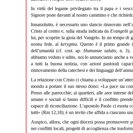
In virtù del legame privilegiato tra il papa e i vesco
Signore pone davanti al nostro cammino e che richiedon
Innanzitutto, è necessario uno slancio rinnovato nell’
Cristo al centro e, sulla strada indicata da
Evangelii 
lui, per scoprire la gioia del Vangelo. In un tempo di
nostra fede, al
kerygma
. Questo è il primo grande i
dell’umanità (cf. cost. ap.
Humanae salutis
, n. 3),
abbiamo veduto e udito, noi lo annunciamo anche a voi»
a tutti la buona notizia, con azioni pastorali capac
rinnovamento della catechesi e dei linguaggi dell’annu
La relazione con Cristo ci chiama a sviluppare un’attenzi
mondo a portare il suo stesso dono: «La pace sia con v
Penso alle parrocchie, ai quartieri, alle aree interne de
umane e sociali si fanno difficili e il conflitto pren
capace di riconciliazione. L’apostolo Paolo ci esorta c
tutti» (Rm 12,18); è un invito che affida a ciascuno un
Auspico, allora, che ogni diocesi possa promuovere pe
nei conflitti locali, progetti di accoglienza che trasfo