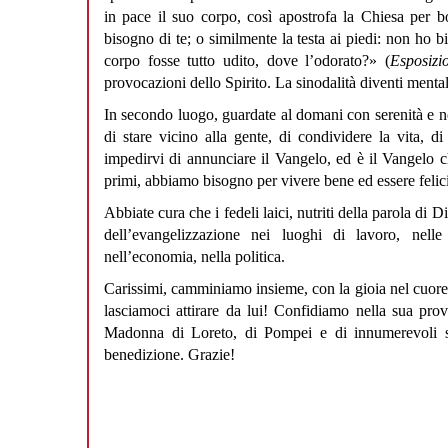
in pace il suo corpo, così apostrofa la Chiesa per 
bisogno di te; o similmente la testa ai piedi: non ho b
corpo fosse tutto udito, dove l’odorato?» (
Esposizi
provocazioni dello Spirito. La sinodalità diventi mentali
In secondo luogo, guardate al domani con serenità e n
di stare vicino alla gente, di condividere la vita, d
impedirvi di annunciare il Vangelo, ed è il Vangelo ch
primi, abbiamo bisogno per vivere bene ed essere felici
Abbiate cura che i fedeli laici, nutriti della parola di D
dell’evangelizzazione nei luoghi di lavoro, nelle 
nell’economia, nella politica.
Carissimi, camminiamo insieme, con la gioia nel cuore e
lasciamoci attirare da lui! Confidiamo nella sua prov
Madonna di Loreto, di Pompei e di innumerevoli sa
benedizione. Grazie!