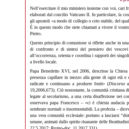
Nell’esercitare il mio ministero insieme con voi, cari frat
elaborati dal concilio Vaticano II. In particolare, la co
gli apostoli «a modo di collegio o ceto stabile, del qu
È in questo modo che siete chiamati a vivere il vostro m
Pietro.
Questo principio di comunione si riflette anche in una
di confronto e di sintesi del pensiero dei vescovi
all’occorrenza, orienta e coordina i rapporti dei singol
a livello locale.
Papa Benedetto XVI, nel 2006, descrisse la Chiesa 
presenza capillare in mezzo alla gente di ogni età e 
radicate e continuano a produrre frutti» (
Discorso 
19,2006,673). Ciò nonostante, la comunità cristiana d
legate al secolarismo, a una certa disaffezione nei co
osservava papa Francesco – «ci è chiesta audacia per
sembrare normali o insormontabili. La profezia – dicev
una vera comunità ecclesiale: portano a lasciarsi “dist
umane, animati dallo spirito risanante delle Beatitudini
22.5.2017;
Regno-doc.
11,2017,331).