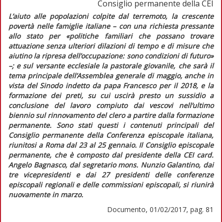
Consiglio permanente della CEI
L’aiuto alle popolazioni colpite dal terremoto, la crescente
povertà nelle famiglie italiane – con una richiesta pressante
allo stato per
«politiche familiari che possano trovare
attuazione senza ulteriori dilazioni di tempo e di misure che
aiutino la ripresa dell’occupazione: sono condizioni di futuro»
–;
e sul versante ecclesiale la pastorale giovanile, che sarà il
tema principale dell’Assemblea generale di maggio, anche in
vista del Sinodo indetto da papa Francesco per il 2018, e la
formazione dei preti, su cui uscirà presto un sussidio a
conclusione del lavoro compiuto dai vescovi nell’ultimo
biennio sul rinnovamento del clero a partire dalla formazione
permanente. Sono stati questi i contenuti principali del
Consiglio permanente della Conferenza episcopale italiana,
riunitosi a Roma dal 23 al 25 gennaio.
Il Consiglio episcopale
permanente, che è composto dal presidente della CEI card.
Angelo Bagnasco, dal segretario mons. Nunzio Galantino, dai
tre vicepresidenti e dai 27 presidenti delle conferenze
episcopali regionali e delle commissioni episcopali, si riunirà
nuovamente in marzo.
Documento, 01/02/2017, pag. 81