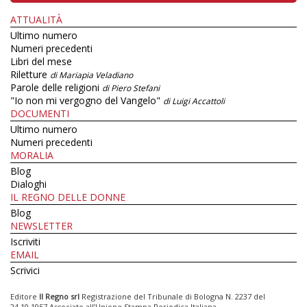
ATTUALITÀ
Ultimo numero
Numeri precedenti
Libri del mese
Riletture
di Mariapia Veladiano
Parole delle religioni
di Piero Stefani
"Io non mi vergogno del Vangelo"
di Luigi Accattoli
DOCUMENTI
Ultimo numero
Numeri precedenti
MORALIA
Blog
Dialoghi
IL REGNO DELLE DONNE
Blog
NEWSLETTER
Iscriviti
EMAIL
Scrivici
Editore
Il Regno srl
Registrazione del Tribunale di Bologna N. 2237 del
24.10.1957 Associato all’Unione Stampa Periodica Italiana