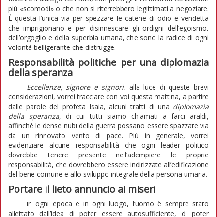
più «scomodi» o che non si riterrebbero legittimati a negoziare.
È questa l’unica via per spezzare le catene di odio e vendetta
che imprigionano e per disinnescare gli ordigni dell’egoismo,
dell’orgoglio e della superbia umana, che sono la radice di ogni
volontà belligerante che distrugge.
Responsabilità politiche per una diplomazia
della speranza
Eccellenze, signore e signori
, alla luce di queste brevi
considerazioni, vorrei tracciare con voi questa mattina, a partire
dalle parole del profeta Isaia, alcuni tratti di una
diplomazia
della speranza
, di cui tutti siamo chiamati a farci araldi,
affinché le dense nubi della guerra possano essere spazzate via
da un rinnovato vento di pace. Più in generale, vorrei
evidenziare alcune responsabilità che ogni leader politico
dovrebbe tenere presente nell’adempiere le proprie
responsabilità, che dovrebbero essere indirizzate all’edificazione
del bene comune e allo sviluppo integrale della persona umana.
Portare il lieto annuncio ai miseri
In ogni epoca e in ogni luogo, l’uomo è sempre stato
allettato dall’idea di poter essere autosufficiente, di poter