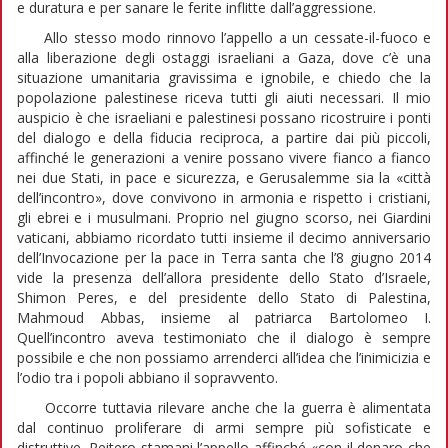
e duratura e per sanare le ferite inflitte dall’aggressione.
Allo stesso modo rinnovo l’appello a un cessate-il-fuoco e
alla liberazione degli ostaggi israeliani a Gaza, dove c’è una
situazione umanitaria gravissima e ignobile, e chiedo che la
popolazione palestinese riceva tutti gli aiuti necessari. Il mio
auspicio è che israeliani e palestinesi possano ricostruire i ponti
del dialogo e della fiducia reciproca, a partire dai più piccoli,
affinché le generazioni a venire possano vivere fianco a fianco
nei due Stati, in pace e sicurezza, e Gerusalemme sia la «città
dell’incontro», dove convivono in armonia e rispetto i cristiani,
gli ebrei e i musulmani. Proprio nel giugno scorso, nei Giardini
vaticani, abbiamo ricordato tutti insieme il decimo anniversario
dell’Invocazione per la pace in Terra santa che l’8 giugno 2014
vide la presenza dell’allora presidente dello Stato d’Israele,
Shimon Peres, e del presidente dello Stato di Palestina,
Mahmoud Abbas, insieme al patriarca Bartolomeo I.
Quell’incontro aveva testimoniato che il dialogo è sempre
possibile e che non possiamo arrenderci all’idea che l’inimicizia e
l’odio tra i popoli abbiano il sopravvento.
Occorre tuttavia rilevare anche che la guerra è alimentata
dal continuo proliferare di armi sempre più sofisticate e
distruttive. Reitero stamani l’appello affinché «con il denaro che