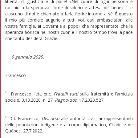
libertà, di giustizia e di pace! «Nel cuore di ogni persona è
[12]
racchiusa la speranza come desiderio e attesa del bene»
e
ciascuno di noi è chiamato a farla fiorire intorno a sé. È questo
il mio più cordiale augurio a tutti voi, cari ambasciatori, alle
vostre famiglie, ai Governi e ai popoli che rappresentate: che la
speranza fiorisca nei nostri cuori e il nostro tempo trovi la pace
che tanto desidera. Grazie.
9 gennaio 2025.
Francesco
[1]
Francesco, lett. enc.
Fratelli tutti
sulla fraternità e l’amicizia
sociale, 3.10.2020, n. 27;
Regno-doc
. 17,2020,527.
[2]
Cf. Francesco,
Discorso
alle autorità civili, ai rappresentanti
delle popolazioni indigene e al corpo diplomatico, Citadelle de
Québec, 27.7.2022.