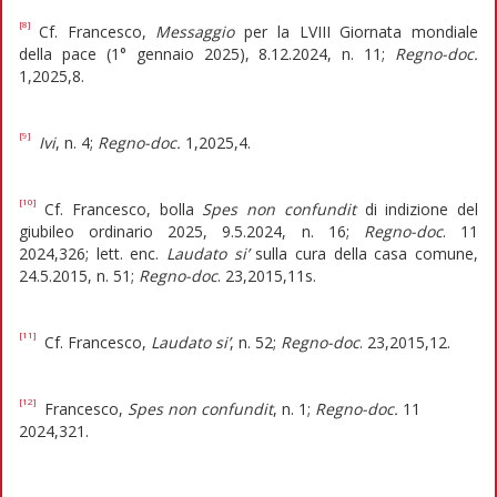
[8]
Cf. Francesco,
Messaggio
per la LVIII Giornata mondiale
della pace (1° gennaio 2025), 8.12.2024, n. 11;
Regno-doc.
1,2025,8.
[9]
Ivi
, n. 4;
Regno-doc.
1,2025,4.
[10]
Cf. Francesco, bolla
Spes non confundit
di indizione del
giubileo ordinario 2025, 9.5.2024, n. 16;
Regno-doc
. 11
2024,326; lett. enc.
Laudato si’
sulla cura della casa comune,
24.5.2015, n. 51;
Regno-doc
. 23,2015,11s.
[11]
Cf. Francesco,
Laudato si’
, n. 52;
Regno-doc
. 23,2015,12.
[12]
Francesco,
Spes non confundit
, n. 1;
Regno-doc.
11
2024,321.