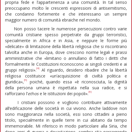
propria fede e l’appartenenza a una comunità. In tal senso
preoccupano molto le crescenti espressioni di antisemitismo,
che condanno fortemente e che interessano un sempre
maggior numero di comunità ebraiche nel mondo.
Non posso tacere le numerose persecuzioni contro varie
comunità cristiane spesso perpetrate da gruppi terroristici,
specialmente in Africa e in Asia, e neppure le forme più
«delicate» di limitazione della libertà religiosa che si riscontrano
talvolta anche in Europa, dove crescono norme legali e prassi
amministrative che «limitano o annullano di fatto i diritti che
formalmente le Costituzioni riconoscono ai singoli credenti e ai
[4]
gruppi religiosi».
Al riguardo, desidero ribadire che la libertà
religiosa costituisce «un’acquisizione di civiltà politica e
[5]
giuridica»,
poiché, quando essa «è riconosciuta, la dignità
della persona umana è rispettata nella sua radice, e si
[6]
rafforzano l’
ethos
e le istituzioni dei popoli».
I cristiani possono e vogliono contribuire attivamente
all’edificazione delle società in cui vivono. Anche laddove non
sono maggioranza nella società, essi sono cittadini a pieno
titolo, specialmente in quelle terre in cui abitano da tempo
immemorabile. Mi riferisco in modo particolare alla Siria, che
dopo anni di guerra e devastazione, sembra stia percorrendo