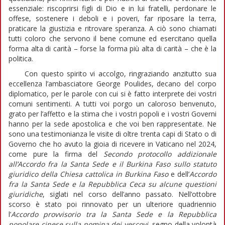
essenziale: riscoprirsi figli di Dio e in lui fratelli, perdonare le
offese, sostenere i deboli e i poveri, far riposare la terra,
praticare la giustizia e ritrovare speranza. A ciò sono chiamati
tutti coloro che servono il bene comune ed esercitano quella
forma alta di carità – forse la forma più alta di carità – che è la
politica.
Con questo spirito vi accolgo, ringraziando anzitutto sua
eccellenza l’ambasciatore George Poulides, decano del corpo
diplomatico, per le parole con cui si è fatto interprete dei vostri
comuni sentimenti. A tutti voi porgo un caloroso benvenuto,
grato per l’affetto e la stima che i vostri popoli e i vostri Governi
hanno per la sede apostolica e che voi ben rappresentate. Ne
sono una testimonianza le visite di oltre trenta capi di Stato o di
Governo che ho avuto la gioia di ricevere in Vaticano nel 2024,
come pure la firma del
Secondo protocollo addizionale
all’Accordo fra la Santa Sede e il Burkina Faso sullo statuto
giuridico della Chiesa cattolica in Burkina Faso
e dell’
Accordo
fra la Santa Sede e la Repubblica Ceca su alcune questioni
giuridiche
, siglati nel corso dell’anno passato. Nell’ottobre
scorso è stato poi rinnovato per un ulteriore quadriennio
l’
Accordo provvisorio tra la Santa Sede e la Repubblica
popolare cinese sulla nomina dei vescovi
, segno della volontà