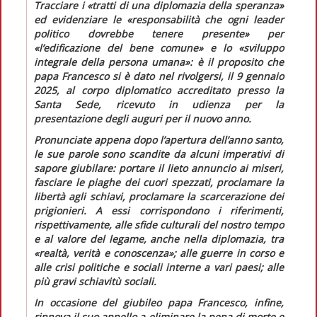
Tracciare i
«tratti di una diplomazia della speranza»
ed evidenziare le
«responsabilità che ogni leader
politico dovrebbe tenere presente»
per
«l’edificazione del bene comune» e lo «sviluppo
integrale della persona umana
»: è il proposito che
papa Francesco si è dato nel rivolgersi, il 9 gennaio
2025, al corpo diplomatico accreditato presso la
Santa Sede, ricevuto in udienza per la
presentazione degli auguri per il nuovo anno.
Pronunciate appena dopo l’apertura dell’anno santo,
le sue parole sono scandite da alcuni imperativi di
sapore giubilare: portare il lieto annuncio ai miseri,
fasciare le piaghe dei cuori spezzati, proclamare la
libertà agli schiavi, proclamare la scarcerazione dei
prigionieri. A essi corrispondono i riferimenti,
rispettivamente, alle sfide culturali del nostro tempo
e al valore del legame, anche nella diplomazia, tra
«realtà, verità e conoscenza»
; alle guerre in corso e
alle crisi politiche e sociali interne a vari paesi; alle
più gravi schiavitù sociali.
In occasione del giubileo papa Francesco, infine,
rinnova il suo appello a eliminare la pena di morte e