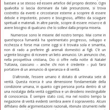
bastare a se stesso ed essere artefice del proprio destino. Ogni
qualvolta si lascia dominare da tale presunzione, si trova
costretto da eventi e circostanze esterne a scoprire di essere
debole e impotente, povero e bisognoso, afflitto da sciagure
spirituali e materiali. In altre parole, scopre di essere
misero
e di
avere bisogno di qualcuno che lo sollevi dalla propria miseria.
Numerose sono le miserie del nostro tempo. Mai come in
quest’epoca l’umanità ha sperimentato progresso, sviluppo e
ricchezza e forse mai come oggi si è trovata sola e smarrita,
non di rado a preferire gli animali domestici ai figli. C’è un
urgente bisogno di ricevere un lieto annuncio. Un annuncio che,
nella prospettiva cristiana, Dio ci offre nella notte di Natale!
Tuttavia, ciascuno – anche chi non è credente – può farsi
portatore di un annuncio di speranza e di verità.
D’altronde, l’essere umano è dotato di un’innata sete di
verità. Questa ricerca è una dimensione fondamentale della
condizione umana, in quanto ogni persona porta dentro di sé
una nostalgia della verità oggettiva e un desiderio inestinguibile
di conoscenza. È sempre stato così, ma nel nostro tempo la
negazione di verità evidenti sembra avere il sopravvento. Alcuni
diffidano delle argomentazioni razionali, ritenute strumenti nelle