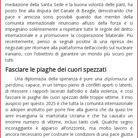
mediazione della Santa Sede e la buona volontà delle parti, ha
posto fine alla disputa del Canale di Beagle, dimostrando che
pace e amicizia sono possibili quando due membri della
comunità internazionale rinunciano all’uso della forza e si
impegnano solennemente a rispettare tutte le regole del diritto
internazionale e a promuovere la cooperazione bilaterale. Più
recentemente, penso ai segnali positivi di una ripresa dei
negoziati per ritornare alla piattaforma dell’accordo sul nucleare
iraniano, con l’obiettivo di garantire un mondo più sicuro per
tutti.
Fasciare le piaghe dei cuori spezzati
Una diplomazia della speranza è pure una
diplomazia di
perdono
, capace, in un tempo pieno di conflitti aperti o latenti,
di ritessere i rapporti lacerati dall’odio e dalla violenza, e così
fasciare le piaghe dei cuori spezzati delle troppe vittime. Il mio
auspicio per questo 2025 è che tutta la comunità internazionale
si adoperi anzitutto per porre fine alla guerra che da quasi tre
anni insanguina la martoriata Ucraina e che ha causato un
enorme numero di vittime, inclusi tanti civili. Qualche segno
incoraggiante è apparso all’orizzonte, ma molto lavoro è
ancora necessario per costruire le condizioni di una pace giusta