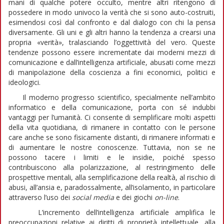
mani di qualche potere occulto, mentre altri ritengono di
possedere in modo univoco la verità che si sono auto-costruiti,
esimendosi così dal confronto e dal dialogo con chi la pensa
diversamente. Gli uni e gli altri hanno la tendenza a crearsi una
propria
«verità», tralasciando l’oggettività del vero. Queste
tendenze possono essere incrementate dai moderni mezzi di
comunicazione e dall’intelligenza artificiale, abusati come mezzi
di manipolazione della coscienza a fini economici, politici e
ideologici.
Il moderno progresso scientifico, specialmente nell’ambito
informatico e della comunicazione, porta con sé indubbi
vantaggi per l’umanità. Ci consente di semplificare molti aspetti
della vita quotidiana, di rimanere in contatto con le persone
care anche se sono fisicamente distanti, di rimanere informati e
di aumentare le nostre conoscenze. Tuttavia, non se ne
possono tacere i limiti e le insidie, poiché spesso
contribuiscono alla polarizzazione, al restringimento delle
prospettive mentali, alla semplificazione della realtà, al rischio di
abusi, all’ansia e, paradossalmente, all’isolamento, in particolare
attraverso l’uso dei
social media
e dei giochi
on-line
.
L’incremento dell’intelligenza artificiale amplifica le
preoccupazioni relative ai diritti di proprietà intellettuale, alla