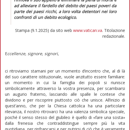
ad alleviare il fardello del debito dei paesi poveri da
parte dei paesi ricchi, a loro volta detentori nei loro
confronti di un debito ecologico.
Stampa (9.1.2025) da sito web
www.vatican.va
. Titolazione
redazionale.
E
ccellenze, signore, signori
,
ci ritroviamo stamani per un momento d’incontro che, al di là
del suo carattere istituzionale, vuole anzitutto essere familiare:
un momento in cui la famiglia dei popoli si riunisce
simbolicamente attraverso la vostra presenza, per scambiarsi
un augurio fraterno, lasciando alle spalle le contese che
dividono e per riscoprire piuttosto ciò che unisce. All’inizio di
quest’anno, che per la Chiesa cattolica ha una particolare
rilevanza, il nostro ritrovarci ha una valenza simbolica speciale,
poiché il senso stesso del giubileo è quello di «fare una sosta»
dalla frenesia che contraddistingue sempre più la vita
quotidiana, per rinfrancarsi e per nutrirsi di ciò che è veramente