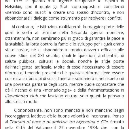
del 1975. È quanto mai urgente recuperare lo «spirito di
Helsinki», con il quale gli Stati contrapposti e considerati
«nemici» sono riusciti a creare uno spazio d’incontro, e non
abbandonare il dialogo come strumento per risolvere i conflitti.
Al contrario, le istituzioni multilaterali, la maggior parte delle
quali è sorta al termine della Seconda guerra mondiale,
ottant’anni fa, non sembrano più in grado di garantire la pace e
la stabilità, la lotta contro la fame e lo sviluppo per i quali erano
state create, né di rispondere in modo davvero efficace alle
nuove sfide del XXI secolo, quali le questioni ambientali, di
salute pubblica, culturali e sociali, nonché le sfide poste
dall’intelligenza artificiale. Molte di esse necessitano di essere
riformate, tenendo presente che qualsiasi riforma deve essere
costruita sui principi di sussidiarietà e solidarietà e nel rispetto di
una sovranità paritaria degli Stati, mentre duole constatare che
c’è il rischio di una «monadologia» e della frammentazione in
like-minded club
che lasciano entrare solo quanti la pensano
allo stesso modo.
Ciononostante, non sono mancati e non mancano segni
incoraggianti, laddove c’è la buona volontà di incontrarsi. Penso
al
Trattato di pace e di amicizia tra Argentina e Cile
, firmato
nella Città del Vaticano il 29 novembre 1984, che, con la