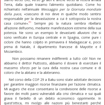
Terra, dalla quale traiamo l’alimento quotidiano. Come ho
richiamato nell’annuale
Messaggio per la Giornata mondiale
della pace
, «ciascuno di noi deve in qualche modo sentirsi
responsabile per la devastazione a cui è sottoposta la nostra
[9]
casa comune».
Sempre più la natura sembra ribellarsi
all’azione dell’uomo, mediante manifestazioni estreme della sua
potenza. Ne sono un esempio le devastanti alluvioni che si
sono verificate in Europa centrale e in Spagna, come pure i
cicloni che hanno colpito in primavera il Madagascar e, poco
prima di Natale, il dipartimento francese di Mayotte e il
Mozambico.
Non possiamo rimanere indifferenti a tutto ciò! Non ne
abbiamo il diritto! Piuttosto, abbiamo il dovere di esercitare il
massimo sforzo per la cura della nostra casa comune e di
coloro che la abitano e la abiteranno.
Nel corso della COP 29 a Baku sono state adottate decisioni
per garantire maggiori risorse finanziarie per l’azione climatica.
Mi auguro che esse consentano la condivisione delle risorse a
favore dei molti paesi vulnerabili alla crisi climatica e sui quali
grava il fardello di un debito economico opprimente. In
quest’ottica, mi rivolgo alle nazioni più benestanti perché