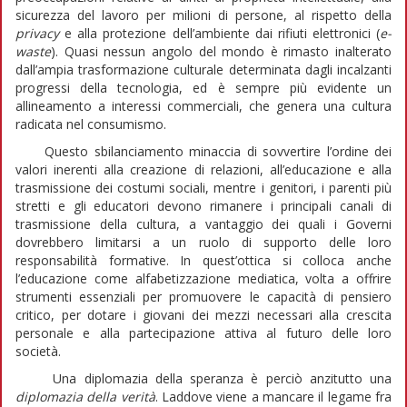
sicurezza del lavoro per milioni di persone, al rispetto della
privacy
e alla protezione dell’ambiente dai rifiuti elettronici (
e-
waste
). Quasi nessun angolo del mondo è rimasto inalterato
dall’ampia trasformazione culturale determinata dagli incalzanti
progressi della tecnologia, ed è sempre più evidente un
allineamento a interessi commerciali, che genera una cultura
radicata nel consumismo.
Questo sbilanciamento minaccia di sovvertire l’ordine dei
valori inerenti alla creazione di relazioni, all’educazione e alla
trasmissione dei costumi sociali, mentre i genitori, i parenti più
stretti e gli educatori devono rimanere i principali canali di
trasmissione della cultura, a vantaggio dei quali i Governi
dovrebbero limitarsi a un ruolo di supporto delle loro
responsabilità formative. In quest’ottica si colloca anche
l’educazione come alfabetizzazione mediatica, volta a offrire
strumenti essenziali per promuovere le capacità di pensiero
critico, per dotare i giovani dei mezzi necessari alla crescita
personale e alla partecipazione attiva al futuro delle loro
società.
Una diplomazia della speranza è perciò anzitutto una
diplomazia della verità
. Laddove viene a mancare il legame fra