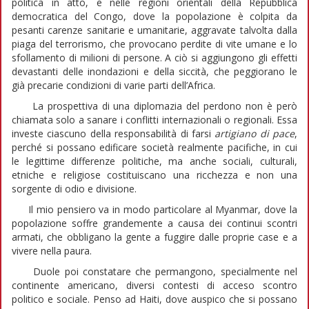
politica in atto, e nelle regioni orientali della Repubblica
democratica del Congo, dove la popolazione è colpita da
pesanti carenze sanitarie e umanitarie, aggravate talvolta dalla
piaga del terrorismo, che provocano perdite di vite umane e lo
sfollamento di milioni di persone. A ciò si aggiungono gli effetti
devastanti delle inondazioni e della siccità, che peggiorano le
già precarie condizioni di varie parti dell’Africa.
La prospettiva di una diplomazia del perdono non è però
chiamata solo a sanare i conflitti internazionali o regionali. Essa
investe ciascuno della responsabilità di farsi
artigiano di pace
,
perché si possano edificare società realmente pacifiche, in cui
le legittime differenze politiche, ma anche sociali, culturali,
etniche e religiose costituiscano una ricchezza e non una
sorgente di odio e divisione.
Il mio pensiero va in modo particolare al Myanmar, dove la
popolazione soffre grandemente a causa dei continui scontri
armati, che obbligano la gente a fuggire dalle proprie case e a
vivere nella paura.
Duole poi constatare che permangono, specialmente nel
continente americano, diversi contesti di acceso scontro
politico e sociale. Penso ad Haiti, dove auspico che si possano