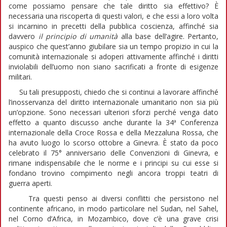
come possiamo pensare che tale diritto sia effettivo? È
necessaria una riscoperta di questi valori, e che essi a loro volta
si incarnino in precetti della pubblica coscienza, affinché sia
davvero
il principio di umanità
alla base dell’agire. Pertanto,
auspico che quest’anno giubilare sia un tempo propizio in cui la
comunità internazionale si adoperi attivamente affinché i diritti
inviolabili dell’uomo non siano sacrificati a fronte di esigenze
militari.
Su tali presupposti, chiedo che si continui a lavorare affinché
l’inosservanza del diritto internazionale umanitario non sia più
un’opzione. Sono necessari ulteriori sforzi perché venga dato
effetto a quanto discusso anche durante la 34ª Conferenza
internazionale della Croce Rossa e della Mezzaluna Rossa, che
ha avuto luogo lo scorso ottobre a Ginevra. È stato da poco
celebrato il 75° anniversario delle Convenzioni di Ginevra, e
rimane indispensabile che le norme e i principi su cui esse si
fondano trovino compimento negli ancora troppi teatri di
guerra aperti.
Tra questi penso ai diversi conflitti che persistono nel
continente africano, in modo particolare nel Sudan, nel Sahel,
nel Corno d’Africa, in Mozambico, dove c’è una grave crisi