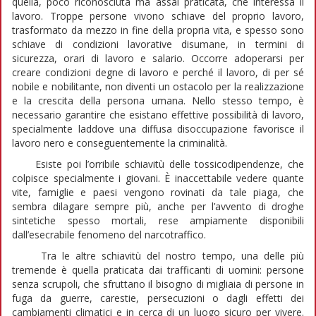
quella, poco riconosciuta ma assai praticata, che interessa il
lavoro. Troppe persone vivono schiave del proprio lavoro,
trasformato da mezzo in fine della propria vita, e spesso sono
schiave di condizioni lavorative disumane, in termini di
sicurezza, orari di lavoro e salario. Occorre adoperarsi per
creare condizioni degne di lavoro e perché il lavoro, di per sé
nobile e nobilitante, non diventi un ostacolo per la realizzazione
e la crescita della persona umana. Nello stesso tempo, è
necessario garantire che esistano effettive possibilità di lavoro,
specialmente laddove una diffusa disoccupazione favorisce il
lavoro nero e conseguentemente la criminalità.
Esiste poi l’orribile schiavitù delle tossicodipendenze, che
colpisce specialmente i giovani. È inaccettabile vedere quante
vite, famiglie e paesi vengono rovinati da tale piaga, che
sembra dilagare sempre più, anche per l’avvento di droghe
sintetiche spesso mortali, rese ampiamente disponibili
dall’esecrabile fenomeno del narcotraffico.
Tra le altre schiavitù del nostro tempo, una delle più
tremende è quella praticata dai trafficanti di uomini: persone
senza scrupoli, che sfruttano il bisogno di migliaia di persone in
fuga da guerre, carestie, persecuzioni o dagli effetti dei
cambiamenti climatici e in cerca di un luogo sicuro per vivere.