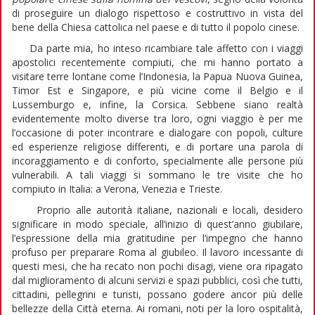
di proseguire un dialogo rispettoso e costruttivo in vista del
bene della Chiesa cattolica nel paese e di tutto il popolo cinese.
Da parte mia, ho inteso ricambiare tale affetto con i viaggi
apostolici recentemente compiuti, che mi hanno portato a
visitare terre lontane come l’Indonesia, la Papua Nuova Guinea,
Timor Est e Singapore, e più vicine come il Belgio e il
Lussemburgo e, infine, la Corsica. Sebbene siano realtà
evidentemente molto diverse tra loro, ogni viaggio è per me
l’occasione di poter incontrare e dialogare con popoli, culture
ed esperienze religiose differenti, e di portare una parola di
incoraggiamento e di conforto, specialmente alle persone più
vulnerabili. A tali viaggi si sommano le tre visite che ho
compiuto in Italia: a Verona, Venezia e Trieste.
Proprio alle autorità italiane, nazionali e locali, desidero
significare in modo speciale, all’inizio di quest’anno giubilare,
l’espressione della mia gratitudine per l’impegno che hanno
profuso per preparare Roma al giubileo. Il lavoro incessante di
questi mesi, che ha recato non pochi disagi, viene ora ripagato
dal miglioramento di alcuni servizi e spazi pubblici, così che tutti,
cittadini, pellegrini e turisti, possano godere ancor più delle
bellezze della Città eterna. Ai romani, noti per la loro ospitalità,