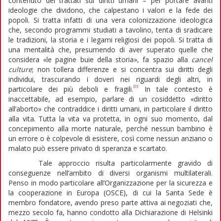
contenuto dei trattati sui diritti umani – per portare avanti
ideologie che dividono, che calpestano i valori e la fede dei
popoli. Si tratta infatti di una vera colonizzazione ideologica
che, secondo programmi studiati a tavolino, tenta di sradicare
le tradizioni, la storia e i legami religiosi dei popoli. Si tratta di
una mentalità che, presumendo di aver superato quelle che
considera «le pagine buie della storia», fa spazio alla
cancel
culture
; non tollera differenze e si concentra sui diritti degli
individui, trascurando i doveri nei riguardi degli altri, in
[2]
particolare dei più deboli e fragili.
In tale contesto è
inaccettabile, ad esempio, parlare di un cosiddetto «diritto
all’aborto» che contraddice i diritti umani, in particolare il diritto
alla vita. Tutta la vita va protetta, in ogni suo momento, dal
concepimento alla morte naturale, perché nessun bambino è
un errore o è colpevole di esistere, così come nessun anziano o
malato può essere privato di speranza e scartato.
Tale approccio risulta particolarmente gravido di
conseguenze nell’ambito di diversi organismi multilaterali.
Penso in modo particolare all’Organizzazione per la sicurezza e
la cooperazione in Europa (OSCE), di cui la Santa Sede è
membro fondatore, avendo preso parte attiva ai negoziati che,
mezzo secolo fa, hanno condotto alla Dichiarazione di Helsinki