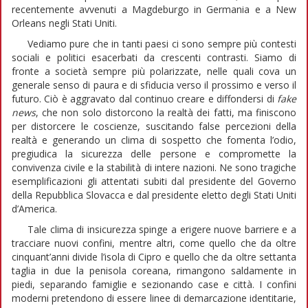
recentemente avvenuti a Magdeburgo in Germania e a New
Orleans negli Stati Uniti.
Vediamo pure che in tanti paesi ci sono sempre più contesti
sociali e politici esacerbati da crescenti contrasti. Siamo di
fronte a società sempre più polarizzate, nelle quali cova un
generale senso di paura e di sfiducia verso il prossimo e verso il
futuro. Ciò è aggravato dal continuo creare e diffondersi di
fake
news
, che non solo distorcono la realtà dei fatti, ma finiscono
per distorcere le coscienze, suscitando false percezioni della
realtà e generando un clima di sospetto che fomenta l’odio,
pregiudica la sicurezza delle persone e compromette la
convivenza civile e la stabilità di intere nazioni. Ne sono tragiche
esemplificazioni gli attentati subiti dal presidente del Governo
della Repubblica Slovacca e dal presidente eletto degli Stati Uniti
d’America.
Tale clima di insicurezza spinge a erigere nuove barriere e a
tracciare nuovi confini, mentre altri, come quello che da oltre
cinquant’anni divide l’isola di Cipro e quello che da oltre settanta
taglia in due la penisola coreana, rimangono saldamente in
piedi, separando famiglie e sezionando case e città. I confini
moderni pretendono di essere linee di demarcazione identitarie,