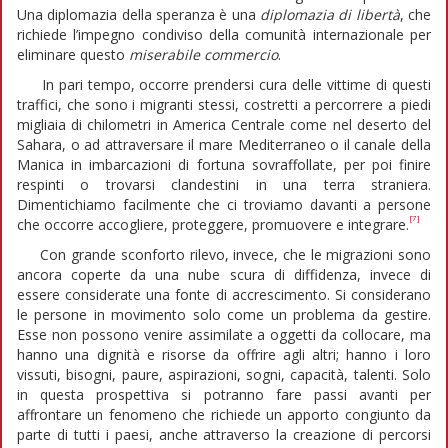
Una diplomazia della speranza è una
diplomazia di libertà
, che
richiede l’impegno condiviso della comunità internazionale per
eliminare questo
miserabile commercio
.
In pari tempo, occorre prendersi cura delle vittime di questi
traffici, che sono i migranti stessi, costretti a percorrere a piedi
migliaia di chilometri in America Centrale come nel deserto del
Sahara, o ad attraversare il mare Mediterraneo o il canale della
Manica in imbarcazioni di fortuna sovraffollate, per poi finire
respinti o trovarsi clandestini in una terra straniera.
Dimentichiamo facilmente che ci troviamo davanti a persone
[7]
che occorre accogliere, proteggere, promuovere e integrare.
Con grande sconforto rilevo, invece, che le migrazioni sono
ancora coperte da una nube scura di diffidenza, invece di
essere considerate una fonte di accrescimento. Si considerano
le persone in movimento solo come un problema da gestire.
Esse non possono venire assimilate a oggetti da collocare, ma
hanno una dignità e risorse da offrire agli altri; hanno i loro
vissuti, bisogni, paure, aspirazioni, sogni, capacità, talenti. Solo
in questa prospettiva si potranno fare passi avanti per
affrontare un fenomeno che richiede un apporto congiunto da
parte di tutti i paesi, anche attraverso la creazione di percorsi