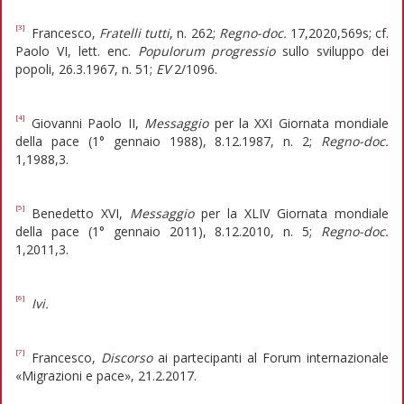
[3]
Francesco,
Fratelli tutti
, n. 262;
Regno-doc.
17,2020,569s; cf.
Paolo VI, lett. enc.
Populorum progressio
sullo sviluppo dei
popoli, 26.3.1967, n. 51;
EV
2/1096.
[4]
Giovanni Paolo II,
Messaggio
per la XXI Giornata mondiale
della pace (1° gennaio 1988), 8.12.1987, n. 2;
Regno-doc.
1,1988,3.
[5]
Benedetto XVI,
Messaggio
per la XLIV Giornata mondiale
della pace (1° gennaio 2011), 8.12.2010, n. 5;
Regno-doc.
1,2011,3.
[6]
Ivi.
[7]
Francesco,
Discorso
ai partecipanti al Forum internazionale
«Migrazioni e pace», 21.2.2017.