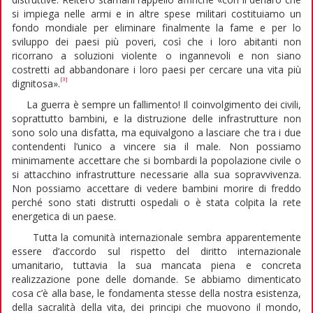
si impiega nelle armi e in altre spese militari costituiamo un
fondo mondiale per eliminare finalmente la fame e per lo
sviluppo dei paesi più poveri, così che i loro abitanti non
ricorrano a soluzioni violente o ingannevoli e non siano
costretti ad abbandonare i loro paesi per cercare una vita più
[3]
dignitosa».
La guerra è sempre un fallimento! Il coinvolgimento dei civili,
soprattutto bambini, e la distruzione delle infrastrutture non
sono solo una disfatta, ma equivalgono a lasciare che tra i due
contendenti l’unico a vincere sia il male. Non possiamo
minimamente accettare che si bombardi la popolazione civile o
si attacchino infrastrutture necessarie alla sua sopravvivenza.
Non possiamo accettare di vedere bambini morire di freddo
perché sono stati distrutti ospedali o è stata colpita la rete
energetica di un paese.
Tutta la comunità internazionale sembra apparentemente
essere d’accordo sul rispetto del diritto internazionale
umanitario, tuttavia la sua mancata piena e concreta
realizzazione pone delle domande. Se abbiamo dimenticato
cosa c’è alla base, le fondamenta stesse della nostra esistenza,
della sacralità della vita, dei principi che muovono il mondo,