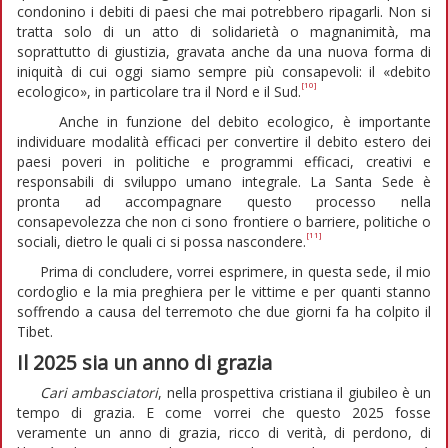
condonino i debiti di paesi che mai potrebbero ripagarli. Non si
tratta solo di un atto di solidarietà o magnanimità, ma
soprattutto di giustizia, gravata anche da una nuova forma di
iniquità di cui oggi siamo sempre più consapevoli: il «debito
[10]
ecologico», in particolare tra il Nord e il Sud.
Anche in funzione del debito ecologico, è importante
individuare modalità efficaci per convertire il debito estero dei
paesi poveri in politiche e programmi efficaci, creativi e
responsabili di sviluppo umano integrale. La Santa Sede è
pronta ad accompagnare questo processo nella
consapevolezza che non ci sono frontiere o barriere, politiche o
[11]
sociali, dietro le quali ci si possa nascondere.
Prima di concludere, vorrei esprimere, in questa sede, il mio
cordoglio e la mia preghiera per le vittime e per quanti stanno
soffrendo a causa del terremoto che due giorni fa ha colpito il
Tibet.
Il 2025 sia un anno di grazia
Cari ambasciatori
, nella prospettiva cristiana il giubileo è un
tempo di grazia. E come vorrei che questo 2025 fosse
veramente un anno di grazia, ricco di verità, di perdono, di