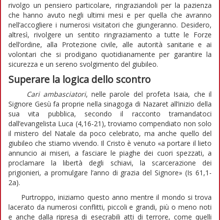
rivolgo un pensiero particolare, ringraziandoli per la pazienza
che hanno avuto negli ultimi mesi e per quella che avranno
nell’accogliere i numerosi visitatori che giungeranno. Desidero,
altresì, rivolgere un sentito ringraziamento a tutte le Forze
dell’ordine, alla Protezione civile, alle autorità sanitarie e ai
volontari che si prodigano quotidianamente per garantire la
sicurezza e un sereno svolgimento del giubileo.
Superare la logica dello scontro
Cari ambasciatori
, nelle parole del profeta Isaia, che il
Signore Gesù fa proprie nella sinagoga di Nazaret all’inizio della
sua vita pubblica, secondo il racconto tramandatoci
dall’evangelista Luca (4,16-21), troviamo compendiato non solo
il mistero del Natale da poco celebrato, ma anche quello del
giubileo che stiamo vivendo. Il Cristo è venuto «a portare il lieto
annuncio ai miseri, a fasciare le piaghe dei cuori spezzati, a
proclamare la libertà degli schiavi, la scarcerazione dei
prigionieri, a promulgare l’anno di grazia del Signore» (Is 61,1-
2a).
Purtroppo, iniziamo questo anno mentre il mondo si trova
lacerato da numerosi conflitti, piccoli e grandi, più o meno noti
e anche dalla ripresa di esecrabili atti di terrore, come quelli