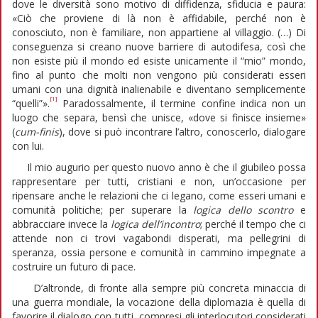
dove le diversità sono motivo di diffidenza, sfiducia e paura:
«Ciò che proviene di là non è affidabile, perché non è
conosciuto, non è familiare, non appartiene al villaggio. (…) Di
conseguenza si creano nuove barriere di autodifesa, così che
non esiste più il mondo ed esiste unicamente il “mio” mondo,
fino al punto che molti non vengono più considerati esseri
umani con una dignità inalienabile e diventano semplicemente
[1]
“quelli”».
Paradossalmente, il termine confine indica non un
luogo che separa, bensì che unisce, «dove si finisce insieme»
(
cum-finis
), dove si può incontrare l’altro, conoscerlo, dialogare
con lui.
Il mio augurio per questo nuovo anno è che il giubileo possa
rappresentare per tutti, cristiani e non, un’occasione per
ripensare anche le relazioni che ci legano, come esseri umani e
comunità politiche; per superare la
logica dello scontro
e
abbracciare invece la
logica dell’incontro
; perché il tempo che ci
attende non ci trovi vagabondi disperati, ma pellegrini di
speranza, ossia persone e comunità in cammino impegnate a
costruire un futuro di pace.
D’altronde, di fronte alla sempre più concreta minaccia di
una guerra mondiale, la vocazione della diplomazia è quella di
favorire il dialogo con tutti, compresi gli interlocutori considerati