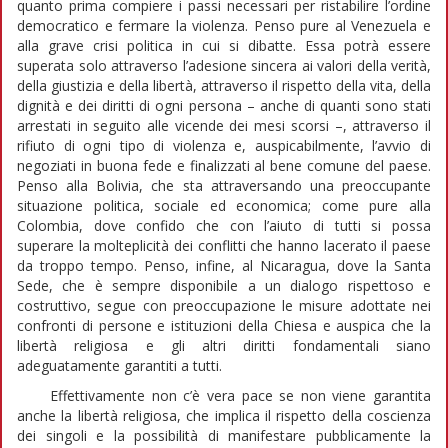
quanto prima compiere i passi necessari per ristabilire l’ordine
democratico e fermare la violenza. Penso pure al Venezuela e
alla grave crisi politica in cui si dibatte. Essa potrà essere
superata solo attraverso l’adesione sincera ai valori della verità,
della giustizia e della libertà, attraverso il rispetto della vita, della
dignità e dei diritti di ogni persona – anche di quanti sono stati
arrestati in seguito alle vicende dei mesi scorsi –, attraverso il
rifiuto di ogni tipo di violenza e, auspicabilmente, l’avvio di
negoziati in buona fede e finalizzati al bene comune del paese.
Penso alla Bolivia, che sta attraversando una preoccupante
situazione politica, sociale ed economica; come pure alla
Colombia, dove confido che con l’aiuto di tutti si possa
superare la molteplicità dei conflitti che hanno lacerato il paese
da troppo tempo. Penso, infine, al Nicaragua, dove la Santa
Sede, che è sempre disponibile a un dialogo rispettoso e
costruttivo, segue con preoccupazione le misure adottate nei
confronti di persone e istituzioni della Chiesa e auspica che la
libertà religiosa e gli altri diritti fondamentali siano
adeguatamente garantiti a tutti.
Effettivamente non c’è vera pace se non viene garantita
anche la libertà religiosa, che implica il rispetto della coscienza
dei singoli e la possibilità di manifestare pubblicamente la