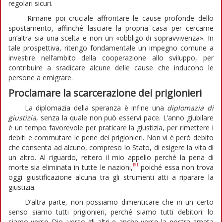
regolari sicuri.
Rimane poi cruciale affrontare le cause profonde dello
spostamento, affinché lasciare la propria casa per cercarne
un’altra sia una scelta e non un «obbligo di sopravvivenza». In
tale prospettiva, ritengo fondamentale un impegno comune a
investire nell’ambito della cooperazione allo sviluppo, per
contribuire a sradicare alcune delle cause che inducono le
persone a emigrare.
Proclamare la scarcerazione dei prigionieri
La diplomazia della speranza è infine una
diplomazia di
giustizia
, senza la quale non può esservi pace. L’anno giubilare
è un tempo favorevole per praticare la giustizia, per rimettere i
debiti e commutare le pene dei prigionieri. Non vi è però debito
che consenta ad alcuno, compreso lo Stato, di esigere la vita di
un altro. Al riguardo, reitero il mio appello perché la pena di
[8]
morte sia eliminata in tutte le nazioni,
poiché essa non trova
oggi giustificazione alcuna tra gli strumenti atti a riparare la
giustizia.
D’altra parte, non possiamo dimenticare che in un certo
senso siamo tutti prigionieri, perché siamo tutti debitori: lo
siamo verso Dio, verso gli altri e anche verso la nostra amata