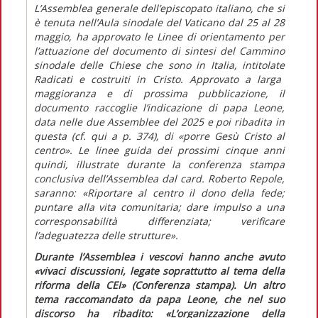
L’Assemblea generale dell’episcopato italiano, che si
è tenuta nell’Aula sinodale del Vaticano dal 25 al 28
maggio, ha approvato le
Linee di orientamento per
l’attuazione del documento di sintesi del Cammino
sinodale delle Chiese che sono in Italia,
intitolate
Radicati e costruiti in Cristo.
Approvato a larga
maggioranza e di prossima pubblicazione, il
documento raccoglie l’indicazione di papa Leone,
data nelle due Assemblee del 2025 e poi ribadita in
questa (cf.
qui
a p. 374), di
«porre Gesù Cristo al
centro»
. Le linee guida dei prossimi cinque anni
quindi, illustrate durante la conferenza stampa
conclusiva dell’Assemblea dal card. Roberto Repole,
saranno:
«Riportare al centro il dono della fede;
puntare alla vita comunitaria; dare impulso a una
corresponsabilità differenziata; verificare
l’adeguatezza delle strutture».
Durante l’Assemblea i vescovi hanno anche avuto
«vivaci discussioni, legate soprattutto al tema della
riforma della CEI»
(Conferenza stampa). Un altro
tema raccomandato da papa Leone, che nel suo
discorso ha ribadito:
«L’organizzazione della