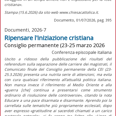
cristiana».
Stampa (15.6.2026) da sito web www.chiesacattolica.it.
Documento, 01/07/2026, pag. 395
Documenti, 2026-7
Ripensare l'iniziazione cristiana
Consiglio permanente (23-25 marzo 2026
Conferenza episcopale italiana
Uscito a ridosso della pubblicazione dei risultati del
referendum sulla separazione delle carriere dei magistrati, il
Comunicato finale
del Consiglio permanente della CEI (23-
25.3.2026) presenta una nutrita serie di attenzioni, ma evita
con cura qualsiasi riferimento all’attualità politica italiana.
Non manca invece il riferimento al Medio Oriente e alla
«guerra [che] continua a presentarsi come strumento
ordinario di risoluzione delle controversie»,
citando la nota
Educare a una pace disarmata e disarmante.
Aprendo poi la
carrellata sulle tematiche più propriamente ecclesiali, dopo
aver espresso
«gratitudine ai sacerdoti chiamati a un carico
pastorale notevole»,
si fa cenno tra l’altro alle
«
Linee di