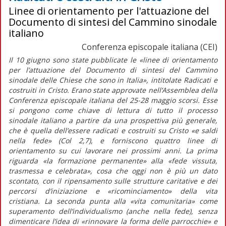
Linee di orientamento per l'attuazione del
Documento di sintesi del Cammino sinodale
italiano
Conferenza episcopale italiana (CEI)
Il 10 giugno sono state pubblicate le
«linee di orientamento
per l’attuazione del Documento di sintesi del Cammino
sinodale delle Chiese che sono in Italia»
, intitolate
Radicati e
costruiti in Cristo.
Erano state approvate nell’Assemblea della
Conferenza episcopale italiana del 25-28 maggio scorsi. Esse
si pongono come chiave di lettura di tutto il processo
sinodale italiano a partire da una prospettiva più generale,
che è quella dell’essere radicati e costruiti su Cristo «e saldi
nella fede» (Col 2,7), e forniscono quattro linee di
orientamento su cui lavorare nei prossimi anni. La prima
riguarda
«la formazione permanente»
alla
«fede vissuta,
trasmessa e celebrata»,
cosa che oggi non è più un dato
scontato, con il ripensamento sulle strutture caritative e dei
percorsi d’iniziazione e «ricominciamento» della vita
cristiana. La seconda punta alla
«vita comunitaria»
come
superamento dell’individualismo (anche nella fede), senza
dimenticare l’idea di
«rinnovare la forma delle parrocchie»
e