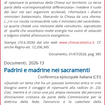
di ripensare la presenza della Chiesa sul territorio. La terza
parla della
«corresponsabilità differenziata»
: rivedere il ruolo
dei laici nei vari organismi ecclesiali, riformulare i diversi
«ministeri battesimali»,
liberando la Chiesa da una
«forma
(…) in cui risulta riconoscibile solo il ministero del sacerdote».
La quarta chiede una revisione delle «strutture», soprattutto
di quelle che assorbono molte energie ma
«sono di ostacolo
e tolgono vitalità all’annuncio evangelico».
Stampa (10.6.2026) dal sito web
www.chiesacattolica.it
. Cf.
anche Regno-att. 12,206,345.
Documento, 01/07/2026, pag. 385
Documenti, 2026-13
Padrini e madrine nei sacramenti
Conferenza episcopale italiana (CEI)
«Quando un tema che ha un passato luminoso entra in crisi
bisogna avere il coraggio di ripensarlo alla radice»
(n. 23).
Così, mentre è in corso una più ampia revisione del percorso
d’iniziazione cristiana da parte della Commissione per la
dottrina della fede, l’annuncio e la catechesi della