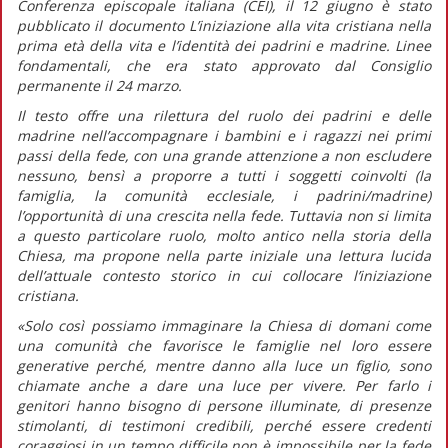
Conferenza episcopale italiana (CEI), il 12 giugno è stato
pubblicato il documento
L’iniziazione alla vita cristiana nella
prima età della vita e l’identità dei padrini e madrine. Linee
fondamentali,
che era stato approvato dal Consiglio
permanente il 24 marzo.
Il testo offre una rilettura del ruolo dei padrini e delle
madrine nell’accompagnare i bambini e i ragazzi nei primi
passi della fede, con una grande attenzione a non escludere
nessuno, bensì a proporre a tutti i soggetti coinvolti (la
famiglia, la comunità ecclesiale, i padrini/madrine)
l’opportunità di una crescita nella fede. Tuttavia non si limita
a questo particolare ruolo, molto antico nella storia della
Chiesa, ma propone nella parte iniziale una lettura lucida
dell’attuale contesto storico in cui collocare l’iniziazione
cristiana.
«Solo così possiamo immaginare la Chiesa di domani come
una comunità che favorisce le famiglie nel loro essere
generative perché, mentre
danno alla luce
un figlio, sono
chiamate anche a
dare una luce
per vivere. Per farlo i
genitori hanno bisogno di persone illuminate, di presenze
stimolanti, di testimoni credibili, perché essere credenti
coraggiosi in un tempo difficile non è impossibile per la fede