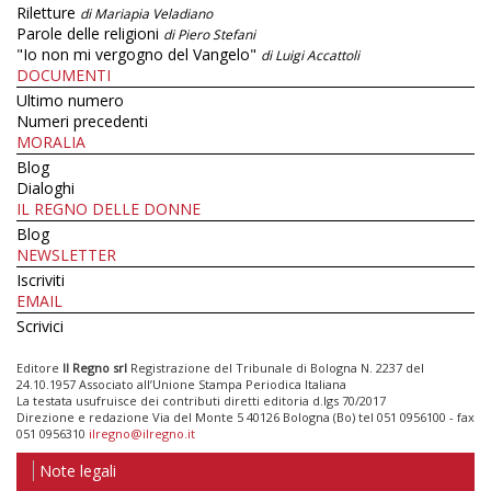
Riletture
di Mariapia Veladiano
Parole delle religioni
di Piero Stefani
"Io non mi vergogno del Vangelo"
di Luigi Accattoli
DOCUMENTI
Ultimo numero
Numeri precedenti
MORALIA
Blog
Dialoghi
IL REGNO DELLE DONNE
Blog
NEWSLETTER
Iscriviti
EMAIL
Scrivici
Editore
Il Regno srl
Registrazione del Tribunale di Bologna N. 2237 del
24.10.1957 Associato all’Unione Stampa Periodica Italiana
La testata usufruisce dei contributi diretti editoria d.lgs 70/2017
Direzione e redazione Via del Monte 5 40126 Bologna (Bo) tel 051 0956100 - fax
051 0956310
ilregno@ilregno.it
Note legali