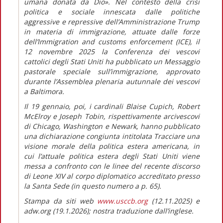
umana donata da Dio».
Nel contesto della crisi
politica e sociale innescata dalle politiche
aggressive e repressive dell’Amministrazione Trump
in materia di immigrazione, attuate dalle forze
dell’Immigration and customs enforcement (ICE), il
12 novembre 2025 la Conferenza dei vescovi
cattolici degli Stati Uniti ha pubblicato un
Messaggio
pastorale speciale sull’immigrazione,
approvato
durante l’Assemblea plenaria autunnale dei vescovi
a Baltimora.
Il 19 gennaio, poi, i cardinali Blaise Cupich, Robert
McElroy e Joseph Tobin, rispettivamente arcivescovi
di Chicago, Washington e Newark, hanno pubblicato
una dichiarazione congiunta intitolata
Tracciare una
visione morale della politica estera americana
, in
cui l’attuale politica estera degli Stati Uniti viene
messa a confronto con le linee del recente discorso
di Leone XIV al corpo diplomatico accreditato presso
la Santa Sede (in
questo numero
a p. 65).
Stampa da siti web
www.usccb.org
(12.11.2025) e
adw.org (19.1.2026); nostra traduzione dall’inglese.