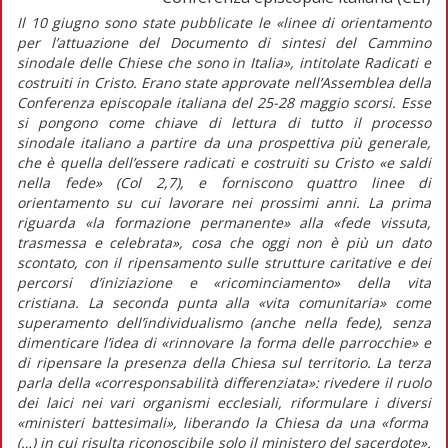
Il 10 giugno sono state pubblicate le
«linee di orientamento
per l’attuazione del Documento di sintesi del Cammino
sinodale delle Chiese che sono in Italia»
, intitolate
Radicati e
costruiti in Cristo.
Erano state approvate nell’Assemblea della
Conferenza episcopale italiana del 25-28 maggio scorsi. Esse
si pongono come chiave di lettura di tutto il processo
sinodale italiano a partire da una prospettiva più generale,
che è quella dell’essere radicati e costruiti su Cristo «e saldi
nella fede» (Col 2,7), e forniscono quattro linee di
orientamento su cui lavorare nei prossimi anni. La prima
riguarda
«la formazione permanente»
alla
«fede vissuta,
trasmessa e celebrata»,
cosa che oggi non è più un dato
scontato, con il ripensamento sulle strutture caritative e dei
percorsi d’iniziazione e «ricominciamento» della vita
cristiana. La seconda punta alla
«vita comunitaria»
come
superamento dell’individualismo (anche nella fede), senza
dimenticare l’idea di
«rinnovare la forma delle parrocchie»
e
di ripensare la presenza della Chiesa sul territorio. La terza
parla della
«corresponsabilità differenziata»
: rivedere il ruolo
dei laici nei vari organismi ecclesiali, riformulare i diversi
«ministeri battesimali»,
liberando la Chiesa da una
«forma
(…) in cui risulta riconoscibile solo il ministero del sacerdote».