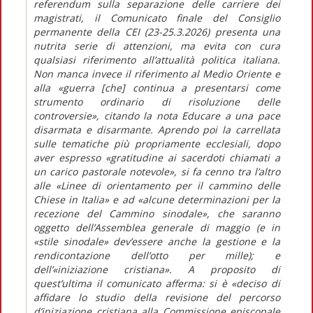
referendum sulla separazione delle carriere dei
magistrati, il
Comunicato finale
del Consiglio
permanente della CEI (23-25.3.2026) presenta una
nutrita serie di attenzioni, ma evita con cura
qualsiasi riferimento all’attualità politica italiana.
Non manca invece il riferimento al Medio Oriente e
alla
«guerra [che] continua a presentarsi come
strumento ordinario di risoluzione delle
controversie»,
citando la nota
Educare a una pace
disarmata e disarmante.
Aprendo poi la carrellata
sulle tematiche più propriamente ecclesiali, dopo
aver espresso
«gratitudine ai sacerdoti chiamati a
un carico pastorale notevole»,
si fa cenno tra l’altro
alle
«
Linee di orientamento
per il cammino delle
Chiese in Italia»
e ad
«alcune determinazioni per la
recezione del Cammino sinodale»,
che saranno
oggetto dell’Assemblea generale di maggio (e in
«stile sinodale»
dev’essere anche la gestione e la
rendicontazione dell’otto per mille); e
dell’
«iniziazione cristiana»
. A proposito di
quest’ultima il comunicato afferma: si è
«deciso di
affidare lo studio della revisione del percorso
d’iniziazione cristiana alla Commissione episcopale