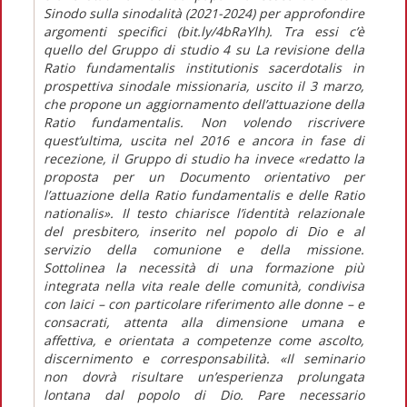
Sinodo sulla sinodalità (2021-2024) per approfondire
argomenti specifici (bit.ly/4bRaYlh). Tra essi c’è
quello del Gruppo di studio 4 su
La revisione della
Ratio fundamentalis institutionis sacerdotalis
in
prospettiva sinodale missionaria,
uscito il 3 marzo,
che propone un aggiornamento dell’attuazione della
Ratio fundamentalis
. Non volendo riscrivere
quest’ultima, uscita nel 2016 e ancora in fase di
recezione, il Gruppo di studio ha invece
«redatto la
proposta per un Documento orientativo per
l’attuazione della
Ratio fundamentalis
e delle
Ratio
nationalis
».
Il testo chiarisce l’identità relazionale
del presbitero, inserito nel popolo di Dio e al
servizio della comunione e della missione.
Sottolinea la necessità di una formazione più
integrata nella vita reale delle comunità, condivisa
con laici – con particolare riferimento alle donne – e
consacrati, attenta alla dimensione umana e
affettiva, e orientata a competenze come ascolto,
discernimento e corresponsabilità.
«Il seminario
non dovrà risultare un’esperienza prolungata
lontana dal popolo di Dio. Pare necessario