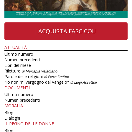
ACQUISTA FASCICOLI
ATTUALITÀ
Ultimo numero
Numeri precedenti
Libri del mese
Riletture
di Mariapia Veladiano
Parole delle religioni
di Piero Stefani
"Io non mi vergogno del Vangelo"
di Luigi Accattoli
DOCUMENTI
Ultimo numero
Numeri precedenti
MORALIA
Blog
Dialoghi
IL REGNO DELLE DONNE
Blog