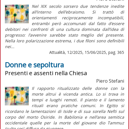
Nel XIX secolo sorsero due tendenze inedite
all’interno dell’ebraismo. Si trattò di
orientamenti reciprocamente incompatibili,
entrambi però accomunati dal fatto d’essere
debitori nei confronti di una cultura dominata dall’idea di
progresso: l’avvenire sarebbe stato meglio del presente.
Nella loro polarizzazione estrema, i due filoni sono definibili
nei...
Attualità, 12/2025, 15/06/2025, pag. 365
Donne e sepoltura
Presenti e assenti nella Chiesa
Piero Stefani
Il rapporto ritualizzato delle donne con la
morte altrui è vicenda antica. Lo si trova in
tempi e luoghi remoti. Il pianto e il lamento
rituali erano pratiche comuni. In Egitto si
ricordano le lamentazioni di Iside e di sua sorella Nefti sul
corpo del morto Osiride. In Babilonia e nell’area semitica
occidentale quelle per la morte del giovane dio Tammuz
(culto così diffuso da giungere...