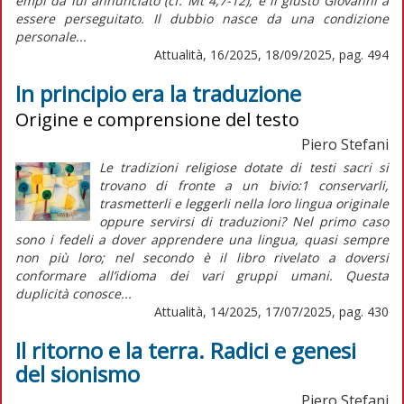
empi da lui annunciato (cf. Mt 4,7-12), è il giusto Giovanni a
essere perseguitato. Il dubbio nasce da una condizione
personale...
Attualità, 16/2025, 18/09/2025, pag. 494
In principio era la traduzione
Origine e comprensione del testo
Piero Stefani
Le tradizioni religiose dotate di testi sacri si
trovano di fronte a un bivio:1 conservarli,
trasmetterli e leggerli nella loro lingua originale
oppure servirsi di traduzioni? Nel primo caso
sono i fedeli a dover apprendere una lingua, quasi sempre
non più loro; nel secondo è il libro rivelato a doversi
conformare all’idioma dei vari gruppi umani. Questa
duplicità conosce...
Attualità, 14/2025, 17/07/2025, pag. 430
Il ritorno e la terra. Radici e genesi
del sionismo
Piero Stefani