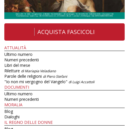
ACQUISTA FASCICOLI
ATTUALITÀ
Ultimo numero
Numeri precedenti
Libri del mese
Riletture
di Mariapia Veladiano
Parole delle religioni
di Piero Stefani
"Io non mi vergogno del Vangelo"
di Luigi Accattoli
DOCUMENTI
Ultimo numero
Numeri precedenti
MORALIA
Blog
Dialoghi
IL REGNO DELLE DONNE
Blog