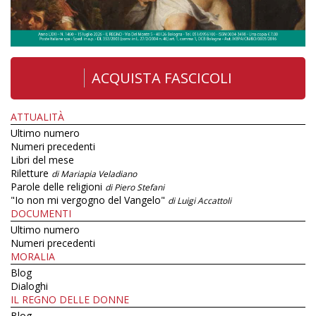
ACQUISTA FASCICOLI
ATTUALITÀ
Ultimo numero
Numeri precedenti
Libri del mese
Riletture
di Mariapia Veladiano
Parole delle religioni
di Piero Stefani
"Io non mi vergogno del Vangelo"
di Luigi Accattoli
DOCUMENTI
Ultimo numero
Numeri precedenti
MORALIA
Blog
Dialoghi
IL REGNO DELLE DONNE
Blog