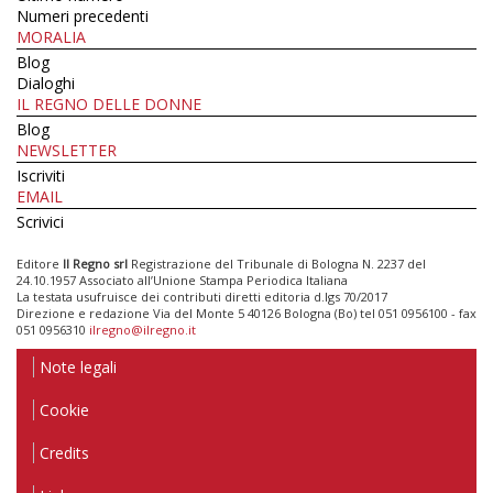
Numeri precedenti
MORALIA
Blog
Dialoghi
IL REGNO DELLE DONNE
Blog
NEWSLETTER
Iscriviti
EMAIL
Scrivici
Editore
Il Regno srl
Registrazione del Tribunale di Bologna N. 2237 del
24.10.1957 Associato all’Unione Stampa Periodica Italiana
La testata usufruisce dei contributi diretti editoria d.lgs 70/2017
Direzione e redazione Via del Monte 5 40126 Bologna (Bo) tel 051 0956100 - fax
051 0956310
ilregno@ilregno.it
Note legali
Cookie
Credits