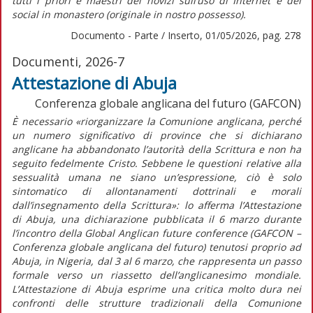
tutti i priori e maestri dei novizi sull’uso di Internet e dei
social in monastero (originale in nostro possesso).
Documento - Parte / Inserto, 01/05/2026, pag. 278
Documenti, 2026-7
Attestazione di Abuja
Conferenza globale anglicana del futuro (GAFCON)
È necessario
«riorganizzare la Comunione anglicana, perché
un numero significativo di province che si dichiarano
anglicane ha abbandonato l’autorità della Scrittura e non ha
seguito fedelmente Cristo. Sebbene le questioni relative alla
sessualità umana ne siano un’espressione, ciò è solo
sintomatico di allontanamenti dottrinali e morali
dall’insegnamento della Scrittura»:
lo afferma l’
Attestazione
di Abuja,
una dichiarazione pubblicata il 6 marzo durante
l’incontro della Global Anglican future conference (GAFCON –
Conferenza globale anglicana del futuro) tenutosi proprio ad
Abuja, in Nigeria, dal 3 al 6 marzo
,
che rappresenta un passo
formale verso un riassetto dell’anglicanesimo mondiale.
L’
Attestazione di Abuja
esprime una critica molto dura nei
confronti delle strutture tradizionali della Comunione