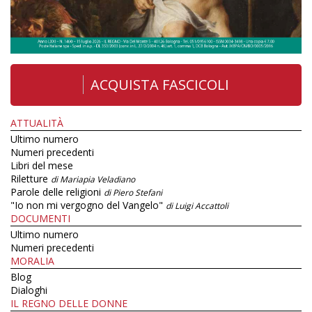
ACQUISTA FASCICOLI
ATTUALITÀ
Ultimo numero
Numeri precedenti
Libri del mese
Riletture
di Mariapia Veladiano
Parole delle religioni
di Piero Stefani
"Io non mi vergogno del Vangelo"
di Luigi Accattoli
DOCUMENTI
Ultimo numero
Numeri precedenti
MORALIA
Blog
Dialoghi
IL REGNO DELLE DONNE