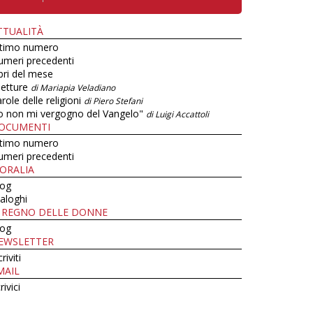
TTUALITÀ
ltimo numero
umeri precedenti
bri del mese
letture
di Mariapia Veladiano
role delle religioni
di Piero Stefani
o non mi vergogno del Vangelo"
di Luigi Accattoli
OCUMENTI
ltimo numero
umeri precedenti
ORALIA
log
aloghi
L REGNO DELLE DONNE
log
EWSLETTER
criviti
MAIL
rivici