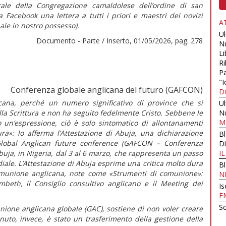
ale della Congregazione camaldolese dell’ordine di san
 Facebook una lettera a tutti i priori e maestri dei novizi
A
nale in nostro possesso).
U
Documento - Parte / Inserto, 01/05/2026, pag. 278
N
Li
Ri
Pa
"I
Conferenza globale anglicana del futuro (GAFCON)
D
cana, perché un numero significativo di province che si
U
la Scrittura e non ha seguito fedelmente Cristo. Sebbene le
N
M
o un’espressione, ciò è solo sintomatico di allontanamenti
tura»:
lo afferma l’
Attestazione di Abuja,
una dichiarazione
B
 Global Anglican future conference (GAFCON – Conferenza
Di
uja, in Nigeria, dal 3 al 6 marzo
,
che rappresenta un passo
I
ale. L’
Attestazione di Abuja
esprime una critica molto dura
B
 Comunione anglicana, note come «Strumenti di comunione»:
N
mbeth, il Consiglio consultivo anglicano e il Meeting dei
Is
E
Sc
ione anglicana globale (GAC), sostiene di non voler creare
nuto, invece, è stato un trasferimento della gestione della