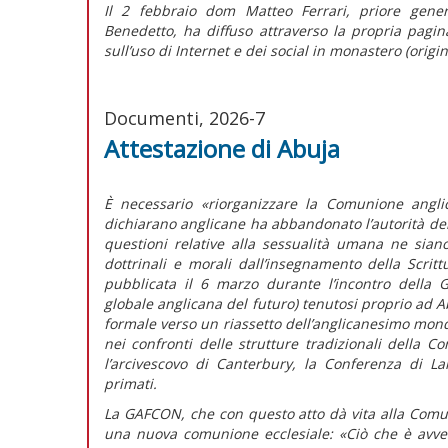
Il 2 febbraio dom Matteo Ferrari, priore gener
Benedetto, ha diffuso attraverso la propria pagina
sull’uso di Internet e dei social in monastero (origi
Documenti, 2026-7
Attestazione di Abuja
È necessario
«riorganizzare la Comunione angli
dichiarano anglicane ha abbandonato l’autorità del
questioni relative alla sessualità umana ne sian
dottrinali e morali dall’insegnamento della Scrit
pubblicata il 6 marzo durante l’incontro della
globale anglicana del futuro) tenutosi proprio ad Ab
formale verso un riassetto dell’anglicanesimo mondi
nei confronti delle strutture tradizionali della
l’arcivescovo di Canterbury, la Conferenza di La
primati.
La GAFCON, che con questo atto dà vita alla Comun
una nuova comunione ecclesiale:
«Ciò che è avve