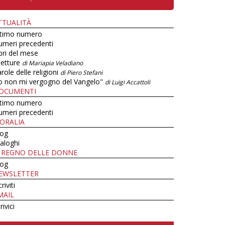
TTUALITÀ
ltimo numero
umeri precedenti
bri del mese
letture
di Mariapia Veladiano
role delle religioni
di Piero Stefani
o non mi vergogno del Vangelo"
di Luigi Accattoli
OCUMENTI
ltimo numero
umeri precedenti
ORALIA
log
aloghi
L REGNO DELLE DONNE
log
EWSLETTER
criviti
MAIL
rivici