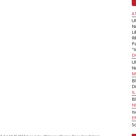
A
U
N
Li
Ri
Pa
"I
D
U
N
M
B
Di
I
B
N
Is
E
Sc