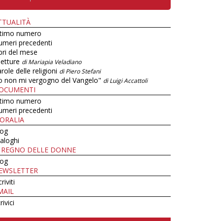
TTUALITÀ
ltimo numero
umeri precedenti
bri del mese
letture
di Mariapia Veladiano
role delle religioni
di Piero Stefani
o non mi vergogno del Vangelo"
di Luigi Accattoli
OCUMENTI
ltimo numero
umeri precedenti
ORALIA
log
aloghi
L REGNO DELLE DONNE
log
EWSLETTER
criviti
MAIL
rivici