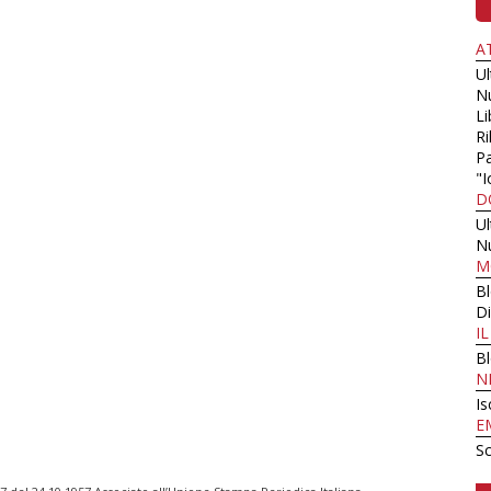
A
U
N
Li
Ri
Pa
"I
D
U
N
M
B
Di
I
B
N
Is
E
Sc