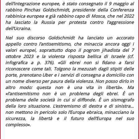
dell’integrazione europee, è stato consegnato il 9 maggio al
rabbino Pinchas Goldschmidt, presidente della Conferenza
rabbinica europea e già rabbino capo di Mosca, che nel 2022
ha lasciato la Russia per protesta contro l’aggressione
dell’Ucraina.
Nel suo discorso Goldschmidt ha lanciato un accorato
appello contro l’antisemitismo, che minaccia ancora oggi i
valori europei, soprattutto dopo il pogrom jihadista del 7
ottobre 2023 e la violenta risposta bellica di Israele (cf.
infografica
a p. 376).
«Gli ebrei non si fidano a farsi
riconoscere come tali. Tolgono la
mezuzah
dagli stipiti delle
porte, prenotano Uber e i servizi di consegna a domicilio con
un nome diverso per paura della violenza. Non posso dirlo in
altro modo: questa non è una vita in libertà»
. Ma
«l’antisemitismo non è un problema degli ebrei. È un
problema delle società in cui si diffonde. È un sismografo
della loro situazione. L’estremismo di destra e di sinistra…
non mettono in pericolo solo l’Europa ebraica, minacciano la
sicurezza, la libertà e il futuro dell’Europa nel suo
complesso».