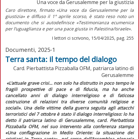
Una voce da Gerusalemme per la giustizia
Caro direttore,
firmato «Una voce da Gerusalemme per la
giustizia» e diffuso il 1° aprile scorso, è stato reso noto un
documento che si autodefinisce «Testimonianza ecumenica
per l’uguaglianza e per una pace giusta in Palestina/Israele».
I lettori ci scrivono, 15/04/2025, pag. 255
Documenti, 2025-1
Terra santa: il tempo del dialogo
Card. Pierbattista Pizzaballa OFM, patriarca latino di
Gerusalemme
«L’attuale grave crisi… non solo ha distrutto in poco tempo le
fragili prospettive di pace e di fiducia, ma ha anche
cancellato anni di dialogo interreligioso e di faticosa
costruzione di relazioni tra diverse comunità religiose e
sociali».
Una delle vittime della guerra seguita agli attacchi
terroristici del 7 ottobre è stato il dialogo interreligioso: lo ha
detto il patriarca latino di Gerusalemme, card. Pierbattista
Pizzaballa OFM, nel suo intervento alla conferenza stampa
«Una conflagrazione in Medio Oriente: la situazione dei
cristiani in Terra santa», nel corso dell’Assemblea plenaria