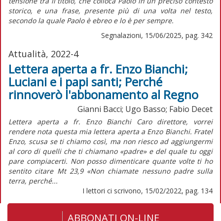
tensione tra il titolo, che colloca Paolo in un preciso contesto
storico, e una frase, presente più di una volta nel testo,
secondo la quale Paolo è ebreo e lo è per sempre.
Segnalazioni, 15/06/2025, pag. 342
Attualità, 2022-4
Lettera aperta a fr. Enzo Bianchi;
Luciani e i papi santi; Perché
rinnoverò l'abbonamento al Regno
Gianni Bacci; Ugo Basso; Fabio Decet
Lettera aperta a fr. Enzo Bianchi Caro direttore, vorrei
rendere nota questa mia lettera aperta a Enzo Bianchi. Fratel
Enzo, scusa se ti chiamo così, ma non riesco ad aggiungermi
al coro di quelli che ti chiamano «padre» e del quale tu oggi
pare compiacerti. Non posso dimenticare quante volte ti ho
sentito citare Mt 23,9 «Non chiamate nessuno padre sulla
terra, perché...
I lettori ci scrivono, 15/02/2022, pag. 134
ABBONATI ON-LINE