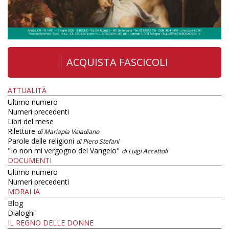
ACQUISTA FASCICOLI
ATTUALITÀ
Ultimo numero
Numeri precedenti
Libri del mese
Riletture
di Mariapia Veladiano
Parole delle religioni
di Piero Stefani
"Io non mi vergogno del Vangelo"
di Luigi Accattoli
DOCUMENTI
Ultimo numero
Numeri precedenti
MORALIA
Blog
Dialoghi
IL REGNO DELLE DONNE