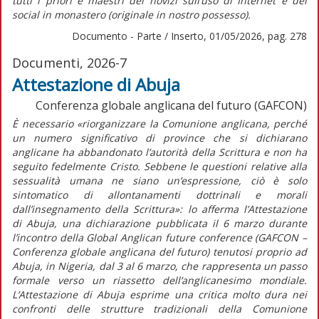
tutti i priori e maestri dei novizi sull’uso di Internet e dei
social in monastero (originale in nostro possesso).
Documento - Parte / Inserto, 01/05/2026, pag. 278
Documenti, 2026-7
Attestazione di Abuja
Conferenza globale anglicana del futuro (GAFCON)
È necessario
«riorganizzare la Comunione anglicana, perché
un numero significativo di province che si dichiarano
anglicane ha abbandonato l’autorità della Scrittura e non ha
seguito fedelmente Cristo. Sebbene le questioni relative alla
sessualità umana ne siano un’espressione, ciò è solo
sintomatico di allontanamenti dottrinali e morali
dall’insegnamento della Scrittura»:
lo afferma l’
Attestazione
di Abuja,
una dichiarazione pubblicata il 6 marzo durante
l’incontro della Global Anglican future conference (GAFCON –
Conferenza globale anglicana del futuro) tenutosi proprio ad
Abuja, in Nigeria, dal 3 al 6 marzo
,
che rappresenta un passo
formale verso un riassetto dell’anglicanesimo mondiale.
L’
Attestazione di Abuja
esprime una critica molto dura nei
confronti delle strutture tradizionali della Comunione