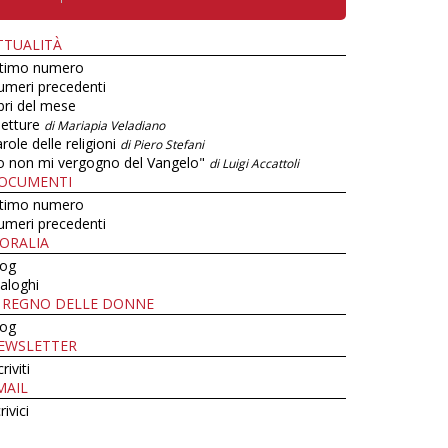
TTUALITÀ
ltimo numero
umeri precedenti
bri del mese
letture
di Mariapia Veladiano
role delle religioni
di Piero Stefani
o non mi vergogno del Vangelo"
di Luigi Accattoli
OCUMENTI
ltimo numero
umeri precedenti
ORALIA
log
aloghi
L REGNO DELLE DONNE
log
EWSLETTER
criviti
MAIL
rivici