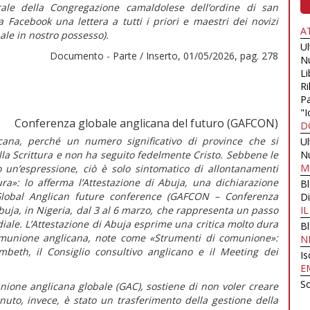
ale della Congregazione camaldolese dell’ordine di san
 Facebook una lettera a tutti i priori e maestri dei novizi
A
nale in nostro possesso).
U
Documento - Parte / Inserto, 01/05/2026, pag. 278
N
Li
Ri
Pa
"I
Conferenza globale anglicana del futuro (GAFCON)
D
cana, perché un numero significativo di province che si
U
la Scrittura e non ha seguito fedelmente Cristo. Sebbene le
N
M
o un’espressione, ciò è solo sintomatico di allontanamenti
tura»:
lo afferma l’
Attestazione di Abuja,
una dichiarazione
B
 Global Anglican future conference (GAFCON – Conferenza
Di
uja, in Nigeria, dal 3 al 6 marzo
,
che rappresenta un passo
I
ale. L’
Attestazione di Abuja
esprime una critica molto dura
B
 Comunione anglicana, note come «Strumenti di comunione»:
N
mbeth, il Consiglio consultivo anglicano e il Meeting dei
Is
E
Sc
ione anglicana globale (GAC), sostiene di non voler creare
nuto, invece, è stato un trasferimento della gestione della