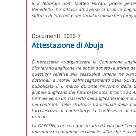
Il 2 febbraio dom Matteo Ferrari, priore gener
Benedetto, ha diffuso attraverso la propria pagina
sull’uso di Internet e dei social in monastero (origi
Documenti, 2026-7
Attestazione di Abuja
È necessario
«riorganizzare la Comunione angli
dichiarano anglicane ha abbandonato l’autorità del
questioni relative alla sessualità umana ne sian
dottrinali e morali dall’insegnamento della Scrit
pubblicata il 6 marzo durante l’incontro della
globale anglicana del futuro) tenutosi proprio ad Ab
formale verso un riassetto dell’anglicanesimo mondi
nei confronti delle strutture tradizionali della
l’arcivescovo di Canterbury, la Conferenza di La
primati.
La GAFCON, che con questo atto dà vita alla Comun
una nuova comunione ecclesiale:
«Ciò che è avve