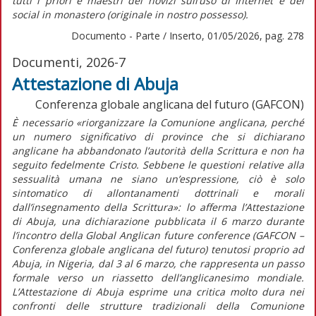
tutti i priori e maestri dei novizi sull’uso di Internet e dei
social in monastero (originale in nostro possesso).
Documento - Parte / Inserto, 01/05/2026, pag. 278
Documenti, 2026-7
Attestazione di Abuja
Conferenza globale anglicana del futuro (GAFCON)
È necessario
«riorganizzare la Comunione anglicana, perché
un numero significativo di province che si dichiarano
anglicane ha abbandonato l’autorità della Scrittura e non ha
seguito fedelmente Cristo. Sebbene le questioni relative alla
sessualità umana ne siano un’espressione, ciò è solo
sintomatico di allontanamenti dottrinali e morali
dall’insegnamento della Scrittura»:
lo afferma l’
Attestazione
di Abuja,
una dichiarazione pubblicata il 6 marzo durante
l’incontro della Global Anglican future conference (GAFCON –
Conferenza globale anglicana del futuro) tenutosi proprio ad
Abuja, in Nigeria, dal 3 al 6 marzo
,
che rappresenta un passo
formale verso un riassetto dell’anglicanesimo mondiale.
L’
Attestazione di Abuja
esprime una critica molto dura nei
confronti delle strutture tradizionali della Comunione