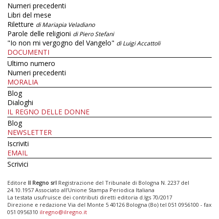
Numeri precedenti
Libri del mese
Riletture
di Mariapia Veladiano
Parole delle religioni
di Piero Stefani
"Io non mi vergogno del Vangelo"
di Luigi Accattoli
DOCUMENTI
Ultimo numero
Numeri precedenti
MORALIA
Blog
Dialoghi
IL REGNO DELLE DONNE
Blog
NEWSLETTER
Iscriviti
EMAIL
Scrivici
Editore
Il Regno srl
Registrazione del Tribunale di Bologna N. 2237 del
24.10.1957 Associato all’Unione Stampa Periodica Italiana
La testata usufruisce dei contributi diretti editoria d.lgs 70/2017
Direzione e redazione Via del Monte 5 40126 Bologna (Bo) tel 051 0956100 - fax
051 0956310
ilregno@ilregno.it