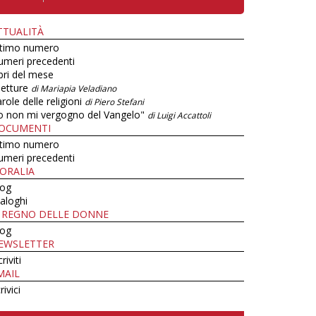
TTUALITÀ
ltimo numero
umeri precedenti
bri del mese
letture
di Mariapia Veladiano
role delle religioni
di Piero Stefani
o non mi vergogno del Vangelo"
di Luigi Accattoli
OCUMENTI
ltimo numero
umeri precedenti
ORALIA
log
aloghi
L REGNO DELLE DONNE
log
EWSLETTER
criviti
MAIL
rivici