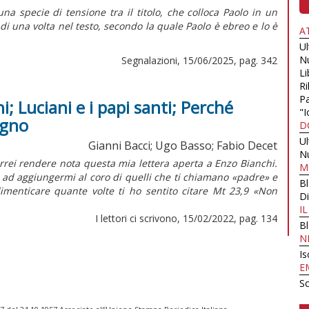
una specie di tensione tra il titolo, che colloca Paolo in un
di una volta nel testo, secondo la quale Paolo è ebreo e lo è
A
U
N
Segnalazioni, 15/06/2025, pag. 342
Li
Ri
Pa
i; Luciani e i papi santi; Perché
"I
egno
D
U
Gianni Bacci; Ugo Basso; Fabio Decet
N
orrei rendere nota questa mia lettera aperta a Enzo Bianchi.
M
o ad aggiungermi al coro di quelli che ti chiamano «padre» e
B
imenticare quante volte ti ho sentito citare Mt 23,9 «Non
Di
I
I lettori ci scrivono, 15/02/2022, pag. 134
B
N
Is
E
Sc