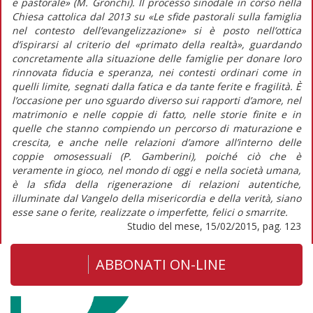
e pastorale» (M. Gronchi). Il processo sinodale in corso nella
Chiesa cattolica dal 2013 su «Le sfide pastorali sulla famiglia
nel contesto dell’evangelizzazione» si è posto nell’ottica
d’ispirarsi al criterio del «primato della realtà», guardando
concretamente alla situazione delle famiglie per donare loro
rinnovata fiducia e speranza, nei contesti ordinari come in
quelli limite, segnati dalla fatica e da tante ferite e fragilità. È
l’occasione per uno sguardo diverso sui rapporti d’amore, nel
matrimonio e nelle coppie di fatto, nelle storie finite e in
quelle che stanno compiendo un percorso di maturazione e
crescita, e anche nelle relazioni d’amore all’interno delle
coppie omosessuali (P. Gamberini), poiché ciò che è
veramente in gioco, nel mondo di oggi e nella società umana,
è la sfida della rigenerazione di relazioni autentiche,
illuminate dal Vangelo della misericordia e della verità, siano
esse sane o ferite, realizzate o imperfette, felici o smarrite.
Studio del mese, 15/02/2015, pag. 123
ABBONATI ON-LINE