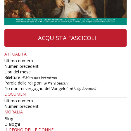
ACQUISTA FASCICOLI
ATTUALITÀ
Ultimo numero
Numeri precedenti
Libri del mese
Riletture
di Mariapia Veladiano
Parole delle religioni
di Piero Stefani
"Io non mi vergogno del Vangelo"
di Luigi Accattoli
DOCUMENTI
Ultimo numero
Numeri precedenti
MORALIA
Blog
Dialoghi
IL REGNO DELLE DONNE