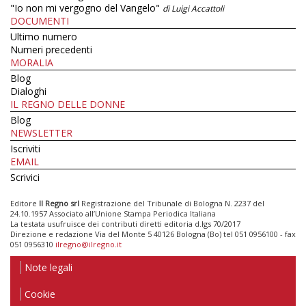
"Io non mi vergogno del Vangelo"
di Luigi Accattoli
DOCUMENTI
Ultimo numero
Numeri precedenti
MORALIA
Blog
Dialoghi
IL REGNO DELLE DONNE
Blog
NEWSLETTER
Iscriviti
EMAIL
Scrivici
Editore
Il Regno srl
Registrazione del Tribunale di Bologna N. 2237 del
24.10.1957 Associato all’Unione Stampa Periodica Italiana
La testata usufruisce dei contributi diretti editoria d.lgs 70/2017
Direzione e redazione Via del Monte 5 40126 Bologna (Bo) tel 051 0956100 - fax
051 0956310
ilregno@ilregno.it
Note legali
Cookie