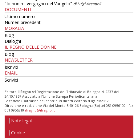
"Io non mi vergogno del Vangelo"
di Luigi Accattoli
DOCUMENTI
Ultimo numero
Numeri precedenti
MORALIA
Blog
Dialoghi
IL REGNO DELLE DONNE
Blog
NEWSLETTER
Iscriviti
EMAIL
Scrivici
Editore
Il Regno srl
Registrazione del Tribunale di Bologna N. 2237 del
24.10.1957 Associato all’Unione Stampa Periodica Italiana
La testata usufruisce dei contributi diretti editoria d.lgs 70/2017
Direzione e redazione Via del Monte 5 40126 Bologna (Bo) tel 051 0956100 - fax
051 0956310
ilregno@ilregno.it
Note legali
Cookie