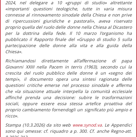
2024, nel delegare a 10 «gruppi di studio» altrettante
«importanti questioni teologiche, tutte in varia misura
connesse al rinnovamento sinodale della Chiesa e non prive
di ripercussioni giuridiche e pastorali»,
aveva riservato
proprio quella del ruolo delle donne nella Chiesa al Dicastero
per la dottrina della fede. Il 10 marzo l’organismo ha
pubblicato il
Rapporto finale
del «Gruppo di studio 5 sulla
partecipazione delle donne alla vita e alla guida della
Chiesa».
Richiamandosi direttamente all’affermazione di papa
Giovanni XXIII nella
Pacem in terris
(1963)
,
secondo cui la
crescita del ruolo pubblico delle donne è un «segno dei
tempi», il documento opera una sintesi ragionata delle
questioni critiche emerse nel processo sinodale e afferma
che
«la situazione attuale interpella la comunità ecclesiale
affinché prenda una decisione: subire le trasformazioni
sociali, oppure essere essa stessa artefice proattiva del
proprio cambiamento fornendogli un significato più ampio e
ricco».
Stampa (10.3.2026) da sito web
www.synod.va
. Le Appendici
sono qui omesse: cf. riquadro a p. 300. Cf. anche Regno-att.