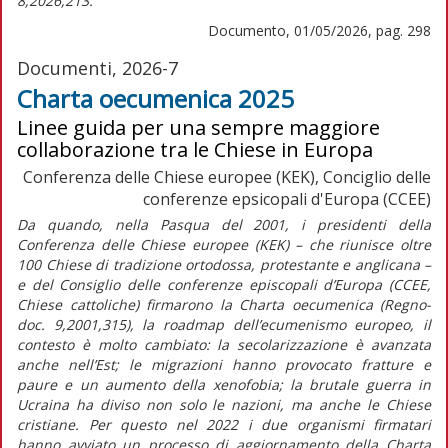
8,2026,213.
Documento, 01/05/2026, pag. 298
Documenti, 2026-7
Charta oecumenica 2025
Linee guida per una sempre maggiore
collaborazione tra le Chiese in Europa
Conferenza delle Chiese europee (KEK), Conciglio delle
conferenze epsicopali d'Europa (CCEE)
Da quando, nella Pasqua del 2001, i presidenti della
Conferenza delle Chiese europee (KEK) – che riunisce oltre
100 Chiese di tradizione ortodossa, protestante e anglicana –
e del Consiglio delle conferenze episcopali d’Europa (CCEE,
Chiese cattoliche) firmarono la
Charta oecumenica (Regno-
doc
.
9,2001,315), la
roadmap
dell’ecumenismo europeo, il
contesto è molto cambiato: la secolarizzazione è avanzata
anche nell’Est; le migrazioni hanno provocato fratture e
paure e un aumento della xenofobia; la brutale guerra in
Ucraina ha diviso non solo le nazioni, ma anche le Chiese
cristiane. Per questo nel 2022 i due organismi firmatari
hanno avviato un processo di aggiornamento della
Charta