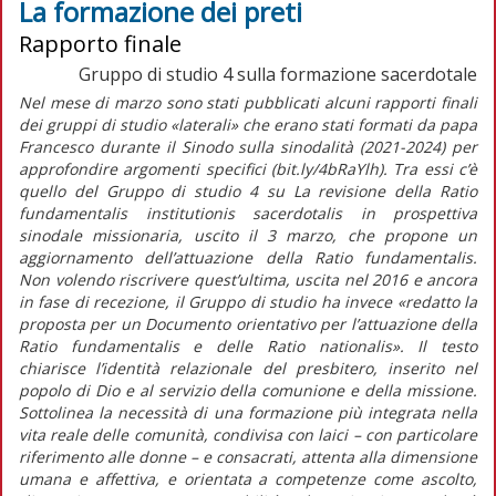
La formazione dei preti
Rapporto finale
Gruppo di studio 4 sulla formazione sacerdotale
Nel mese di marzo sono stati pubblicati alcuni rapporti finali
dei gruppi di studio «laterali» che erano stati formati da papa
Francesco durante il Sinodo sulla sinodalità (2021-2024) per
approfondire argomenti specifici (bit.ly/4bRaYlh). Tra essi c’è
quello del Gruppo di studio 4 su
La revisione della
Ratio
fundamentalis institutionis sacerdotalis
in prospettiva
sinodale missionaria,
uscito il 3 marzo, che propone un
aggiornamento dell’attuazione della
Ratio fundamentalis
.
Non volendo riscrivere quest’ultima, uscita nel 2016 e ancora
in fase di recezione, il Gruppo di studio ha invece
«redatto la
proposta per un Documento orientativo per l’attuazione della
Ratio fundamentalis
e delle
Ratio nationalis
».
Il testo
chiarisce l’identità relazionale del presbitero, inserito nel
popolo di Dio e al servizio della comunione e della missione.
Sottolinea la necessità di una formazione più integrata nella
vita reale delle comunità, condivisa con laici – con particolare
riferimento alle donne – e consacrati, attenta alla dimensione
umana e affettiva, e orientata a competenze come ascolto,