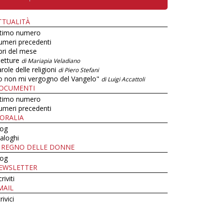
TTUALITÀ
ltimo numero
umeri precedenti
bri del mese
letture
di Mariapia Veladiano
role delle religioni
di Piero Stefani
o non mi vergogno del Vangelo"
di Luigi Accattoli
OCUMENTI
ltimo numero
umeri precedenti
ORALIA
log
aloghi
L REGNO DELLE DONNE
log
EWSLETTER
criviti
MAIL
rivici