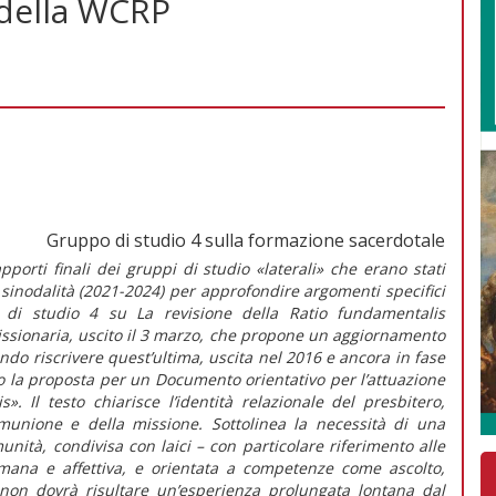
della WCRP
Gruppo di studio 4 sulla formazione sacerdotale
porti finali dei gruppi di studio «laterali» che erano stati
sinodalità (2021-2024) per approfondire argomenti specifici
po di studio 4 su
La revisione della
Ratio fundamentalis
issionaria,
uscito il 3 marzo, che propone un aggiornamento
ndo riscrivere quest’ultima, uscita nel 2016 e ancora in fase
o la proposta per un Documento orientativo per l’attuazione
is
».
Il testo chiarisce l’identità relazionale del presbitero,
omunione e della missione. Sottolinea la necessità di una
unità, condivisa con laici – con particolare riferimento alle
mana e affettiva, e orientata a competenze come ascolto,
 non dovrà risultare un’esperienza prolungata lontana dal