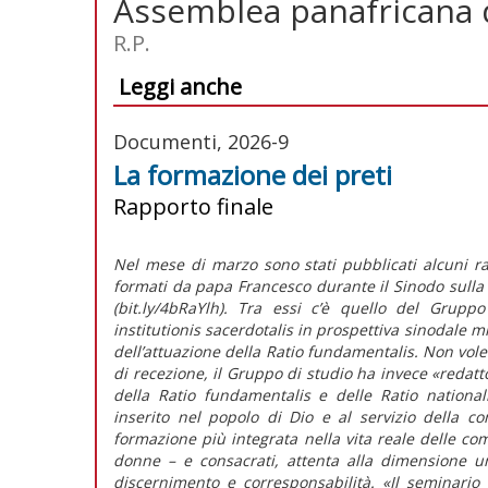
Assemblea panafricana 
R.P.
Leggi anche
Documenti, 2026-9
La formazione dei preti
Rapporto finale
Nel mese di marzo sono stati pubblicati alcuni rap
formati da papa Francesco durante il Sinodo sulla 
(bit.ly/4bRaYlh). Tra essi c’è quello del Grup
institutionis sacerdotalis
in prospettiva sinodale m
dell’attuazione della
Ratio fundamentalis
. Non vole
di recezione, il Gruppo di studio ha invece
«redatt
della
Ratio fundamentalis
e delle
Ratio national
inserito nel popolo di Dio e al servizio della c
formazione più integrata nella vita reale delle com
donne – e consacrati, attenta alla dimensione u
discernimento e corresponsabilità.
«Il seminario