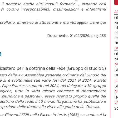
l percorso anche altri moduli formativi..., evitando così
i covano irresponsabilità, dissimulazioni e infantilismi
A
U
orollario. Itinerario di attuazione e monitoraggio» viene qui
N
Li
Ri
Documento, 01/05/2026, pag. 283
Pa
"I
D
a
U
N
M
icastero per la dottrina della Fede (Gruppo di studio 5)
B
sso della XVI Assemblea generale ordinaria del Sinodo dei
Di
I
e si è svolto nelle sue varie fasi dal 2021 al 2024, è stato
a. Papa Francesco quindi nel 2024, nel delegare a 10 «gruppi
B
logiche, tutte in varia misura connesse al rinnovamento
N
 giuridiche e pastorali»,
aveva riservato proprio quella del
Is
dottrina della fede. Il 10 marzo l’organismo ha pubblicato il
E
ipazione delle donne alla vita e alla guida della Chiesa».
Sc
a Giovanni XXIII nella
Pacem in terris
(1963)
,
secondo cui la