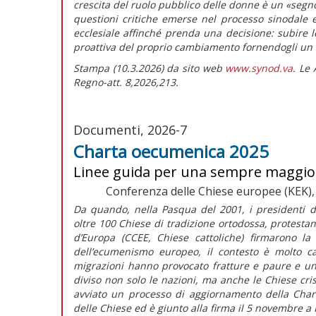
crescita del ruolo pubblico delle donne è un «segn
questioni critiche emerse nel processo sinodale 
ecclesiale affinché prenda una decisione: subire l
proattiva del proprio cambiamento fornendogli un s
Stampa (10.3.2026) da sito web
www.synod.va
. Le
Regno-att. 8,2026,213.
Documenti, 2026-7
Charta oecumenica 2025
Linee guida per una sempre maggiore
Conferenza delle Chiese europee (KEK), 
Da quando, nella Pasqua del 2001, i presidenti d
oltre 100 Chiese di tradizione ortodossa, protestan
d’Europa (CCEE, Chiese cattoliche) firmarono l
dell’ecumenismo europeo, il contesto è molto ca
migrazioni hanno provocato fratture e paure e un
diviso non solo le nazioni, ma anche le Chiese cri
avviato un processo di aggiornamento della
Char
delle Chiese ed è giunto alla firma il 5 novembre a