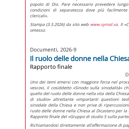
popolo di Dio. Pare necessario prevedere lungo i
condizioni di separatezza dove più facilmente s
clericali».
Stampa (3.3.2026) da sito web
www.synod.va.
Il «C
omesso.
Documenti, 2026-9
Il ruolo delle donne nella Chies
Rapporto finale
D
Uno dei temi emersi con maggiore forza nel proce
vescovi, il cosiddetto «Sinodo sulla sinodalità» ch
quello del ruolo delle donne nella vita della Chies
di studio» altrettante
«importanti questioni teo
sinodale della Chiesa e non prive di ripercussioni
ruolo delle donne nella Chiesa al Dicastero per la 
Rapporto finale
del «Gruppo di studio 5 sulla partec
Richiamandosi direttamente all’affermazione di pap