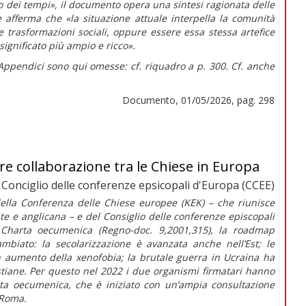
o dei tempi», il documento opera una sintesi ragionata delle
e afferma che
«la situazione attuale interpella la comunità
e trasformazioni sociali, oppure essere essa stessa artefice
ignificato più ampio e ricco».
 Appendici sono qui omesse: cf. riquadro a p. 300. Cf. anche
Documento, 01/05/2026, pag. 298
 collaborazione tra le Chiese in Europa
Conciglio delle conferenze epsicopali d'Europa (CCEE)
ella Conferenza delle Chiese europee (KEK) – che riunisce
te e anglicana – e del Consiglio delle conferenze episcopali
a
Charta oecumenica (Regno-doc
.
9,2001,315), la
roadmap
mbiato: la secolarizzazione è avanzata anche nell’Est; le
 aumento della xenofobia; la brutale guerra in Ucraina ha
stiane. Per questo nel 2022 i due organismi firmatari hanno
ta oecumenica,
che è iniziato con un’ampia consultazione
 Roma.